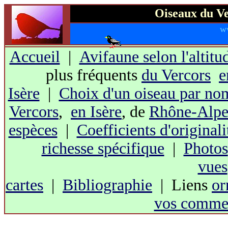
Oiseaux du Ve
w
Accueil
|
Avifaune selon l'altitu
plus fréquents
du Vercors
e
Isère
|
Choix d'un oiseau par no
Vercors
,
en Isère
, de
Rhône-Alpe
espèces
|
Coefficients d'originali
richesse spécifique
|
Photos
vues
cartes
|
Bibliographie
| Liens
or
vos commen