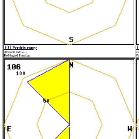
101
1
Perdrix rouge
Alectoris rufa (L.)
Pe
Red-legged Partridge
Pa