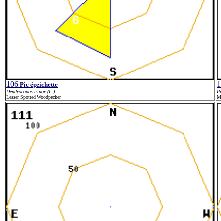
106
1
Pic épeichette
Dendrocopos minor (L.)
Pi
Lesser Spotted Woodpecker
M