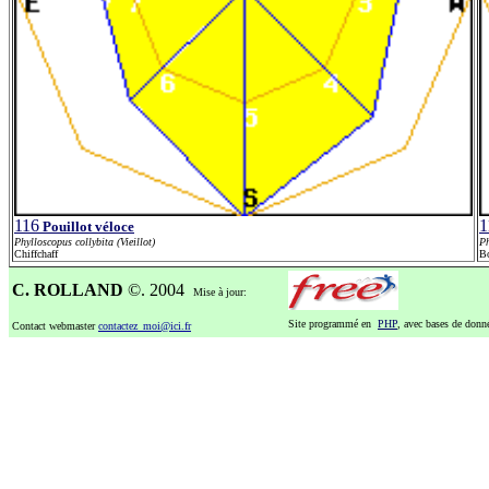
116
1
Pouillot véloce
Phylloscopus collybita (Vieillot)
Ph
Chiffchaff
Bo
C. ROLLAND
©. 2004
Mise à jour:
Site programmé en
PHP
, avec bases de don
Contact webmaster
contactez_moi@ici.fr