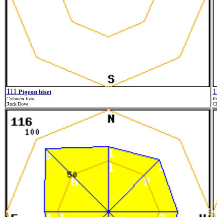
111
1
Pigeon biset
Colomba livia
Fr
Rock Dove
Ch