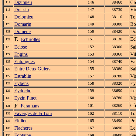
Dizimieu
Cr
146
38460
117
Doissin
Vi
147
38730
118
Dolomieu
To
148
38110
119
Domarin
Bo
149
38300
120
Domene
Do
150
38420
121
E
Ec
Echirolles
151
38130
122
Eclose
Sa
152
38300
123
Engins
Vi
153
38360
124
Entraigues
Va
154
38740
125
Entre Deux Guiers
Sa
155
38380
126
Estrablin
Vi
157
38780
127
Eybens
Ey
158
38320
128
Eydoche
Le
159
38690
129
Eyzin Pinet
Vi
160
38780
130
F
Cô
Faramans
161
38260
131
Faverges de la Tour
To
162
38110
132
Fitilieu
Po
165
38490
133
Flacheres
Le
167
38690
134
Fontaine
Sa
169
38600
135