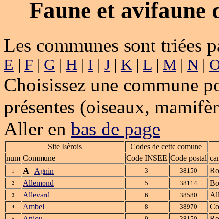
Faune et avifaune 
Les communes sont triées p
E
|
F
|
G
|
H
|
I
|
J
|
K
|
L
|
M
|
N
|
Choisissez une commune pour
présentes (oiseaux, mamifère
Aller en
bas de page
Site Isèrois
Codes de cette comune
num
Commune
Code INSEE
Code postal
ca
A
Ro
Agnin
3
38150
1
Allemond
Bo
5
38114
2
Allevard
Al
6
38580
3
Ambel
Co
8
38970
4
Anjou
Ro
9
38150
5