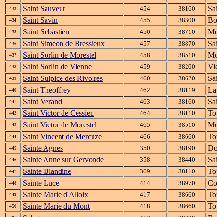
Saint Sauveur
Sa
454
38160
433
Saint Savin
Bo
455
38300
434
Saint Sebastien
Me
456
38710
435
Saint Simeon de Bressieux
Sa
457
38870
436
Saint Sorlin de Morestel
Mo
458
38510
437
Saint Sorlin de Vienne
Vi
459
38200
438
Saint Sulpice des Rivoires
Sa
460
38620
439
Saint Theoffrey
La
462
38119
440
Saint Verand
Sa
463
38160
441
Saint Victor de Cessieu
To
464
38110
442
Saint Victor de Morestel
Mo
465
38510
443
Saint Vincent de Mercuze
To
466
38660
444
Sainte Agnes
Do
350
38190
445
Sainte Anne sur Gervonde
Sa
358
38440
446
Sainte Blandine
To
369
38110
447
Sainte Luce
Co
414
38970
448
Sainte Marie d'Alloix
To
417
38660
449
Sainte Marie du Mont
To
418
38660
450