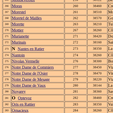
Moras
Cr
260
38460
266
Morestel
Mo
261
38510
267
Moretel de Mailles
Go
262
38570
268
Morette
Tul
263
38210
269
Mottier
Cô
267
38260
270
Murianette
Do
271
38420
271
Murinais
Sa
272
38160
272
N
La
Nantes en Ratier
273
38350
273
Nantoin
Cô
274
38260
274
Nivolas Vermelle
Bo
276
38300
275
Notre Dame de Commiers
Viz
277
38450
276
Notre Dame de l'Osier
Vi
278
38470
277
Notre Dame de Mesage
Viz
279
38220
278
Notre Dame de Vaux
La
280
38144
279
Noyarey
Sa
281
38360
280
O
Cr
Optevoz
282
38460
281
Oris en Rattier
Va
283
38350
282
Ornacieux
Cô
284
38260
283