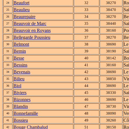
Beaufort
Ro
32
38270
24
Beaulieu
Sa
33
38470
25
Beaurepaire
Be
34
38270
26
Beauvoir de Marc
Sa
35
38440
27
Beauvoir en Royans
Po
36
38160
28
Bellegarde Poussieu
Be
37
38270
29
Belmont
Le
38
38690
30
Bernin
Sai
39
38190
31
Besse
Bo
40
38142
32
Bessins
Sa
41
38160
33
Bevenais
Le
42
38690
34
Bilieu
Vi
43
38850
35
Biol
Le
44
38690
36
Biviers
Sai
45
38330
37
Bizonnes
Le
46
38690
38
Blandin
Vi
47
38730
39
Bonnefamille
Ver
48
38090
40
Bossieu
Cô
49
38260
41
Bouge Chambalud
Ro
51
38150
42