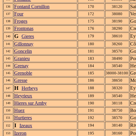
Fontanil Cornillon
Sa
170
38120
136
Four
Ver
172
38080
137
Froges
Go
175
38190
138
Frontonas
Cr
176
38290
139
G
Ey
Gieres
179
38610
140
Gillonnay
Cô
180
38260
141
Goncelin
Go
181
38570
142
Granieu
Po
183
38490
143
Grenay
He
184
38540
144
Grenoble
Gr
185
38000-38100
145
Gresse
Mo
186
38650
146
H
Ey
Herbeys
188
38320
147
Heyrieux
He
189
38540
148
Hieres sur Amby
Cr
190
38118
149
Huez
Bo
191
38750
150
Hurtieres
Go
192
38570
151
I
Ri
Izeaux
194
38140
152
Izeron
Po
195
38160
153