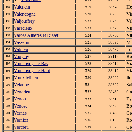
Valencin
He
519
38540
489
Valencogne
Vi
520
38730
490
Valjouffrey
Va
522
38740
491
Varacieux
Vi
523
38470
492
Varces Allieres et Risset
Vi
524
38760
493
Vasselin
Mo
525
38890
494
Vatilieu
Tul
526
38470
495
Vaujany
Bo
527
38114
496
Vaulnaveys le Bas
Viz
528
38410
497
Vaulnaveys le Haut
Viz
529
38410
498
Vaulx Milieu
Il
530
38090
499
Velanne
Sa
531
38620
500
Venerieu
Cr
532
38460
501
Venon
Ey
533
38610
502
Venosc
Bo
534
38520
503
Vernas
Cr
535
38460
504
Vernioz
Ro
536
38150
505
Vertrieu
Cr
539
38390
506