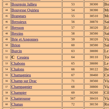
Bourgoin Jallieu
Bo
53
38300
43
Bouvesse Quirieu
Mo
54
38390
44
Brangues
Mo
55
38510
45
Bressieux
Sa
56
38870
46
Bresson
Ech
57
38320
47
Brezins
Sa
58
38590
48
Brie et Angonnes
Viz
59
38320
49
Brion
Sa
60
38590
50
Burcin
Le
63
38690
51
C
To
Cessieu
64
38110
52
Chabons
Le
65
38690
53
Chalons
Be
66
38122
54
Chamagnieu
Cr
67
38460
55
Champ sur Drac
Viz
71
38560
56
Champagnier
Viz
68
38800
57
Champier
Cô
69
38260
58
Chamrousse
Vi
567
38410
59
Chanas
Ro
72
38150
60