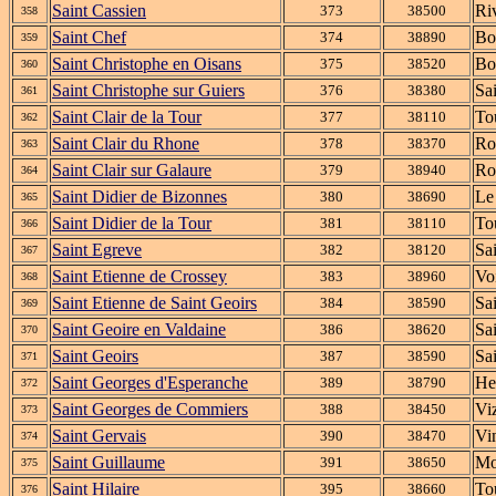
Saint Cassien
Ri
373
38500
358
Saint Chef
Bo
374
38890
359
Saint Christophe en Oisans
Bo
375
38520
360
Saint Christophe sur Guiers
Sa
376
38380
361
Saint Clair de la Tour
To
377
38110
362
Saint Clair du Rhone
Ro
378
38370
363
Saint Clair sur Galaure
Ro
379
38940
364
Saint Didier de Bizonnes
Le
380
38690
365
Saint Didier de la Tour
To
381
38110
366
Saint Egreve
Sa
382
38120
367
Saint Etienne de Crossey
Vo
383
38960
368
Saint Etienne de Saint Geoirs
Sa
384
38590
369
Saint Geoire en Valdaine
Sa
386
38620
370
Saint Geoirs
Sa
387
38590
371
Saint Georges d'Esperanche
He
389
38790
372
Saint Georges de Commiers
Viz
388
38450
373
Saint Gervais
Vi
390
38470
374
Saint Guillaume
Mo
391
38650
375
Saint Hilaire
To
395
38660
376