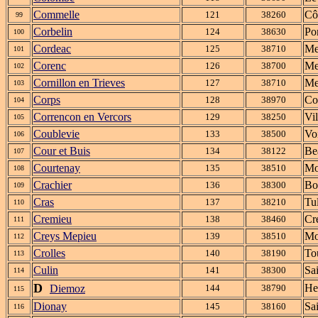
Commelle
Cô
121
38260
99
Corbelin
Po
124
38630
100
Cordeac
Me
125
38710
101
Corenc
Me
126
38700
102
Cornillon en Trieves
Me
127
38710
103
Corps
Co
128
38970
104
Correncon en Vercors
Vi
129
38250
105
Coublevie
Vo
133
38500
106
Cour et Buis
Be
134
38122
107
Courtenay
Mo
135
38510
108
Crachier
Bo
136
38300
109
Cras
Tul
137
38210
110
Cremieu
Cr
138
38460
111
Creys Mepieu
Mo
139
38510
112
Crolles
To
140
38190
113
Culin
Sa
141
38300
114
D
He
Diemoz
144
38790
115
Dionay
Sa
145
38160
116