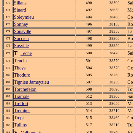
Sillans
Sa
490
38590
470
Sinard
Mo
492
38650
471
Soleymieu
Cr
494
38460
472
Sonnay
Ro
496
38150
473
Sousville
La
497
38350
474
Succieu
Bo
498
38300
475
Susville
La
499
38350
476
T
Sa
Teche
500
38470
477
Tencin
Go
501
38570
478
Theys
Go
504
38570
479
Thodure
Ro
505
38260
480
Tignieu Jameyzieu
Cr
507
38230
481
Torchefelon
To
508
38690
482
Tramole
Sa
512
38300
483
Treffort
Mo
513
38650
484
Treminis
Me
514
38710
485
Trept
Cr
515
38460
486
Tullins
Tul
517
38210
487
V
Va
Valbonnais
518
38740
488