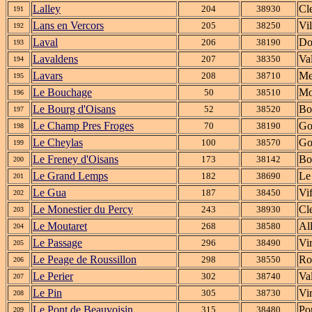
Lalley
Cle
204
38930
191
Lans en Vercors
Vi
205
38250
192
Laval
Do
206
38190
193
Lavaldens
Va
207
38350
194
Lavars
Me
208
38710
195
Le Bouchage
Mo
50
38510
196
Le Bourg d'Oisans
Bo
52
38520
197
Le Champ Pres Froges
Go
70
38190
198
Le Cheylas
Go
100
38570
199
Le Freney d'Oisans
Bo
173
38142
200
Le Grand Lemps
Le
182
38690
201
Le Gua
Vi
187
38450
202
Le Monestier du Percy
Cle
243
38930
203
Le Moutaret
Al
268
38580
204
Le Passage
Vi
296
38490
205
Le Peage de Roussillon
Ro
298
38550
206
Le Perier
Va
302
38740
207
Le Pin
Vi
305
38730
208
Le Pont de Beauvoisin
Po
315
38480
209