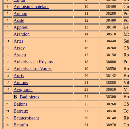
Annoisin Chatelans
Cr
10
38460
6
Anthon
Po
11
38280
7
Aoste
Po
12
38490
8
Apprieu
Le
13
38140
9
Arandon
Mo
14
38510
10
Artas
Sa
15
38440
11
Arzay
Cô
16
38260
12
Assieu
Ro
17
38150
13
Auberives en Royans
Po
18
38680
14
Auberives sur Vareze
Ro
19
38550
15
Auris
Bo
20
38142
16
Autrans
Vi
21
38880
17
Avignonet
Mo
23
38650
18
B
Bo
Badinieres
24
38300
19
Balbins
Cô
25
38260
20
Barraux
To
27
38530
21
Beaucroissant
Ri
30
38140
22
Beaufin
Co
31
38970
23