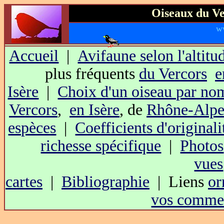
Oiseaux du Ve
w
Accueil
|
Avifaune selon l'altitu
plus fréquents
du Vercors
e
Isère
|
Choix d'un oiseau par no
Vercors
,
en Isère
, de
Rhône-Alpe
espèces
|
Coefficients d'originali
richesse spécifique
|
Photos
vues
cartes
|
Bibliographie
| Liens
or
vos commen