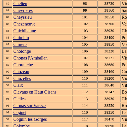
Chelieu
Vi
98
38730
80
Chevrieres
Sa
99
38160
81
Cheyssieu
Ro
101
38550
82
Chezeneuve
Ver
102
38300
83
Chichilianne
Cle
103
38930
84
Chimilin
Po
104
38490
85
Chirens
Vo
105
38850
86
Cholonge
La
106
38220
87
Chonas l'Amballan
Vi
107
38121
88
Choranche
Po
108
38680
89
Chozeau
Cr
109
38460
90
Chuzelles
Vi
110
38200
91
Claix
Vi
111
38640
92
Clavans en Haut Oisans
Bo
112
38142
93
Clelles
Cle
113
38930
94
Clonas sur Vareze
Ro
114
38550
95
Cognet
La
116
38350
96
Cognin les Gorges
Vi
117
38470
97
Colombe
Le
118
38690
98