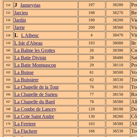
J
Po
Janneyrias
197
38280
154
Jarcieu
Be
198
38270
155
Jardin
Vi
199
38200
156
Jarrie
Viz
200
38560
157
L
Vi
L Albenc
4
38470
158
L Isle d'Abeau
Il
193
38080
159
La Balme les Grottes
Cr
26
38390
160
La Batie Divisin
Sa
28
38490
161
La Batie Montgascon
Po
29
38110
162
La Buisse
Vo
61
38500
163
La Buissiere
To
62
38530
164
La Chapelle de la Tour
To
76
38110
165
La Chapelle de Surieu
Ro
77
38150
166
La Chapelle du Bard
Al
78
38580
167
La Combe de Lancey
Do
120
38190
168
La Cote Saint Andre
Cô
130
38260
169
La Ferriere
Al
163
38580
170
La Flachere
To
166
38530
171