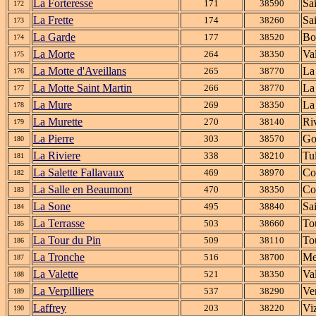
La Forteresse
Sa
171
38590
172
La Frette
Sa
174
38260
173
La Garde
Bo
177
38520
174
La Morte
Va
264
38350
175
La Motte d'Aveillans
La
265
38770
176
La Motte Saint Martin
La
266
38770
177
La Mure
La
269
38350
178
La Murette
Ri
270
38140
179
La Pierre
Go
303
38570
180
La Riviere
Tul
338
38210
181
La Salette Fallavaux
Co
469
38970
182
La Salle en Beaumont
Co
470
38350
183
La Sone
Sa
495
38840
184
La Terrasse
To
503
38660
185
La Tour du Pin
To
509
38110
186
La Tronche
Me
516
38700
187
La Valette
Va
521
38350
188
La Verpilliere
Ver
537
38290
189
Laffrey
Viz
203
38220
190