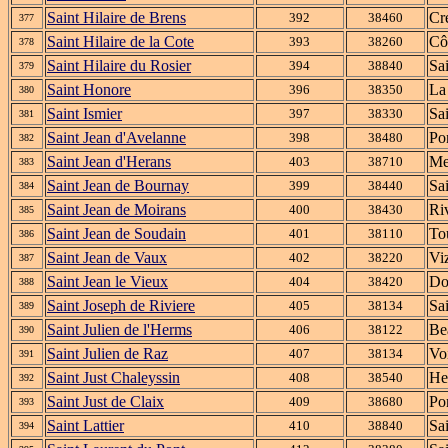
Saint Hilaire de Brens
Cr
392
38460
377
Saint Hilaire de la Cote
Cô
393
38260
378
Saint Hilaire du Rosier
Sa
394
38840
379
Saint Honore
La
396
38350
380
Saint Ismier
Sai
397
38330
381
Saint Jean d'Avelanne
Po
398
38480
382
Saint Jean d'Herans
Me
403
38710
383
Saint Jean de Bournay
Sa
399
38440
384
Saint Jean de Moirans
Ri
400
38430
385
Saint Jean de Soudain
To
401
38110
386
Saint Jean de Vaux
Viz
402
38220
387
Saint Jean le Vieux
Do
404
38420
388
Saint Joseph de Riviere
Sa
405
38134
389
Saint Julien de l'Herms
Be
406
38122
390
Saint Julien de Raz
Vo
407
38134
391
Saint Just Chaleyssin
He
408
38540
392
Saint Just de Claix
Po
409
38680
393
Saint Lattier
Sa
410
38840
394