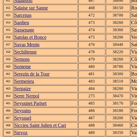
Salagnon
Bo
467
38890
451
Salaise sur Sanne
Ro
468
38150
452
Sarcenas
Sa
472
38700
453
Sardieu
Cô
473
38260
454
Sassenage
Sa
474
38360
455
Satolas et Bonce
Ver
475
38290
456
Savas Mepin
Sa
476
38440
457
Sechilienne
Viz
478
38220
458
Semons
Cô
479
38260
459
Septeme
Vi
480
38780
460
Serezin de la Tour
Bo
481
38300
461
Sermerieu
Mo
483
38510
462
Serpaize
Vi
484
38200
463
Serre Nerpol
Vi
275
38470
464
Seyssinet Pariset
Fo
485
38170
465
Seyssins
Fo
486
38180
466
Seyssuel
Vi
487
38200
467
Siccieu Saint Julien et Cari
Cr
488
38460
468
Sievoz
Va
489
38350
469