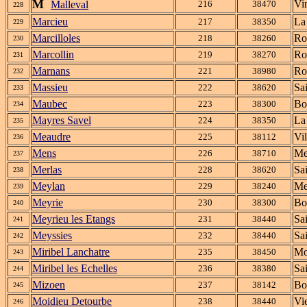
M
Vi
Malleval
216
38470
228
Marcieu
La
217
38350
229
Marcilloles
Ro
218
38260
230
Marcollin
Ro
219
38270
231
Marnans
Ro
221
38980
232
Massieu
Sa
222
38620
233
Maubec
Bo
223
38300
234
Mayres Savel
La
224
38350
235
Meaudre
Vi
225
38112
236
Mens
Me
226
38710
237
Merlas
Sa
228
38620
238
Meylan
Me
229
38240
239
Meyrie
Bo
230
38300
240
Meyrieu les Etangs
Sa
231
38440
241
Meyssies
Sa
232
38440
242
Miribel Lanchatre
Mo
235
38450
243
Miribel les Echelles
Sa
236
38380
244
Mizoen
Bo
237
38142
245
Moidieu Detourbe
Vi
238
38440
246