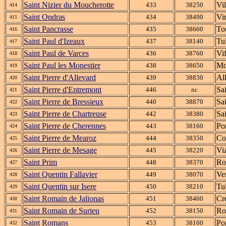
Saint Nizier du Moucherotte
Vi
433
38250
414
Saint Ondras
Vi
434
38490
415
Saint Pancrasse
To
435
38660
416
Saint Paul d'Izeaux
Tul
437
38140
417
Saint Paul de Varces
Vi
436
38760
418
Saint Paul les Monestier
Mo
438
38650
419
Saint Pierre d'Allevard
Al
439
38830
420
Saint Pierre d'Entremont
Sa
446
nc
421
Saint Pierre de Bressieux
Sa
440
38870
422
Saint Pierre de Chartreuse
Sa
442
38380
423
Saint Pierre de Cherennes
Po
443
38160
424
Saint Pierre de Mearoz
Co
444
38350
425
Saint Pierre de Mesage
Viz
445
38220
426
Saint Prim
Ro
448
38370
427
Saint Quentin Fallavier
Ver
449
38070
428
Saint Quentin sur Isere
Tul
450
38210
429
Saint Romain de Jalionas
Cr
451
38460
430
Saint Romain de Surieu
Ro
452
38150
431
Saint Romans
Po
453
38160
432