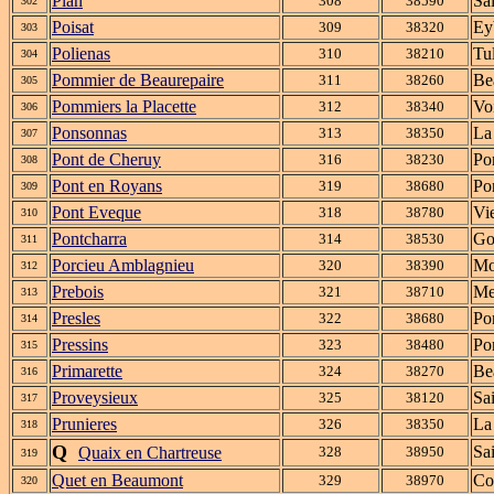
Plan
Sa
308
38590
302
Poisat
Ey
309
38320
303
Polienas
Tul
310
38210
304
Pommier de Beaurepaire
Be
311
38260
305
Pommiers la Placette
Vo
312
38340
306
Ponsonnas
La
313
38350
307
Pont de Cheruy
Po
316
38230
308
Pont en Royans
Po
319
38680
309
Pont Eveque
Vi
318
38780
310
Pontcharra
Go
314
38530
311
Porcieu Amblagnieu
Mo
320
38390
312
Prebois
Me
321
38710
313
Presles
Po
322
38680
314
Pressins
Po
323
38480
315
Primarette
Be
324
38270
316
Proveysieux
Sa
325
38120
317
Prunieres
La
326
38350
318
Q
Sa
Quaix en Chartreuse
328
38950
319
Quet en Beaumont
Co
329
38970
320