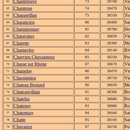
Chantelouve
Va
73
38740
61
Chantesse
Vi
74
38470
62
Chapareillan
To
75
38530
63
Charancieu
Sa
80
38490
64
Charantonnay
He
81
38790
65
Charavines
Vi
82
38850
66
Charette
Mo
83
38390
67
Charnecles
Ri
84
38140
68
Charvieu Chavagneux
Po
85
38230
69
Chasse sur Rhone
Vi
87
38670
70
Chasselay
Vi
86
38470
71
Chassignieu
Vi
89
38730
72
Chateau Bernard
Mo
90
38650
73
Chateauvillain
Bo
91
38300
74
Chatelus
Po
92
38680
75
Chatenay
Ro
93
38980
76
Chatonnay
Sa
94
38440
77
Chatte
Sa
95
38160
78
Chavanoz
Po
97
38230
79