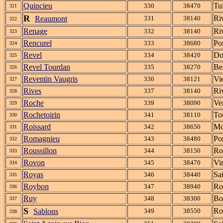
Quincieu
Tul
330
38470
321
R
Ri
Reaumont
331
38140
322
Renage
Ri
332
38140
323
Rencurel
Po
333
38680
324
Revel
Do
334
38420
325
Revel Tourdan
Be
335
38270
326
Reventin Vaugris
Vi
336
38121
327
Rives
Ri
337
38140
328
Roche
Ver
339
38090
329
Rochetoirin
To
341
38110
330
Roissard
Mo
342
38650
331
Romagnieu
Po
343
38480
332
Roussillon
Ro
344
38150
333
Rovon
Vi
345
38470
334
Royas
Sa
346
38440
335
Roybon
Ro
347
38940
336
Ruy
Bo
348
38300
337
S
Ro
Sablons
349
38550
338