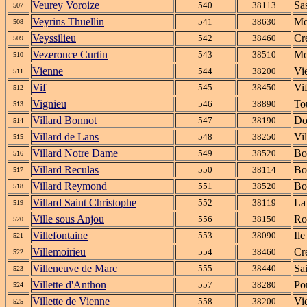
Veurey Voroize
Sa
540
38113
507
Veyrins Thuellin
Mo
541
38630
508
Veyssilieu
Cr
542
38460
509
Vezeronce Curtin
Mo
543
38510
510
Vienne
Vi
544
38200
511
Vif
Vi
545
38450
512
Vignieu
To
546
38890
513
Villard Bonnot
Do
547
38190
514
Villard de Lans
Vi
548
38250
515
Villard Notre Dame
Bo
549
38520
516
Villard Reculas
Bo
550
38114
517
Villard Reymond
Bo
551
38520
518
Villard Saint Christophe
La
552
38119
519
Ville sous Anjou
Ro
556
38150
520
Villefontaine
Il
553
38090
521
Villemoirieu
Cr
554
38460
522
Villeneuve de Marc
Sa
555
38440
523
Villette d'Anthon
Po
557
38280
524
Villette de Vienne
Vi
558
38200
525