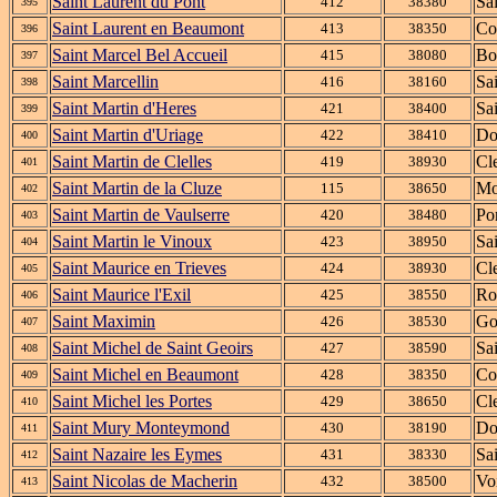
Saint Laurent du Pont
Sa
412
38380
395
Saint Laurent en Beaumont
Co
413
38350
396
Saint Marcel Bel Accueil
Bo
415
38080
397
Saint Marcellin
Sa
416
38160
398
Saint Martin d'Heres
Sa
421
38400
399
Saint Martin d'Uriage
Do
422
38410
400
Saint Martin de Clelles
Cle
419
38930
401
Saint Martin de la Cluze
Mo
115
38650
402
Saint Martin de Vaulserre
Po
420
38480
403
Saint Martin le Vinoux
Sa
423
38950
404
Saint Maurice en Trieves
Cle
424
38930
405
Saint Maurice l'Exil
Ro
425
38550
406
Saint Maximin
Go
426
38530
407
Saint Michel de Saint Geoirs
Sa
427
38590
408
Saint Michel en Beaumont
Co
428
38350
409
Saint Michel les Portes
Cle
429
38650
410
Saint Mury Monteymond
Do
430
38190
411
Saint Nazaire les Eymes
Sai
431
38330
412
Saint Nicolas de Macherin
Vo
432
38500
413