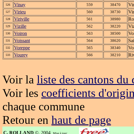
Vinay
Vi
559
38470
526
Virieu
Vi
560
38730
527
Viriville
Ro
561
38980
528
Vizille
Viz
562
38220
529
Voiron
Vo
563
38500
530
Voissant
Sa
564
38620
531
Voreppe
Vo
565
38340
532
Vourey
Ri
566
38210
533
Voir la
liste des cantons du
Voir les
coefficients d'origi
chaque commune
Retour en
haut de page
C. ROLLAND
©. 2004
Mise à jour: