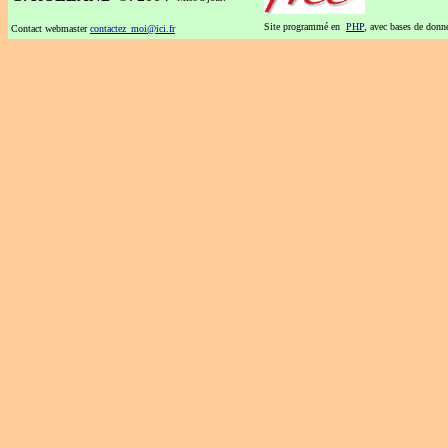
Site programmé en
PHP
, avec bases de don
Contact webmaster
contactez_moi@ici.fr