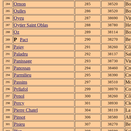
Ornon
Bo
285
38520
284
Oulles
Bo
286
38520
285
Oyeu
Vi
287
38690
286
Oytier Saint Oblas
He
288
38780
287
Oz
Bo
289
38114
288
P
Be
Pact
290
38270
289
Pajay
Cô
291
38260
290
Paladru
Sa
292
38137
291
Panissage
Vi
293
38730
292
Panossas
Cr
294
38460
293
Parmilieu
Cr
295
38390
294
Passins
Mo
297
38510
295
Pellafol
Co
299
38970
296
Penol
Cô
300
38260
297
Percy
Cle
301
38930
298
Pierre Chatel
La
304
38119
299
Pinsot
Al
306
38580
300
Pisieu
Be
307
38270
301