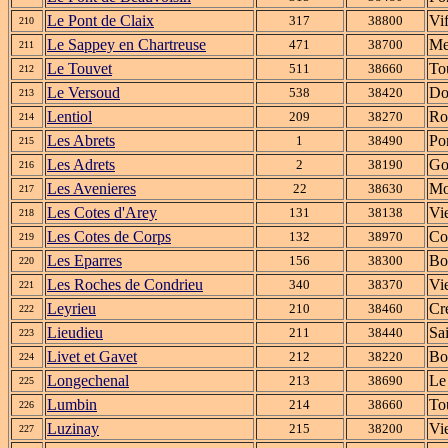
Le Pont de Claix
Vi
317
38800
210
Le Sappey en Chartreuse
Me
471
38700
211
Le Touvet
To
511
38660
212
Le Versoud
Do
538
38420
213
Lentiol
Ro
209
38270
214
Les Abrets
Po
1
38490
215
Les Adrets
Go
2
38190
216
Les Avenieres
Mo
22
38630
217
Les Cotes d'Arey
Vi
131
38138
218
Les Cotes de Corps
Co
132
38970
219
Les Eparres
Bo
156
38300
220
Les Roches de Condrieu
Vi
340
38370
221
Leyrieu
Cr
210
38460
222
Lieudieu
Sa
211
38440
223
Livet et Gavet
Bo
212
38220
224
Longechenal
Le
213
38690
225
Lumbin
To
214
38660
226
Luzinay
Vi
215
38200
227