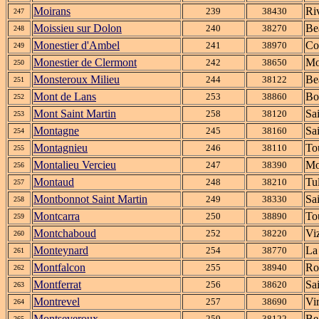
Moirans
Ri
239
38430
247
Moissieu sur Dolon
Be
240
38270
248
Monestier d'Ambel
Co
241
38970
249
Monestier de Clermont
Mo
242
38650
250
Monsteroux Milieu
Be
244
38122
251
Mont de Lans
Bo
253
38860
252
Mont Saint Martin
Sa
258
38120
253
Montagne
Sa
245
38160
254
Montagnieu
To
246
38110
255
Montalieu Vercieu
Mo
247
38390
256
Montaud
Tul
248
38210
257
Montbonnot Saint Martin
Sai
249
38330
258
Montcarra
To
250
38890
259
Montchaboud
Viz
252
38220
260
Monteynard
La
254
38770
261
Montfalcon
Ro
255
38940
262
Montferrat
Sa
256
38620
263
Montrevel
Vi
257
38690
264
Montseveroux
Be
259
38122
265