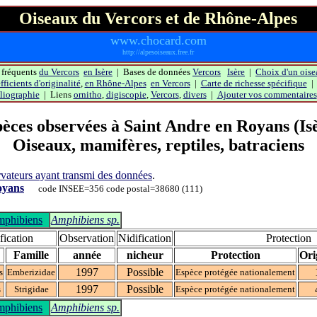
Oiseaux du Vercors et de Rhône-Alpes
www.chocard.com
http://alpesoiseaux.free.fr
 fréquents
du Vercors
en Isère
| Bases de données
Vercors
Isère
|
Choix d'un oise
ficients d'originalité
,
en Rhône-Alpes
en Vercors
|
Carte de richesse spécifique
liographie
| Liens
ornitho
,
digiscopie
,
Vercors
,
divers
|
Ajouter vos commentaires
èces observées à
Saint Andre en Royans
(Is
Oiseaux, mamifères, reptiles, batraciens
servateurs ayant transmi des données
.
oyans
code INSEE=356 code postal=38680 (111)
phibiens
Amphibiens sp.
fication
Observation
Nidification
Protection
Famille
année
nicheur
Protection
Ori
1997
Possible
s
Emberizidae
Espèce protégée nationalement
1997
Possible
s
Strigidae
Espèce protégée nationalement
phibiens
Amphibiens sp.