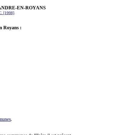
ANDRE-EN-ROYANS
. [1998]
.
n Royans :
mmunes
.