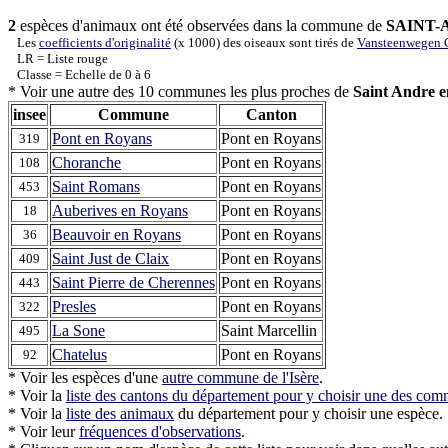
2
espèces d'animaux ont été observées dans la commune de
SAINT-
Les
coefficients d'originalité
(x 1000) des oiseaux sont tirés de
Vansteenwegen C
LR = Liste rouge
Classe = Echelle de 0 à 6
* Voir une autre des 10 communes les plus proches de
Saint Andre e
insee
Commune
Canton
Pont en Royans
Pont en Royans
319
Choranche
Pont en Royans
108
Saint Romans
Pont en Royans
453
Auberives en Royans
Pont en Royans
18
Beauvoir en Royans
Pont en Royans
36
Saint Just de Claix
Pont en Royans
409
Saint Pierre de Cherennes
Pont en Royans
443
Presles
Pont en Royans
322
La Sone
Saint Marcellin
495
Chatelus
Pont en Royans
92
* Voir les espèces d'une
autre commune de l'Isère
.
* Voir la
liste des cantons du département pour y choisir une des co
* Voir la
liste des animaux
du département pour y choisir une espèce.
* Voir leur
fréquences d'observations
.