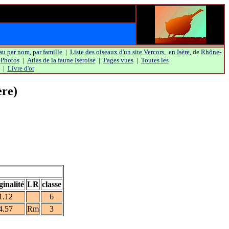
au par nom
,
par famille
|
Liste des oiseaux d'un site Vercors
,
en Isère
, de
Rhône-
|
Photos
|
Atlas de la faune Isèroise
|
Pages vues
|
Toutes les
|
Livre d'or
ère)
ginalité
LR
classe
1.12
6
4.57
Rm
3