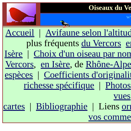
Oiseaux du Ve
w
Accueil
|
Avifaune selon l'altitu
plus fréquents
du Vercors
e
Isère
|
Choix d'un oiseau par no
Vercors
,
en Isère
, de
Rhône-Alpe
espèces
|
Coefficients d'originali
richesse spécifique
|
Photos
vues
cartes
|
Bibliographie
| Liens
or
vos commen