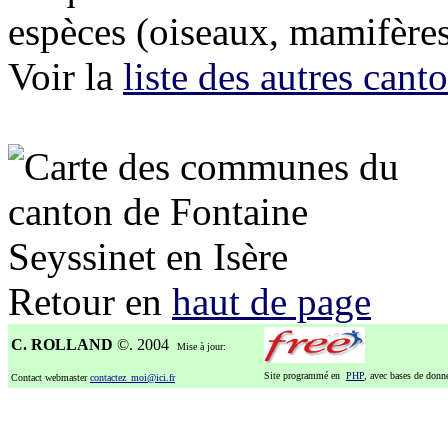
espèces (oiseaux, mamifères,
Voir la
liste des autres can
Retour en
haut de page
C. ROLLAND
©. 2004
Mise à jour:
Site programmé en
PHP
, avec bases de don
Contact webmaster
contactez_moi@ici.fr