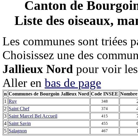
Canton de
Bourgoin
Liste des oiseaux, mam
Les communes sont triées pa
Choisissez une des commun
Jallieux Nord
pour voir les
Aller en
bas de page
n
Communes de Bourgoin Jallieux Nord
Code INSEE
Nombre 
1
Ruy
348
2
Saint Chef
374
3
Saint Marcel Bel Accueil
415
4
Saint Savin
455
5
Salagnon
467