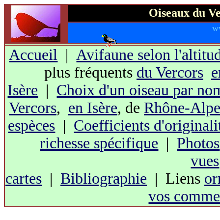
Oiseaux du Ve
w
Accueil
|
Avifaune selon l'altitu
plus fréquents
du Vercors
e
Isère
|
Choix d'un oiseau par no
Vercors
,
en Isère
, de
Rhône-Alpe
espèces
|
Coefficients d'originali
richesse spécifique
|
Photos
vues
cartes
|
Bibliographie
| Liens
or
vos commen