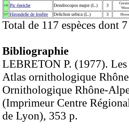
Greate
Pic épeiche
Dendrocopos major (L.)
3
116
Woo
Hirondelle de fenêtre
Delichon urbica (L.)
3
Hous
117
Total de 117 espèces dont 7
Bibliographie
LEBRETON P. (1977). Les o
Atlas ornithologique Rhône
Ornithologique Rhône-Alpe
(Imprimeur Centre Régiona
de Lyon), 353 p.