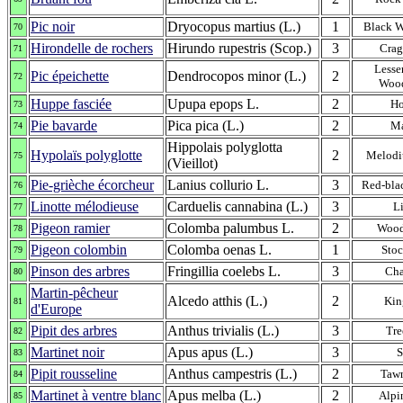
Pic noir
Dryocopus martius (L.)
1
Black 
70
Hirondelle de rochers
Hirundo rupestris (Scop.)
3
Crag
71
Lesse
Pic épeichette
Dendrocopos minor (L.)
2
72
Woo
Huppe fasciée
Upupa epops L.
2
H
73
Pie bavarde
Pica pica (L.)
2
M
74
Hippolais polyglotta
Hypolaïs polyglotte
2
Melodi
75
(Vieillot)
Pie-grièche écorcheur
Lanius collurio L.
3
Red-bla
76
Linotte mélodieuse
Carduelis cannabina (L.)
3
L
77
Pigeon ramier
Colomba palumbus L.
2
Wood
78
Pigeon colombin
Colomba oenas L.
1
Sto
79
Pinson des arbres
Fringillia coelebs L.
3
Cha
80
Martin-pêcheur
Alcedo atthis (L.)
2
Kin
81
d'Europe
Pipit des arbres
Anthus trivialis (L.)
3
Tre
82
Martinet noir
Apus apus (L.)
3
S
83
Pipit rousseline
Anthus campestris (L.)
2
Tawn
84
Martinet à ventre blanc
Apus melba (L.)
2
Alpi
85