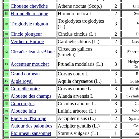
Chouette chevêche
Athene noctua (Scop.)
2
Lit
37
Hirondelle rustique
Hirundo rustica L.
2
Sw
38
Troglodytes troglodytes
Troglodyte mignon
3
39
(L.)
Cincle plongeur
Cinclus cinclus (L.)
2
D
40
Verdier d'Europe
Carduelis chloris (L.)
2
Gre
41
Circaetus gallicus
Circaète Jean-le-Blanc
3
Short-
42
(Gmelin)
Hedge
Accenteur mouchet
Prunella modularis (L.)
3
43
Du
Grand corbeau
Corvus corax L.
3
R
44
Aigle royal
Aquila chrysaetos (L.)
1
Gold
45
Corneille noire
Corvus corone L.
3
Carr
46
Alouette des champs
Alauda arvensis L.
3
Skylark
47
Coucou gris
Cuculus canorus L.
3
C
48
Alouette lulu
Lullula arborea (L.)
3
Woo
49
Epervier d'Europe
Accipiter nisus (L.)
2
Spar
50
Autour des palombes
Accipiter gentilis (L.)
2
Go
51
Etourneau sansonnet
Sturnus vulgaris (L.)
1
St
52