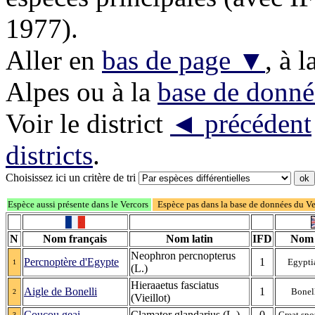
1977).
Aller en
bas de page ▼
, à l
Alpes ou à la
base de donné
Voir le district
◄ précédent
districts
.
Choisissez ici un critère de tri
Espèce aussi présente dans le Vercors
Espèce pas dans la base de données du V
N
Nom français
Nom latin
IFD
Nom 
Neophron percnopterus
Percnoptère d'Egypte
1
Egypti
1
(L.)
Hieraaetus fasciatus
Aigle de Bonelli
1
Bonell
2
(Vieillot)
Coucou geai
Clamator glandarius (L.)
0
Great sp
3