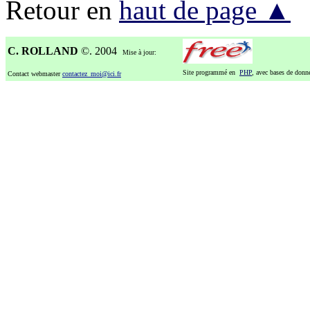
Retour en
haut de page ▲
C. ROLLAND
©. 2004
Mise à jour:
Site programmé en
PHP
, avec bases de don
Contact webmaster
contactez_moi@ici.fr