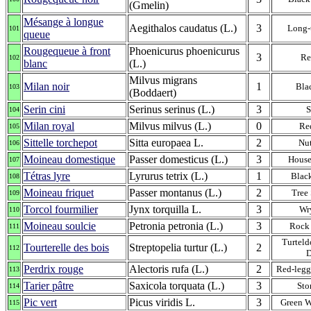
(Gmelin)
Mésange à longue
Aegithalos caudatus (L.)
3
Long-t
101
queue
Rougequeue à front
Phoenicurus phoenicurus
3
Re
102
blanc
(L.)
Milvus migrans
Milan noir
1
Bla
103
(Boddaert)
Serin cini
Serinus serinus (L.)
3
S
104
Milan royal
Milvus milvus (L.)
0
Re
105
Sittelle torchepot
Sitta europaea L.
2
Nu
106
Moineau domestique
Passer domesticus (L.)
3
House
107
Tétras lyre
Lyrurus tetrix (L.)
1
Blac
108
Moineau friquet
Passer montanus (L.)
2
Tree
109
Torcol fourmilier
Jynx torquilla L.
3
Wr
110
Moineau soulcie
Petronia petronia (L.)
3
Rock
111
Turteld
Tourterelle des bois
Streptopelia turtur (L.)
2
112
Perdrix rouge
Alectoris rufa (L.)
2
Red-legg
113
Tarier pâtre
Saxicola torquata (L.)
3
Sto
114
Pic vert
Picus viridis L.
3
Green 
115