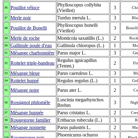
Phylloscopus collybita
Pouillot véloce
3
Chi
86
(Vieillot)
Merle noir
Turdus merula L.
3
Bla
87
Phylloscopus bonelli
Pouillot de Bonelli
3
Bonelli
88
(Vieillot)
Merle de roche
Monticola saxatillis (L.)
2
Rock
89
Gallinule poule d'eau
Gallinula chloropus (L.)
1
Mo
90
Mésange charbonnière
Parus major L.
3
Gre
91
Regulus ignicapillus
Roitelet triple-bandeau
2
Fir
92
(Temm.)
Mésange bleue
Parus caeruleus L.
3
Bl
93
Roitelet huppé
Regulus regulus (L.)
1
Gol
94
Mésange noire
Parus ater L.
2
Co
95
Luscinia megarhynchos
Rossignol philomèle
3
Nigh
96
Brehm
Mésange huppée
Parus cristatus L.
2
Cres
97
Rougegorge familier
Erithacus rubecula (L.)
3
R
98
Mésange nonnette
Parus palustris L.
2
Mar
99
Phoenicurus ochuros
Rougequeue noir
3
Black
100