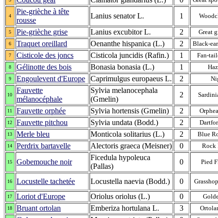
Pie-grièche à tête
Lanius senator L.
1
Woodch
4
rousse
Pie-grièche grise
Lanius excubitor L.
2
Great g
5
Traquet oreillard
Oenanthe hispanica (L.)
2
Black-ea
6
Cisticole des joncs
Cisticola juncidis (Rafin.)
1
Fan-tai
7
Gélinotte des bois
Bonasia bonasia (L.)
1
Haz
8
Engoulevent d'Europe
Caprimulgus europaeus L.
2
Ni
9
Fauvette
Sylvia melanocephala
2
Sardini
10
mélanocéphale
(Gmelin)
Fauvette orphée
Sylvia hortensis (Gmelin)
2
Orphea
11
Fauvette pitchou
Sylvia undata (Bodd.)
2
Dartfo
12
Merle bleu
Monticola solitarius (L.)
2
Blue R
13
Perdrix bartavelle
Alectoris graeca (Meisner)
0
Rock 
14
Ficedula hypoleuca
Gobemouche noir
0
Pied F
15
(Pallas)
Locustelle tachetée
Locustella naevia (Bodd.)
0
Grasshop
16
Loriot d'Europe
Oriolus oriolus (L.)
0
Golde
17
Bruant ortolan
Emberiza hortulana L.
3
Ortola
18