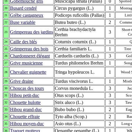
Gobemouche gris
Muscicapa striata (Pallas)
0
Spotted
19
Busard cendré
Circus pygargus (L.)
1
Montagu
20
Grèbe castagneux
Podiceps ruficollis (Pallas)
1
Litt
21
Buse variable
Butea buteo (L.)
2
Commo
22
Certhia brachydactyla
Short-
Grimpereau des jardins
3
23
Brehm
Cr
Caille des blés
Coturnix coturnix (L.)
1
Q
24
Grimpereau des bois
Certhia familiaris L.
1
Tree
25
Chardonneret élégant
Carduelis carduelis (L.)
3
Gol
26
Grive musicienne
Turdus philomelos Brehm
1
Song
27
Chevalier guignette
Tringa hypoleucos L.
1
Wood 
28
Grive draine
Turdus viscivorus L.
1
Mistl
29
Choucas des tours
Corvus monedula L.
3
Ja
30
Hibou petit-duc
Otus scops (L.)
3
Sco
31
Chouette hulotte
Strix aluco (L.)
3
Taw
32
Hibou grand-duc
Bubo bubo (L.)
2
Eag
33
Chouette effraie
Tyto alba (Scop.)
2
Ba
34
Hibou moyen-duc
Asio otus (L.)
2
Long-
35
Traquet motteux
Oenanthe oenanthe (L.)
1
Wh
36