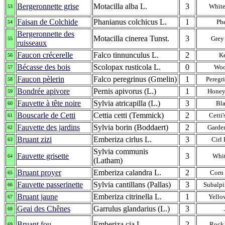
Bergeronnette grise
Motacilla alba L.
3
White
53
Faisan de Colchide
Phanianus colchicus L.
1
Ph
54
Bergeronnette des
Motacilla cinerea Tunst.
3
Grey
55
ruisseaux
Faucon crécerelle
Falco tinnunculus L.
2
Ke
56
Bécasse des bois
Scolopax rusticola L.
0
Wo
57
Faucon pèlerin
Falco peregrinus (Gmelin)
1
Peregr
58
Bondrée apivore
Pernis apivorus (L.)
1
Honey
59
Fauvette à tête noire
Sylvia atricapilla (L.)
3
Bl
60
Bouscarle de Cetti
Cettia cetti (Temmick)
2
Cetti'
61
Fauvette des jardins
Sylvia borin (Boddaert)
2
Garde
62
Bruant zizi
Emberiza cirlus L.
3
Cirl
63
Sylvia communis
Fauvette grisette
3
Whit
64
(Latham)
Bruant proyer
Emberiza calandra L.
2
Corn
65
Fauvette passerinette
Sylvia cantillans (Pallas)
3
Subalpi
66
Bruant jaune
Emberiza citrinella L.
1
Yell
67
Geai des Chênes
Garrulus glandarius (L.)
3
68
Bruant fou
Emberiza cia L.
2
Rock
69