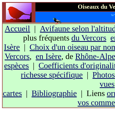
Oiseaux du Ve
w
Accueil
|
Avifaune selon l'altitu
plus fréquents
du Vercors
e
Isère
|
Choix d'un oiseau par no
Vercors
,
en Isère
, de
Rhône-Alpe
espèces
|
Coefficients d'originali
richesse spécifique
|
Photos
vues
cartes
|
Bibliographie
| Liens
or
vos commen