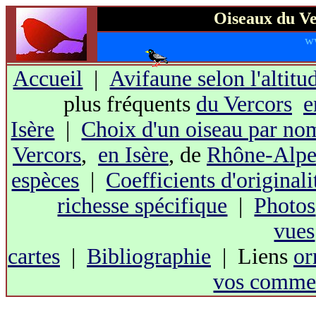
Oiseaux du Ve
w
Accueil
|
Avifaune selon l'altitu
plus fréquents
du Vercors
e
Isère
|
Choix d'un oiseau par no
Vercors
,
en Isère
, de
Rhône-Alpe
espèces
|
Coefficients d'originali
richesse spécifique
|
Photos
vues
cartes
|
Bibliographie
| Liens
or
vos commen