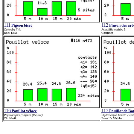
111
112
Pigeon biset
Pinson des arb
Colomba livia
Fringillia coelebs L.
Rock Dove
Chaffinch
116
117
Pouillot véloce
Pouillot de Bon
Phylloscopus collybita (Vieillot)
Phylloscopus bonelli (Vieil
Chiffchaff
Bonelli's Warbler