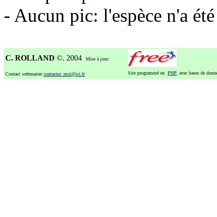
- Aucun pic: l'espèce n'a ét
C. ROLLAND
©. 2004
Mise à jour:
Site programmé en
PHP
, avec bases de don
Contact webmaster
contactez_moi@ici.fr