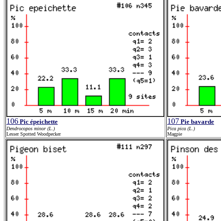
106
107
Pic épeichette
Pie bavarde
Dendrocopos minor (L.)
Pica pica (L.)
Lesser Spotted Woodpecker
Magpie