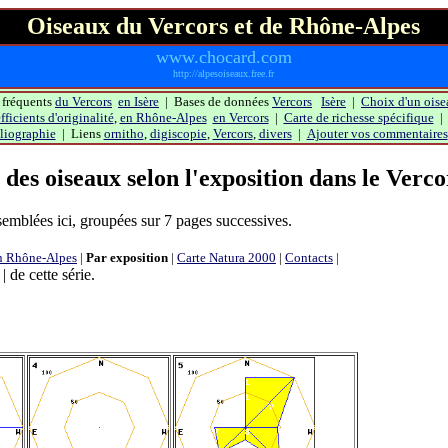
Oiseaux du Vercors et de Rhône-Alpes
www.chocard.com
http://alpesoiseaux.free.fr
 fréquents
du Vercors
en Isère
| Bases de données
Vercors
Isère
|
Choix d'un oise
ficients d'originalité
,
en Rhône-Alpes
en Vercors
|
Carte de richesse spécifique
liographie
| Liens
ornitho
,
digiscopie
,
Vercors
,
divers
|
Ajouter vos commentaires
 des oiseaux selon l'exposition dans le Verco
semblées ici, groupées sur 7 pages successives.
n Rhône-Alpes
|
Par exposition
|
Carte Natura 2000
|
Contacts
|
| de cette série.