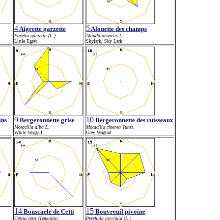
4
5
Aigrette garzette
Alouette des champs
Egretta garzetta (L.)
Alauda arvensis L.
Little Egret
Skylark, Sky Lark
9
10
ins
Bergeronnette grise
Bergeronnette des ruisseaux
Motacilla alba L.
Motacilla cinerea Tunst.
White Wagtail
Grey Wagtail
14
15
Bouscarle de Cetti
Bouvreuil pivoine
Cettia cetti (Temmick)
Pyrrhula pyrrhula (L.)