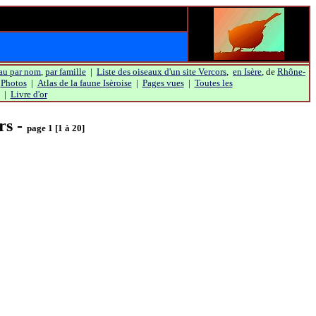
au par nom
,
par famille
|
Liste des oiseaux d'un site Vercors
,
en Isère
, de
Rhône-
|
Photos
|
Atlas de la faune Isèroise
|
Pages vues
|
Toutes les
|
Livre d'or
rs -
page 1 [1 à 20]