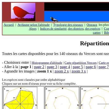
Accueil
|
Avifaune selon l'altitude
|
Typologie des oiseaux
|
Oiseaux
les plus
Alpes
|
Indices de similarité
,
des districts
,
des espèces
|
Coef
cartes
|
Bib
Répartition
Toutes les cartes disponibles pour les 140 oiseaux du Vercors sont ras
- Choisissez entre |
Histogramme d'altitude
|
Carte répartition Vercors
|
Carte e
- Aller à la |
page 1
|
page 2
|
page 3
|
page 4
|
page 5
|
page 6
|
page 7
- Agrandir les images |
zoom 1 x
|
zoom 2 x
|
zoom 3 x
|
Les espèces sont classées par ordre alphabétique
Cliquez sur un nom d'oiseau pour voir sa fiche complète.