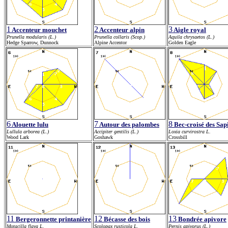
1
2
3
Accenteur mouchet
Accenteur alpin
Aigle royal
Prunella modularis (L.)
Prunella collaris (Scop.)
Aquila chrysaetos (L.)
Hedge Sparrow, Dunnock
Alpine Accentor
Golden Eagle
6
7
8
Alouette lulu
Autour des palombes
Bec-croisé des Sap
Lullula arborea (L.)
Accipiter gentilis (L.)
Loxia curvirostra L.
Wood Lark
Goshawk
Crossbill
11
12
13
Bergeronnette printanière
Bécasse des bois
Bondrée apivore
Motacilla flava L.
Scolopax rusticola L.
Pernis apivorus (L.)