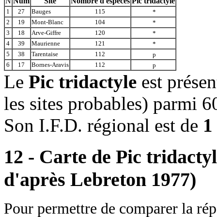
N
Num
Site
Nombre d'espèces
Pic tridactyle
1
27
Bauges
115
*
2
19
Mont-Blanc
104
*
3
18
Arve-Giffre
120
*
4
39
Maurienne
121
*
5
38
Tarentaise
112
p
6
17
Bornes-Aravis
112
p
Le
Pic tridactyle
est prése
les sites probables) parmi 
Son I.F.D. régional est de
1
12 - Carte de Pic tridact
d'après Lebreton 1977)
Pour permettre de comparer la répa