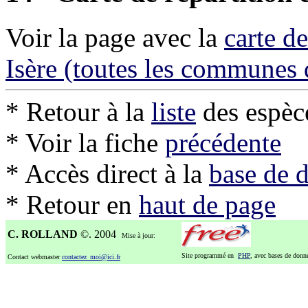
Voir la page avec la
carte d
Isère (toutes les communes
* Retour à la
liste
des espèc
* Voir la fiche
précédente
* Accès direct à la
base de 
* Retour en
haut de page
C. ROLLAND
©. 2004
Mise à jour:
Site programmé en
PHP
, avec bases de don
Contact webmaster
contactez_moi@ici.fr