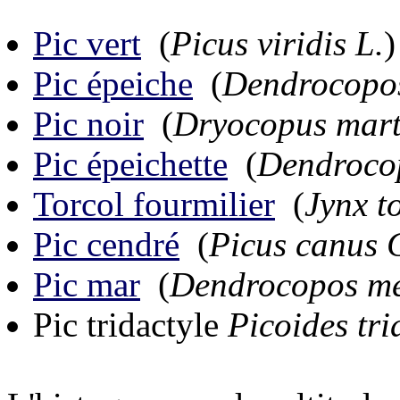
Pic vert
(
Picus viridis L.
)
Pic épeiche
(
Dendrocopos
Pic noir
(
Dryocopus marti
Pic épeichette
(
Dendrocop
Torcol fourmilier
(
Jynx t
Pic cendré
(
Picus canus 
Pic mar
(
Dendrocopos me
Pic tridactyle
Picoides tri