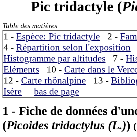
Pic tridactyle
(
Pi
Table des matières
1 -
Espèce: Pic tridactyle
2 -
Fami
4 -
Répartition selon l'exposition
Histogramme par altitudes
7 -
Hi
Eléments
10 -
Carte dans le Verc
12 -
Carte rhônalpine
13 -
Biblio
Isère
bas de page
1 - Fiche de données d'un
(
Picoides tridactylus (L.)
)