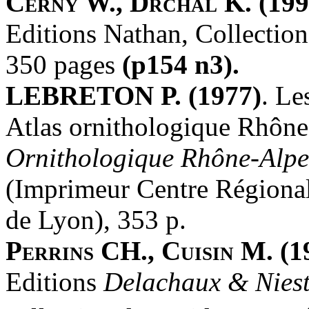
Cerny W., Drchal K. (199
Editions Nathan, Collectio
350 pages
(p154 n3).
LEBRETON P. (1977)
. Le
Atlas ornithologique Rhôn
Ornithologique Rhône-Alpe
(Imprimeur Centre Régiona
de Lyon), 353 p.
Perrins CH., Cuisin M. (1
Editions
Delachaux & Niest