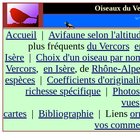
Oiseaux du Ve
w
Accueil
|
Avifaune selon l'altitu
plus fréquents
du Vercors
e
Isère
|
Choix d'un oiseau par no
Vercors
,
en Isère
, de
Rhône-Alpe
espèces
|
Coefficients d'originali
richesse spécifique
|
Photos
vues
cartes
|
Bibliographie
| Liens
or
vos commen