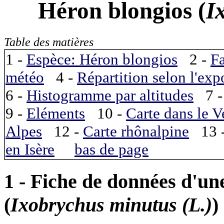
Héron blongios
(
I
Table des matières
1 -
Espèce: Héron blongios
2 -
F
météo
4 -
Répartition selon l'exp
6 -
Histogramme par altitudes
7 
9 -
Eléments
10 -
Carte dans le V
Alpes
12 -
Carte rhônalpine
13 
en Isère
bas de page
1 - Fiche de données d'un
(
Ixobrychus minutus (L.)
)