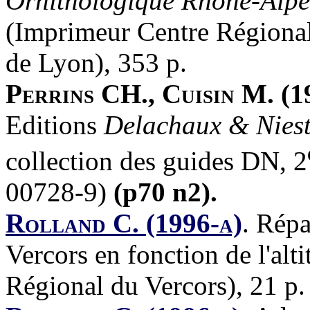
Ornithologique Rhône-Alpe
(Imprimeur Centre Régiona
de Lyon), 353 p.
Perrins CH., Cuisin M. (1
Editions
Delachaux & Niest
collection des guides DN, 2
00728-9)
(p70 n2).
Rolland C. (1996-a)
.
Répar
Vercors en fonction de l'alt
Régional du Vercors), 21 p.