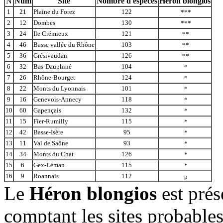
N
Num
Site
Nombre d'espèces
Héron blongios
1
21
Plaine du Forez
122
***
2
12
Dombes
130
***
3
24
Ile Crémieux
121
**
4
46
Basse vallée du Rhône
103
**
5
36
Grésivaudan
126
**
6
32
Bas-Dauphiné
104
*
7
26
Rhône-Bourget
124
*
8
22
Monts du Lyonnais
101
*
9
16
Genevois-Annecy
118
*
10
60
Gapençais
132
*
11
15
Fier-Rumilly
115
*
12
42
Basse-Isère
95
*
13
11
Val de Saône
93
*
14
34
Monts du Chat
126
*
15
6
Gex-Léman
115
*
16
9
Roannais
112
p
Le
Héron blongios
est pré
comptant les sites probable