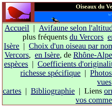
Oiseaux du Ve
w
Accueil
|
Avifaune selon l'altitu
plus fréquents
du Vercors
e
Isère
|
Choix d'un oiseau par no
Vercors
,
en Isère
, de
Rhône-Alpe
espèces
|
Coefficients d'originali
richesse spécifique
|
Photos
vues
cartes
|
Bibliographie
| Liens
or
vos commen