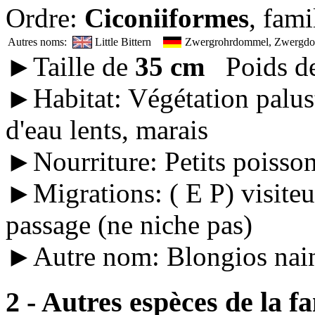
Ordre:
Ciconiiformes
, fami
Autres noms:
Little Bittern
Zwergrohrdommel, Zwerg
►Taille de
35 cm
Poids d
►Habitat: Végétation palust
d'eau lents, marais
►Nourriture: Petits poisson
►Migrations: ( E P) visiteur
passage (ne niche pas)
►Autre nom: Blongios nain
2 - Autres espèces de la f