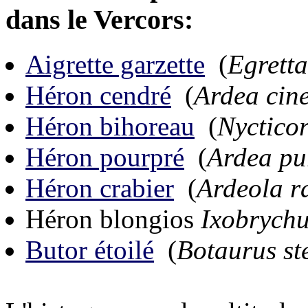
dans le Vercors:
Aigrette garzette
(
Egretta
Héron cendré
(
Ardea cine
Héron bihoreau
(
Nycticor
Héron pourpré
(
Ardea pu
Héron crabier
(
Ardeola ra
Héron blongios
Ixobrychu
Butor étoilé
(
Botaurus ste