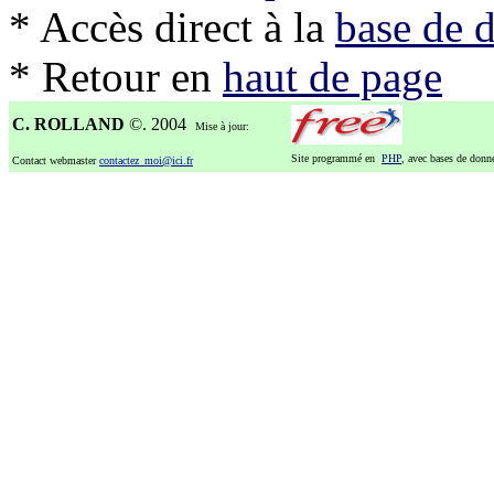
* Accès direct à la
base de 
* Retour en
haut de page
C. ROLLAND
©. 2004
Mise à jour:
Site programmé en
PHP
, avec bases de don
Contact webmaster
contactez_moi@ici.fr