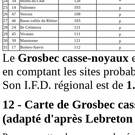
24
34
Monts du Chat
126
*
25
14
Valromey
103
p
26
47
Vercors
109
p
27
46
Basse vallée du Rhône
103
p
28
24
Ile Crémieux
121
p
29
45
Vivarais
111
p
30
39
Maurienne
121
p
31
17
Bornes-Aravis
112
p
Le
Grosbec casse-noyaux
en comptant les sites proba
Son I.F.D. régional est de
1
12 - Carte de Grosbec ca
(adapté d'après Lebreton