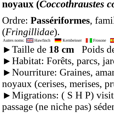
noyaux
(
Coccothraustes co
Ordre:
Passériformes
, fami
(
Fringillidae
).
Autres noms:
Hawfinch
Kernbeisser
Frosone
►Taille de
18 cm
Poids d
►Habitat: Forêts, parcs, jar
►Nourriture: Graines, amand
noyaux (cerises, merises, pr
►Migrations: ( S H P) visit
passage (ne niche pas) séden