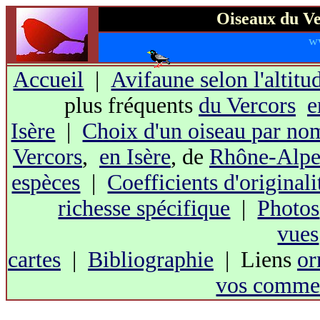
Oiseaux du Ve
w
Accueil
|
Avifaune selon l'altitu
plus fréquents
du Vercors
e
Isère
|
Choix d'un oiseau par no
Vercors
,
en Isère
, de
Rhône-Alpe
espèces
|
Coefficients d'originali
richesse spécifique
|
Photos
vues
cartes
|
Bibliographie
| Liens
or
vos commen