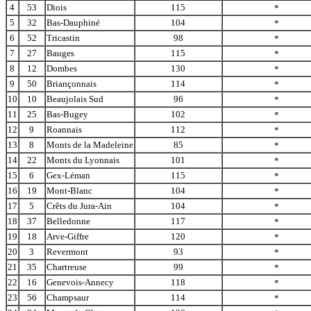
4
53
Diois
115
*
5
32
Bas-Dauphiné
104
*
6
52
Tricastin
98
*
7
27
Bauges
115
*
8
12
Dombes
130
*
9
50
Briançonnais
114
*
10
10
Beaujolais Sud
96
*
11
25
Bas-Bugey
102
*
12
9
Roannais
112
*
13
8
Monts de la Madeleine
85
*
14
22
Monts du Lyonnais
101
*
15
6
Gex-Léman
115
*
16
19
Mont-Blanc
104
*
17
5
Crêts du Jura-Ain
104
*
18
37
Belledonne
117
*
19
18
Arve-Giffre
120
*
20
3
Revermont
93
*
21
35
Chartreuse
99
*
22
16
Genevois-Annecy
118
*
23
56
Champsaur
114
*