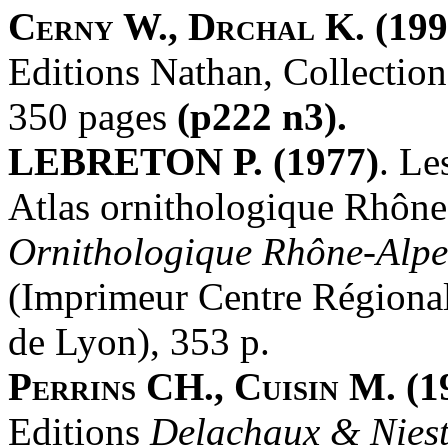
Cerny W., Drchal K. (199
Editions Nathan, Collectio
350 pages
(p222 n3).
LEBRETON P. (1977)
. Le
Atlas ornithologique Rhôn
Ornithologique Rhône-Alpe
(Imprimeur Centre Régiona
de Lyon), 353 p.
Perrins CH., Cuisin M. (1
Editions
Delachaux & Niest