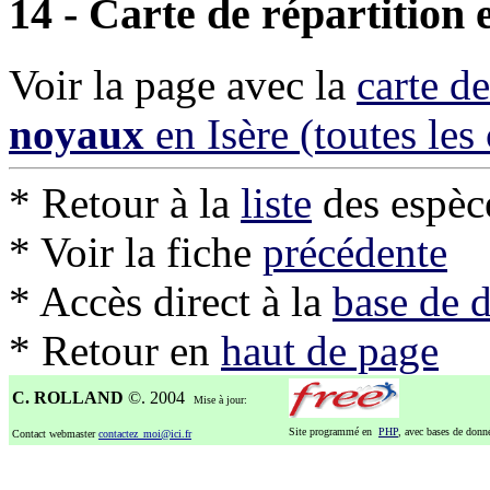
14 - Carte de répartition 
Voir la page avec la
carte d
noyaux
en Isère (toutes le
* Retour à la
liste
des espèc
* Voir la fiche
précédente
* Accès direct à la
base de 
* Retour en
haut de page
C. ROLLAND
©. 2004
Mise à jour:
Site programmé en
PHP
, avec bases de don
Contact webmaster
contactez_moi@ici.fr