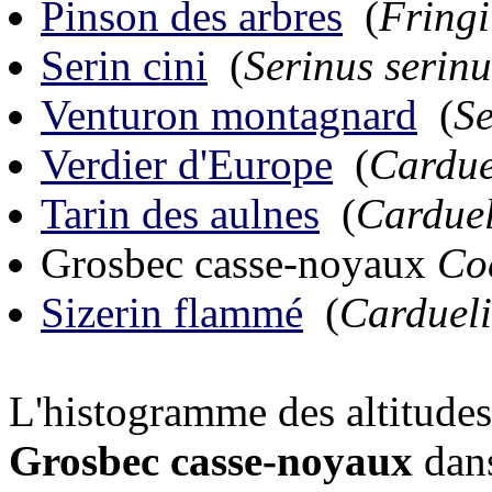
Pinson des arbres
(
Fringi
Serin cini
(
Serinus serinu
Venturon montagnard
(
Se
Verdier d'Europe
(
Carduel
Tarin des aulnes
(
Carduel
Grosbec casse-noyaux
Coc
Sizerin flammé
(
Cardueli
L'histogramme des altitudes 
Grosbec casse-noyaux
dans