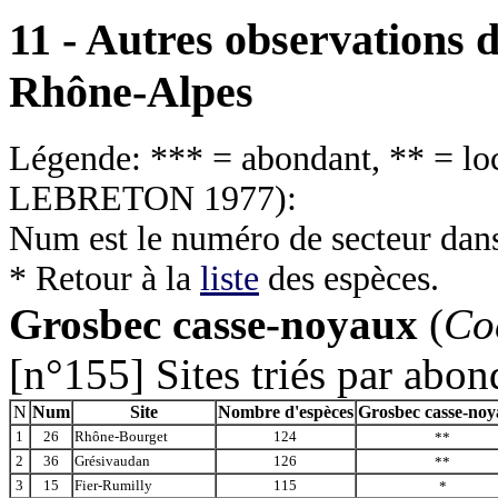
11 - Autres observations d
Rhône-Alpes
Légende: *** = abondant, ** = loca
LEBRETON 1977
):
Num est le numéro de secteur dan
* Retour à la
liste
des espèces.
Grosbec casse-noyaux
(
Co
[n°155] Sites triés par abo
N
Num
Site
Nombre d'espèces
Grosbec casse-no
1
26
Rhône-Bourget
124
**
2
36
Grésivaudan
126
**
3
15
Fier-Rumilly
115
*