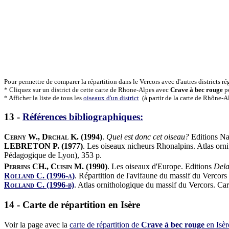
Pour permettre de comparer la répartition dans le Vercors avec d'autres districts r
* Cliquez sur un district de cette carte de Rhone-Alpes avec
Crave à bec rouge
po
* Afficher la liste de tous les
oiseaux d'un district
(à partir de la carte de Rhône-A
13 -
Références bibliographiques:
Cerny W., Drchal K. (1994)
.
Quel est donc cet oiseau?
Editions Na
LEBRETON P. (1977)
. Les oiseaux nicheurs Rhonalpins. Atlas or
Pédagogique de Lyon), 353 p.
Perrins CH., Cuisin M. (1990)
. Les oiseaux d'Europe. Editions
Dela
Rolland C. (1996-a)
.
Répartition de l'avifaune du massif du Vercors e
Rolland C. (1996-b)
.
Atlas ornithologique du massif du Vercors. Cart
14 - Carte de répartition en Isère
Voir la page avec la
carte de répartition de
Crave à bec rouge
en Isèr