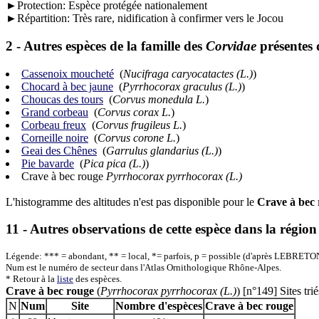
►Protection: Espèce protégée nationalement
►Répartition: Très rare, nidification à confirmer vers le Jocou
2 - Autres espèces de la famille des
Corvidae
présentes 
Cassenoix moucheté
(
Nucifraga caryocatactes (L.)
)
Chocard à bec jaune
(
Pyrrhocorax graculus (L.)
)
Choucas des tours
(
Corvus monedula L.
)
Grand corbeau
(
Corvus corax L.
)
Corbeau freux
(
Corvus frugileus L.
)
Corneille noire
(
Corvus corone L.
)
Geai des Chênes
(
Garrulus glandarius (L.)
)
Pie bavarde
(
Pica pica (L.)
)
Crave à bec rouge
Pyrrhocorax pyrrhocorax (L.)
L'histogramme des altitudes n'est pas disponible pour le
Crave à bec
11 - Autres observations de cette espèce dans la régi
Légende: *** = abondant, ** = local, *= parfois, p = possible (d'après
LEBRETON
Num est le numéro de secteur dans l'Atlas Ornithologique Rhône-Alpes.
* Retour à la
liste
des espèces.
Crave à bec rouge
(
Pyrrhocorax pyrrhocorax (L.)
) [n°149] Sites tr
N
Num
Site
Nombre d'espèces
Crave à bec rouge