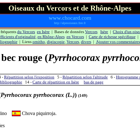
Oiseaux du Vercors et de Rhône-Alpes
www.chocard.com
http://alpesoiseaux.free.fr
 fréquents
du Vercors
en Isère
| Bases de données
Vercors
Isère
|
Choix d'un oise
ficients d'originalité
,
en Rhône-Alpes
en Vercors
|
Carte de richesse spécifique
liographie
| Liens
ornitho
,
digiscopie
,
Vercors
,
divers
|
Ajouter vos commentaires
 bec rouge
(
Pyrrhocorax pyrrhoco
 -
Répartition selon l'exposition
5 -
Répartition selon l'altitude
6 -
Histogramme p
Bibliographie
14 -
Carte de répartition en Isère
bas de page
(
Pyrrhocorax pyrrhocorax (L.)
)
(149)
llino
Chova piquirroja.
ies