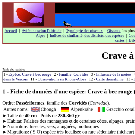
Accueil
|
Avifaune selon l'altitude
|
Typologie des oiseaux
|
Oiseaux
les plus
Alpes
|
Indices de similarité
,
des districts
,
des espèces
|
Coef
cartes
|
Bib
Crave à
Table des matières
1 -
Espèce: Crave à bec rouge
2 -
Famille: Corvidés
3 -
Influence de la météo
4
dans le Vercors
11 -
Observations en Rhône-Alpes
12 -
Carte rhônalpine
13 -
1 - Fiche de données d'une espèce:
Crave à bec rouge
Ordre:
Passériformes
, famille des
Corvidés
(
Corvidae
).
Autres noms:
Chough
Alpenkrähe
Gracchio cora
►Taille de
40 cm
Poids de
280-360 gr
►Habitat: Falaises des montagnes et de certaines côtes, alpages, prair
►Nourriture: Insectes, vers, araignées, mollusques
►Migrations: ( S O) espèce très localisée ou rare sédentaire (nicheur)