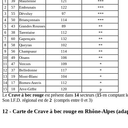
1
39
Maurienne
121
***
2
57
Embrunais
122
***
3
55
Dévoluy
97
***
4
50
Briançonnais
114
***
5
43
Grandes Rousses
89
**
6
38
Tarentaise
112
**
7
60
Gapençais
132
**
8
58
Queyras
102
**
9
56
Champsaur
114
**
10
49
Oisans
106
**
11
47
Vercors
109
*
12
37
Belledonne
117
*
13
19
Mont-Blanc
104
*
14
17
Bornes-Aravis
112
*
15
18
Arve-Giffre
120
p
Le
Crave à bec rouge
est présent dans
14
secteurs (
15
en comptant l
Son I.F.D. régional est de
2
(compris entre 0 et 3)
12 - Carte de Crave à bec rouge en Rhône-Alpes (ada