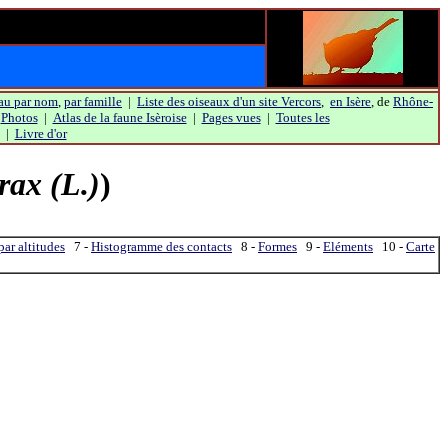
au par nom
,
par famille
|
Liste des oiseaux d'un site Vercors
,
en Isère
, de
Rhône-
|
Photos
|
Atlas de la faune Isèroise
|
Pages vues
|
Toutes les
|
Livre d'or
rax (L.)
)
ar altitudes
7 -
Histogramme des contacts
8 -
Formes
9 -
Eléments
10 -
Carte