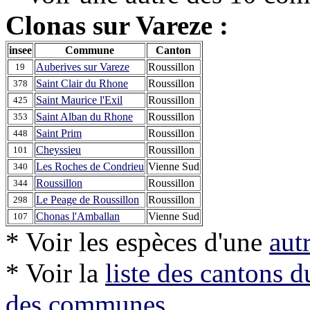
Clonas sur Vareze :
insee
Commune
Canton
Auberives sur Vareze
Roussillon
19
Saint Clair du Rhone
Roussillon
378
Saint Maurice l'Exil
Roussillon
425
Saint Alban du Rhone
Roussillon
353
Saint Prim
Roussillon
448
Cheyssieu
Roussillon
101
Les Roches de Condrieu
Vienne Sud
340
Roussillon
Roussillon
344
Le Peage de Roussillon
Roussillon
298
Chonas l'Amballan
Vienne Sud
107
* Voir les espèces d'une
aut
* Voir la
liste des cantons 
des communes
.