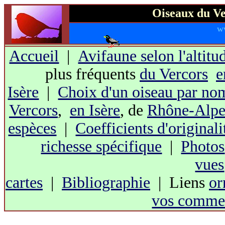
Oiseaux du Ve
w
Accueil
|
Avifaune selon l'altitu
plus fréquents
du Vercors
e
Isère
|
Choix d'un oiseau par no
Vercors
,
en Isère
, de
Rhône-Alpe
espèces
|
Coefficients d'originali
richesse spécifique
|
Photos
vues
cartes
|
Bibliographie
| Liens
or
vos commen