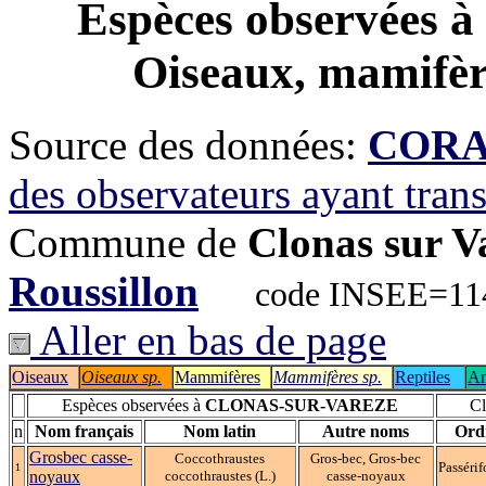
Espèces observées à
Oiseaux, mamifère
Source des données:
CORA-
des observateurs ayant tran
Commune de
Clonas sur V
Roussillon
code INSEE=114 
Aller en bas de page
Oiseaux
Oiseaux sp.
Mammifères
Mammifères sp.
Reptiles
Am
Espèces observées à
CLONAS-SUR-VAREZE
Cl
n
Nom français
Nom latin
Autre noms
Ord
Grosbec casse-
Coccothraustes
Gros-bec, Gros-bec
Passéri
1
noyaux
coccothraustes (L.)
casse-noyaux