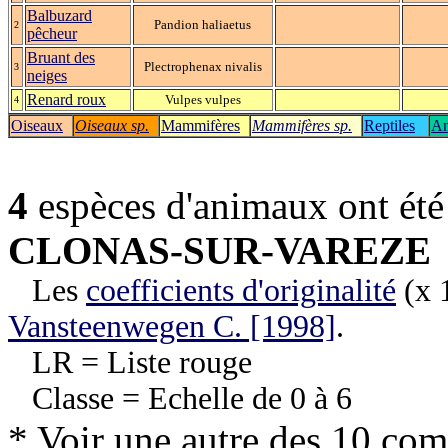
Balbuzard
Pandion haliaetus
2
pêcheur
Bruant des
Plectrophenax nivalis
3
neiges
Renard roux
Vulpes vulpes
4
Oiseaux
Oiseaux sp.
Mammifères
Mammifères sp.
Reptiles
Am
4
espèces d'animaux ont ét
CLONAS-SUR-VAREZE
Les
coefficients d'originalité
(x 1
Vansteenwegen C. [1998]
.
LR = Liste rouge
Classe = Echelle de 0 à 6
* Voir une autre des 10 co