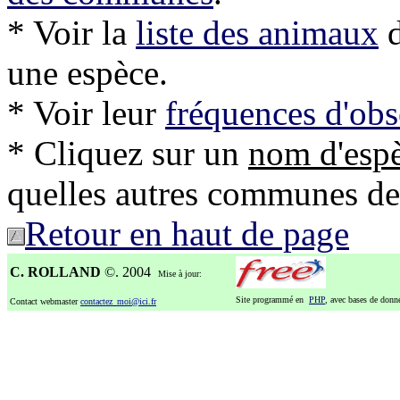
* Voir la
liste des animaux
d
une espèce.
* Voir leur
fréquences d'obs
* Cliquez sur un
nom d'esp
quelles autres communes de l'
Retour en haut de page
C. ROLLAND
©. 2004
Mise à jour:
Site programmé en
PHP
, avec bases de don
Contact webmaster
contactez_moi@ici.fr