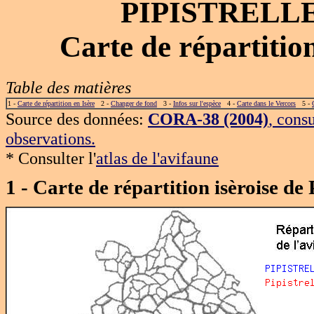
PIPISTRELLE
Carte de répartiti
Table des matières
1 -
Carte de répartition en Isère
2 -
Changer de fond
3 -
Infos sur l'espèce
4 -
Carte dans le Vercors
5 -
Source des données:
CORA-38 (2004)
, cons
observations.
* Consulter l'
atlas de l'avifaune
1 - Carte de répartition isèroise