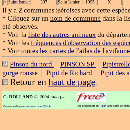
Saint Ismier
397
Saint Ismier
1995
X
2
Il y a
2
communes isèroises avec cette espèce
* Cliquez sur un
nom de commune
dans la li
été observés.
* Voir la
liste des autres animaux
du départem
* Voir les
fréquences d'observation des espèc
* Voir
toutes les cartes de l'atlas de l'avifaune
Pinson du nord
|
PINSON SP
|
Pipistre
gorge rousse
|
Pipit de Richard
|
Pipit des 
Retour en
haut de page
.
C. ROLLAND
©. 2004
Mise à jour:
Site programmé en
PHP
, avec bases de don
Contact webmaster
contactez_moi@ici.fr