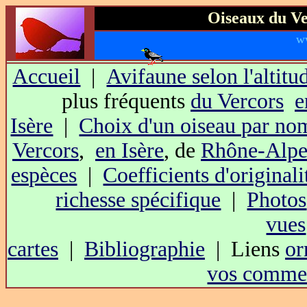
Oiseaux du Ve
w
Accueil
|
Avifaune selon l'altitu
plus fréquents
du Vercors
e
Isère
|
Choix d'un oiseau par no
Vercors
,
en Isère
, de
Rhône-Alpe
espèces
|
Coefficients d'originali
richesse spécifique
|
Photos
vues
cartes
|
Bibliographie
| Liens
or
vos commen