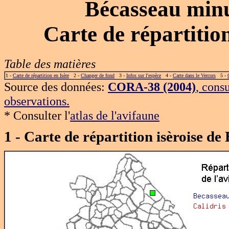
Bécasseau min
Carte de répartiti
Table des matières
1 -
Carte de répartition en Isère
2 -
Changer de fond
3 -
Infos sur l'espèce
4 -
Carte dans le Vercors
5 -
Source des données:
CORA-38 (2004)
, cons
observations.
* Consulter l'
atlas de l'avifaune
1 - Carte de répartition isèroise 