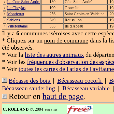
La Cote Saint Andre
130
Côte Saint André
19
2
Le Cheylas
100
Goncelin
19
3
Montferrat
256
Saint Geoirs en Valdaine
20
4
Sablons
349
Roussillon
19
5
Villefontaine
553
Ile d'Abeau
19
6
Il y a
6
communes isèroises avec cette espèce
* Cliquez sur un
nom de commune
dans la li
été observés.
* Voir la
liste des autres animaux
du départem
* Voir les
fréquences d'observation des espèc
* Voir
toutes les cartes de l'atlas de l'avifaune
Bécasse des bois
|
Bécasseau cocorli
|
B
Bécasseau sanderling
|
Bécasseau variable
Retour en
haut de page
.
C. ROLLAND
©. 2004
Mise à jour: