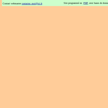
Site programmé en
PHP
, avec bases de don
Contact webmaster
contactez_moi@ici.fr