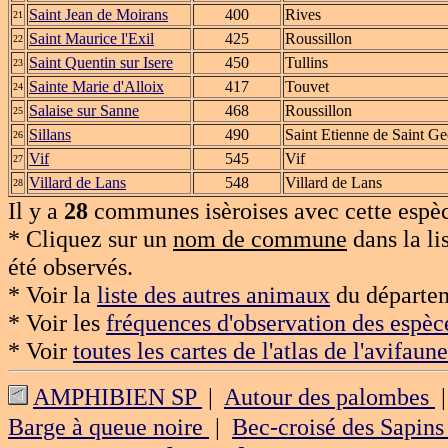
Saint Jean de Moirans
400
Rives
21
Saint Maurice l'Exil
425
Roussillon
22
Saint Quentin sur Isere
450
Tullins
23
Sainte Marie d'Alloix
417
Touvet
24
Salaise sur Sanne
468
Roussillon
25
Sillans
490
Saint Etienne de Saint G
26
Vif
545
Vif
27
Villard de Lans
548
Villard de Lans
28
Il y a
28
communes isèroises avec cette espèc
* Cliquez sur un
nom de commune
dans la li
été observés.
* Voir la
liste des autres animaux
du départem
* Voir les
fréquences d'observation des espèc
* Voir
toutes les cartes de l'atlas de l'avifaune
AMPHIBIEN SP
|
Autour des palombes
Barge à queue noire
|
Bec-croisé des Sapin