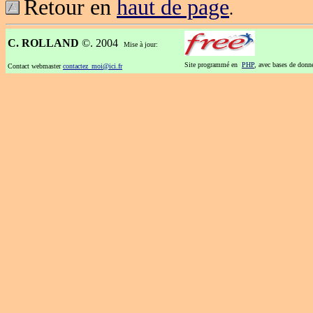
Retour en
haut de page
.
C. ROLLAND
©. 2004
Mise à jour:
Site programmé en
PHP
, avec bases de don
Contact webmaster
contactez_moi@ici.fr