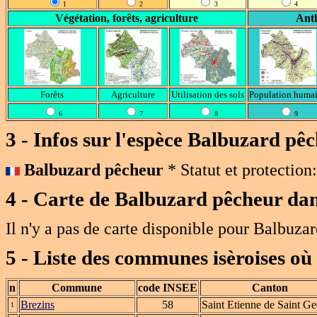
1
2
3
4
Végétation, forêts, agriculture
Anth
Forêts
Agriculture
Utilisation des sols
Population huma
6
7
8
9
3 - Infos sur l'espèce Balbuzard pê
Balbuzard pêcheur
* Statut et protection
4 - Carte de
Balbuzard pêcheur
dan
Il n'y a pas de carte disponible pour Balbuza
5 - Liste des communes isèroises où
n
Commune
code INSEE
Canton
Brezins
58
Saint Etienne de Saint G
1