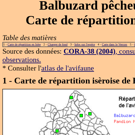
Balbuzard pêche
Carte de répartiti
Table des matières
1 -
Carte de répartition en Isère
2 -
Changer de fond
3 -
Infos sur l'espèce
4 -
Carte dans le Vercors
5 -
Source des données:
CORA-38 (2004)
, cons
observations.
* Consulter l'
atlas de l'avifaune
1 - Carte de répartition isèroise 