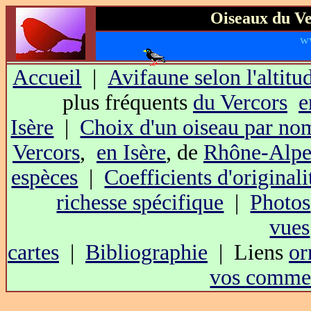
Oiseaux du Ve
w
Accueil
|
Avifaune selon l'altitu
plus fréquents
du Vercors
e
Isère
|
Choix d'un oiseau par no
Vercors
,
en Isère
, de
Rhône-Alpe
espèces
|
Coefficients d'originali
richesse spécifique
|
Photos
vues
cartes
|
Bibliographie
| Liens
or
vos commen