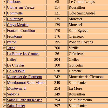
Chabons
65
Le Grand Lemps
2
Clonas sur Vareze
114
Roussillon
3
Commelle
121
Côte Saint André
4
Courtenay
135
Morestel
5
Creys Mepieu
139
Morestel
6
Fontanil Cornillon
170
Saint Egrève
7
Frontonas
176
Crémieux
8
Izeron
195
Pont en Royans
9
Jarrie
200
Vizille
10
La Balme les Grottes
26
Crémieux
11
Lalley
204
Clelles
12
Le Cheylas
100
Goncelin
13
Le Versoud
538
Domène
14
Monestier de Clermont
242
Monestier de Clermont
15
Montbonnot Saint Martin
249
Saint Ismier
16
Monteynard
254
La Mure
17
Sablons
349
Roussillon
18
Saint Hilaire du Rosier
394
Saint Marcellin
19
Saint Ismier
397
Saint Ismier
20