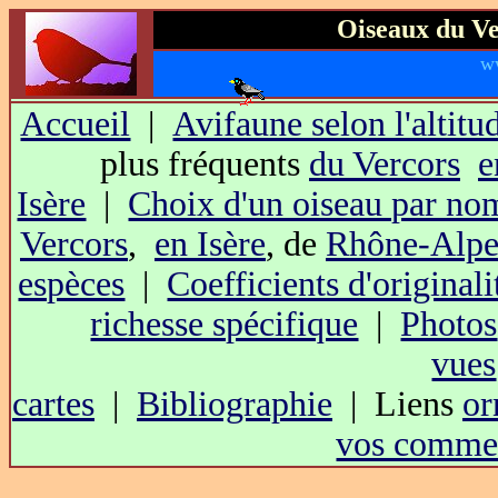
Oiseaux du Ve
w
Accueil
|
Avifaune selon l'altitu
plus fréquents
du Vercors
e
Isère
|
Choix d'un oiseau par no
Vercors
,
en Isère
, de
Rhône-Alpe
espèces
|
Coefficients d'originali
richesse spécifique
|
Photos
vues
cartes
|
Bibliographie
| Liens
or
vos commen