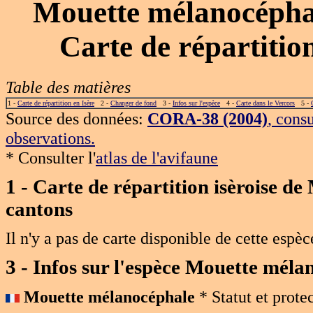
Mouette mélanocépha
Carte de répartiti
Table des matières
1 -
Carte de répartition en Isère
2 -
Changer de fond
3 -
Infos sur l'espèce
4 -
Carte dans le Vercors
5 -
Source des données:
CORA-38 (2004)
, cons
observations.
* Consulter l'
atlas de l'avifaune
1 - Carte de répartition isèroise 
cantons
Il n'y a pas de carte disponible de cette espèc
3 - Infos sur l'espèce Mouette méla
Mouette mélanocéphale
* Statut et prote