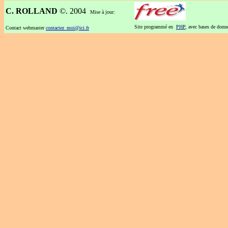
C. ROLLAND
©. 2004
Mise à jour:
Site programmé en
PHP
, avec bases de don
Contact webmaster
contactez_moi@ici.fr