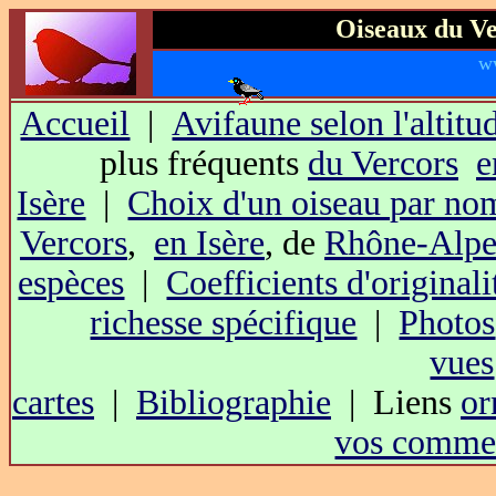
Oiseaux du Ve
w
Accueil
|
Avifaune selon l'altitu
plus fréquents
du Vercors
e
Isère
|
Choix d'un oiseau par no
Vercors
,
en Isère
, de
Rhône-Alpe
espèces
|
Coefficients d'originali
richesse spécifique
|
Photos
vues
cartes
|
Bibliographie
| Liens
or
vos commen