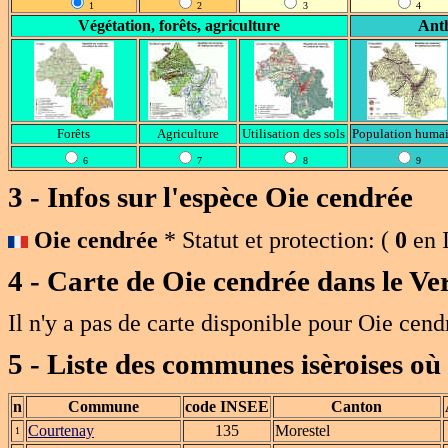
1
2
3
4
Végétation, forêts, agriculture
Anth
Forêts
Agriculture
Utilisation des sols
Population huma
6
7
8
9
3 - Infos sur l'espèce Oie cendrée
Oie cendrée
* Statut et protection:
(
0
en I
4 - Carte de
Oie cendrée
dans le Ve
Il n'y a pas de carte disponible pour Oie cend
5 - Liste des communes isèroises où
n
Commune
code INSEE
Canton
Courtenay
135
Morestel
1