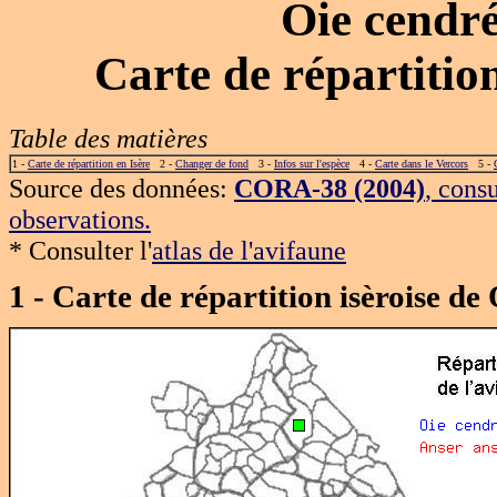
Oie cendr
Carte de répartiti
Table des matières
1 -
Carte de répartition en Isère
2 -
Changer de fond
3 -
Infos sur l'espèce
4 -
Carte dans le Vercors
5 -
Source des données:
CORA-38 (2004)
, cons
observations.
* Consulter l'
atlas de l'avifaune
1 - Carte de répartition isèroise d