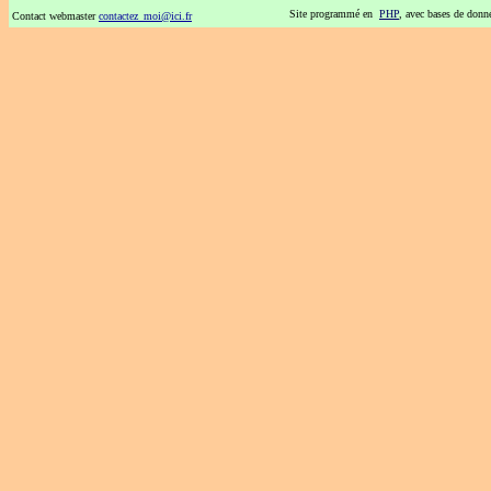
Site programmé en
PHP
, avec bases de don
Contact webmaster
contactez_moi@ici.fr