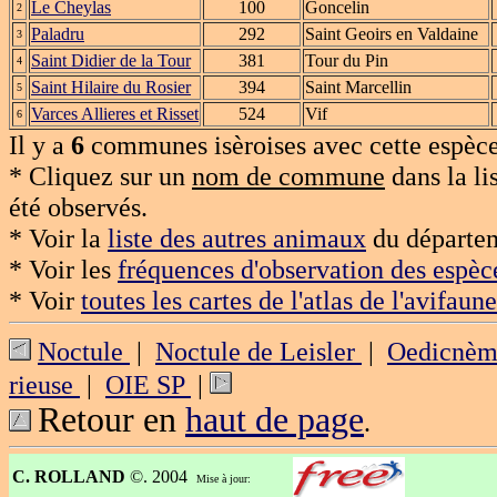
Le Cheylas
100
Goncelin
2
Paladru
292
Saint Geoirs en Valdaine
3
Saint Didier de la Tour
381
Tour du Pin
4
Saint Hilaire du Rosier
394
Saint Marcellin
5
Varces Allieres et Risset
524
Vif
6
Il y a
6
communes isèroises avec cette espèce
* Cliquez sur un
nom de commune
dans la li
été observés.
* Voir la
liste des autres animaux
du départem
* Voir les
fréquences d'observation des espèc
* Voir
toutes les cartes de l'atlas de l'avifaune
Noctule
|
Noctule de Leisler
|
Oedicnèm
rieuse
|
OIE SP
|
Retour en
haut de page
.
C. ROLLAND
©. 2004
Mise à jour: