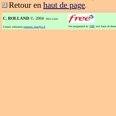
Retour en
haut de page
.
C. ROLLAND
©. 2004
Mise à jour:
Site programmé en
PHP
, avec bases de don
Contact webmaster
contactez_moi@ici.fr