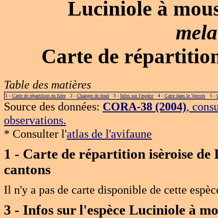
Luciniole à mou
mel
Carte de répartiti
Table des matières
1 -
Carte de répartition en Isère
2 -
Changer de fond
3 -
Infos sur l'espèce
4 -
Carte dans le Vercors
5 -
Source des données:
CORA-38 (2004)
, cons
observations.
* Consulter l'
atlas de l'avifaune
1 - Carte de répartition isèroise d
cantons
Il n'y a pas de carte disponible de cette espèc
3 - Infos sur l'espèce Luciniole à m