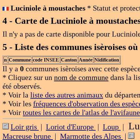
Luciniole à moustaches
* Statut et protec
4 - Carte de
Luciniole à moustache
Il n'y a pas de carte disponible pour Lucinio
5 - Liste des communes isèroises où
n
Commune
code INSEE
Canton
Année
Nidification
Il y a
0
communes isèroises avec cette espèce
* Cliquez sur un
nom de commune
dans la li
été observés.
* Voir la
liste des autres animaux
du départem
* Voir les
fréquences d'observation des espèc
* Voir
toutes les cartes de l'atlas de l'avifaune
Luc
Loir gris
|
Loriot d'Europe
|
Loup
|
Macreuse brune
|
Marmotte des Alpes
|