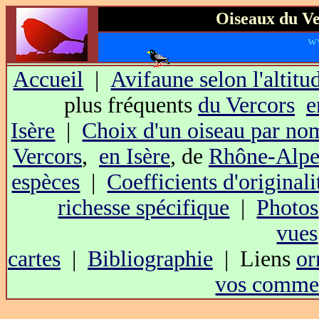
Oiseaux du Ve
w
Accueil
|
Avifaune selon l'altitu
plus fréquents
du Vercors
e
Isère
|
Choix d'un oiseau par no
Vercors
,
en Isère
, de
Rhône-Alpe
espèces
|
Coefficients d'originali
richesse spécifique
|
Photos
vues
cartes
|
Bibliographie
| Liens
or
vos commen