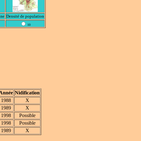
ine
Densité de population
10
Année
Nidification
1988
X
1989
X
1998
Possible
1998
Possible
1989
X