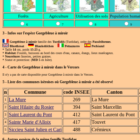
Forêts
Agriculture
Utilisation des sols
Population huma
6
7
8
9
3 - Infos sur l'espèce Gorgebleue à miroir
Gorgebleue à miroir
famille des
Turdidés
(Turdidae), ordre des
Passériformes
.
Bluethroat
Blaukehlchen
Pettazzurro
Pechiazul
* Taille
14
cm, poids
15-23
g.
*
Habitat:
Fourrés, buissons au bord des cours d'eau, canaux, étangs, lieux marécageux.
*
Nourriture:
Insectes, petites graines.
* Statut et protection:
(
M!D 5
en Isère).
4 - Carte de
Gorgebleue à miroir
dans le Vercors
Il n'y a pas de carte disponible pour Gorgebleue à miroir dans le Vercors.
5 - Liste des communes isèroises où
Gorgebleue à miroir
a été observé
n
Commune
code INSEE
Canton
La Mure
269
La Mure
1
Saint Hilaire du Rosier
394
Saint Marcellin
2
Saint Laurent du Pont
412
Saint Laurent du Pont
3
Sainte Marie d'Alloix
417
Touvet
4
Siccieu Saint Julien et Cari
488
Crémieux
5
6 - Autres espèces de la même famille
Turdidae