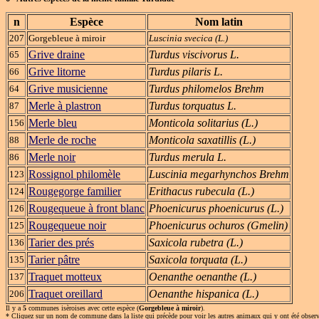
n
Espèce
Nom latin
207
Gorgebleue à miroir
Luscinia svecica (L.)
Grive draine
Turdus viscivorus L.
65
Grive litorne
Turdus pilaris L.
66
Grive musicienne
Turdus philomelos Brehm
64
Merle à plastron
Turdus torquatus L.
87
Merle bleu
Monticola solitarius (L.)
156
Merle de roche
Monticola saxatillis (L.)
88
Merle noir
Turdus merula L.
86
Rossignol philomèle
Luscinia megarhynchos Brehm
123
Rougegorge familier
Erithacus rubecula (L.)
124
Rougequeue à front blanc
Phoenicurus phoenicurus (L.)
126
Rougequeue noir
Phoenicurus ochuros (Gmelin)
125
Tarier des prés
Saxicola rubetra (L.)
136
Tarier pâtre
Saxicola torquata (L.)
135
Traquet motteux
Oenanthe oenanthe (L.)
137
Traquet oreillard
Oenanthe hispanica (L.)
206
Il y a
5
communes isèroises avec cette espèce (
Gorgebleue à miroir
).
* Cliquez sur un
nom de commune
dans la liste qui précède pour voir les autres animaux qui y ont été obser