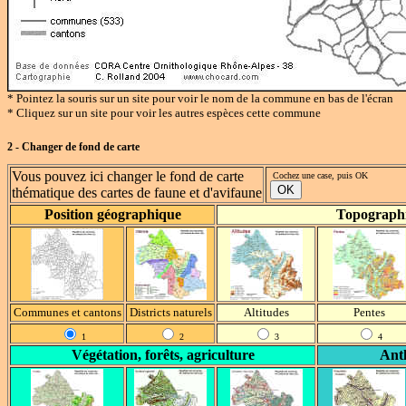
* Pointez la souris sur un site pour voir le nom de la commune en bas de l'écran
* Cliquez sur un site pour voir les autres espèces cette commune
2 - Changer de fond de carte
Vous pouvez ici changer le fond de carte
Cochez une case, puis OK
thématique des cartes de faune et d'avifaune
Position géographique
Topograph
Communes et cantons
Districts naturels
Altitudes
Pentes
1
2
3
4
Végétation, forêts, agriculture
Anth