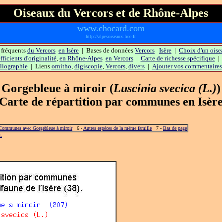
Oiseaux du Vercors et de Rhône-Alpes
www.chocard.com
http://alpesoiseaux.free.fr
 fréquents
du Vercors
en Isère
| Bases de données
Vercors
Isère
|
Choix d'un oise
ficients d'originalité
,
en Rhône-Alpes
en Vercors
|
Carte de richesse spécifique
liographie
| Liens
ornitho
,
digiscopie
,
Vercors
,
divers
|
Ajouter vos commentaires
Gorgebleue à miroir
(
Luscinia svecica (L.)
)
Carte de répartition par communes en Isèr
Communes avec Gorgebleue à miroir
6 -
Autres espèces de la même famille
7 -
Bas de page
s.