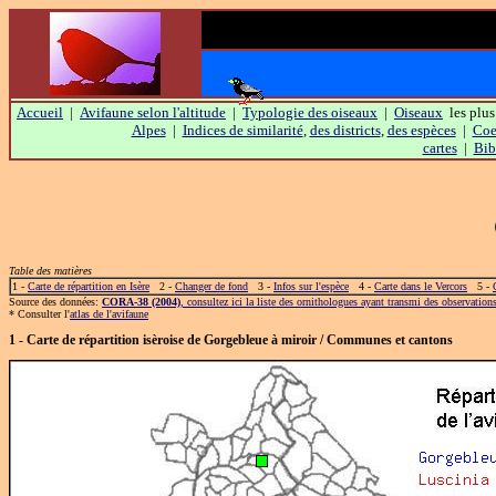
Accueil
|
Avifaune selon l'altitude
|
Typologie des oiseaux
|
Oiseaux
les plus
Alpes
|
Indices de similarité
,
des districts
,
des espèces
|
Coef
cartes
|
Bib
Table des matières
1 -
Carte de répartition en Isère
2 -
Changer de fond
3 -
Infos sur l'espèce
4 -
Carte dans le Vercors
5 -
Source des données:
CORA-38 (2004)
, consultez ici la liste des ornithologues ayant transmi des observation
* Consulter l'
atlas de l'avifaune
1 - Carte de répartition isèroise de Gorgebleue à miroir / Communes et cantons