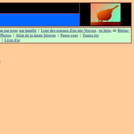
au par nom
,
par famille
|
Liste des oiseaux d'un site Vercors
,
en Isère
, de
Rhône-
|
Photos
|
Atlas de la faune Isèroise
|
Pages vues
|
Toutes les
|
Livre d'or
e