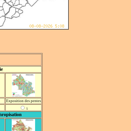
ie
Exposition des pentes
5
ropisation