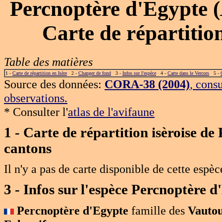
Percnoptère d'Egypte
(
Carte de répartiti
Table des matières
1 -
Carte de répartition en Isère
2 -
Changer de fond
3 -
Infos sur l'espèce
4 -
Carte dans le Vercors
5 -
Source des données:
CORA-38 (2004)
, cons
observations.
* Consulter l'
atlas de l'avifaune
1 - Carte de répartition isèroise 
cantons
Il n'y a pas de carte disponible de cette espèc
3 - Infos sur l'espèce Percnoptère 
Percnoptère d'Egypte
famille des
Vautour