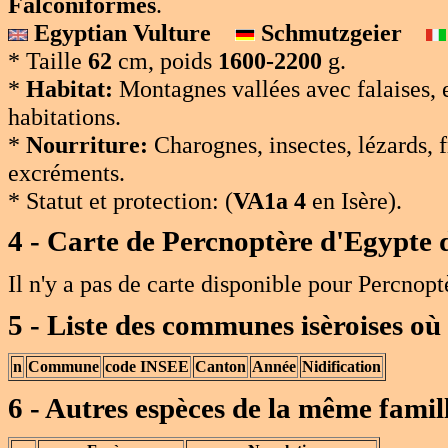
Falconiformes
.
Egyptian Vulture
Schmutzgeier
* Taille
62
cm, poids
1600-2200
g.
*
Habitat:
Montagnes vallées avec falaises, 
habitations.
*
Nourriture:
Charognes, insectes, lézards, f
excréments.
* Statut et protection:
(
VA1a 4
en Isère).
4 - Carte de
Percnoptère d'Egypte
d
Il n'y a pas de carte disponible pour Percnopt
5 - Liste des communes isèroises où
n
Commune
code INSEE
Canton
Année
Nidification
6 - Autres espèces de la même famil