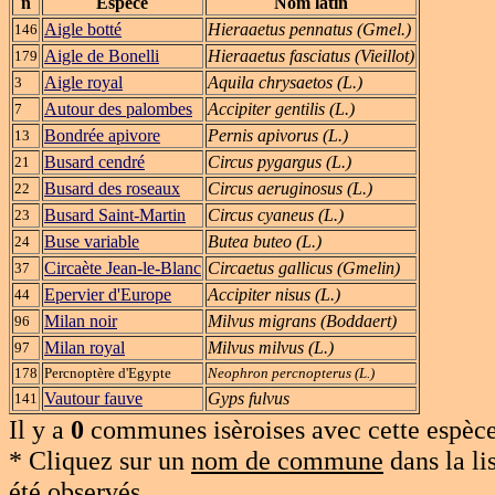
n
Espèce
Nom latin
Aigle botté
Hieraaetus pennatus (Gmel.)
146
Aigle de Bonelli
Hieraaetus fasciatus (Vieillot)
179
Aigle royal
Aquila chrysaetos (L.)
3
Autour des palombes
Accipiter gentilis (L.)
7
Bondrée apivore
Pernis apivorus (L.)
13
Busard cendré
Circus pygargus (L.)
21
Busard des roseaux
Circus aeruginosus (L.)
22
Busard Saint-Martin
Circus cyaneus (L.)
23
Buse variable
Butea buteo (L.)
24
Circaète Jean-le-Blanc
Circaetus gallicus (Gmelin)
37
Epervier d'Europe
Accipiter nisus (L.)
44
Milan noir
Milvus migrans (Boddaert)
96
Milan royal
Milvus milvus (L.)
97
178
Percnoptère d'Egypte
Neophron percnopterus (L.)
Vautour fauve
Gyps fulvus
141
Il y a
0
communes isèroises avec cette espèce
* Cliquez sur un
nom de commune
dans la li
été observés.