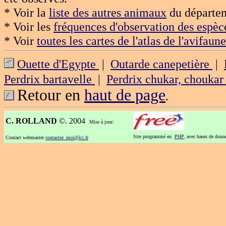
* Voir la
liste des autres animaux
du départem
* Voir les
fréquences d'observation des espèc
* Voir
toutes les cartes de l'atlas de l'avifaune
Ouette d'Egypte
|
Outarde canepetière
|
Perdrix bartavelle
|
Perdrix chukar, chouka
Retour en
haut de page
.
C. ROLLAND
©. 2004
Mise à jour:
Site programmé en
PHP
, avec bases de don
Contact webmaster
contactez_moi@ici.fr