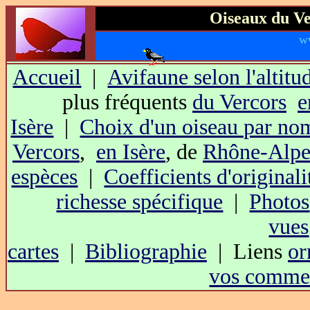
Oiseaux du Ve
w
Accueil
|
Avifaune selon l'altitu
plus fréquents
du Vercors
e
Isère
|
Choix d'un oiseau par no
Vercors
,
en Isère
, de
Rhône-Alpe
espèces
|
Coefficients d'originali
richesse spécifique
|
Photos
vues
cartes
|
Bibliographie
| Liens
or
vos commen