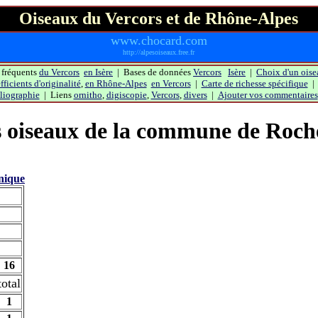
Oiseaux du Vercors et de Rhône-Alpes
www.chocard.com
http://alpesoiseaux.free.fr
 fréquents
du Vercors
en Isère
| Bases de données
Vercors
Isère
|
Choix d'un oise
ficients d'originalité
,
en Rhône-Alpes
en Vercors
|
Carte de richesse spécifique
liographie
| Liens
ornitho
,
digiscopie
,
Vercors
,
divers
|
Ajouter vos commentaires
s oiseaux de la commune de
Roch
unique
16
total
1