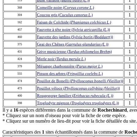
1
Buse variable (
Butea buteo (L.))
115
1
Corneille noire (
Corvus corone L.)
368
1
Coucou gris (
Cuculus canorus L.)
304
1
Faisan de Colchide (
Phanianus colchicus L.)
162
1
Fauvette à tête noire (
Sylvia atricapilla (L.))
457
1
Fauvette des jardins (
Sylvia borin (Boddaert))
460
1
Geai des Chênes (
Garrulus glandarius (L.))
375
1
Grive musicienne (
Turdus philomelos Brehm)
431
1
Merle noir (
Turdus merula L.)
424
1
Mésange charbonnière (
Parus major L.)
379
1
Pinson des arbres (
Fringillia coelebs L.)
555
1
Pouillot de Bonelli (
Phylloscopus bonelli (Vieillot))
474
1
Pouillot véloce (
Phylloscopus collybita (Vieillot))
473
1
Rougegorge familier (
Erithacus rubecula (L.))
400
1
Troglodyte mignon (
Troglodytes troglodytes (L.))
398
Il y a
16
espèces différentes dans la commune de
Rochechinard
, av
* Cliquez sur un nom d'oiseau pour voir la fiche de cette espèce.
* Cliquez sur un numéro de lieu-dit pour voir la fiche détaillée du site.
Caractéristiques des
1
sites échantillonnés dans la commune de
Roche