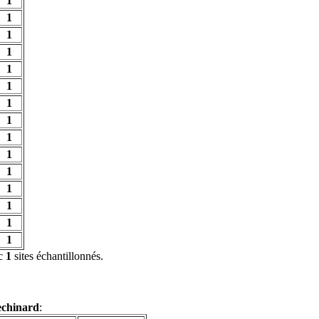
1
1
1
1
1
1
1
1
1
1
1
1
1
1
1
ec
1
sites échantillonnés.
chinard
: