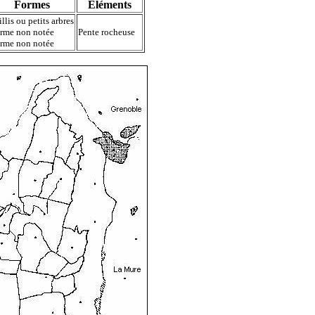
Formes
Eléments
illis ou petits arbres
rme non notée
Pente rocheuse
rme non notée