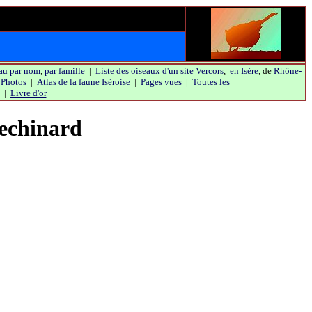
au par nom
,
par famille
|
Liste des oiseaux d'un site Vercors
,
en Isère
, de
Rhône-
|
Photos
|
Atlas de la faune Isèroise
|
Pages vues
|
Toutes les
|
Livre d'or
echinard