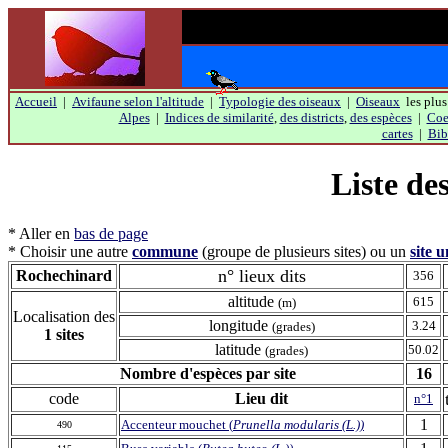
Accueil
|
Avifaune selon l'altitude
|
Typologie des oiseaux
|
Oiseaux
les plus
Alpes
|
Indices de similarité
,
des districts
,
des espèces
|
Coef
cartes
|
Bib
Liste de
* Aller en
bas de page
* Choisir une autre
commune
(groupe de plusieurs sites) ou un
site 
n° lieux dits
Rochechinard
356
altitude
615
(m)
Localisation des
longitude
3.24
(grades)
1
sites
latitude
50.02
(grades)
Nombre d'espèces par site
16
code
Lieu dit
n°1
1
Accenteur mouchet (
Prunella modularis (L.))
490