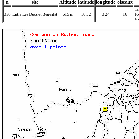
n
site
Altitude
latitude
longitude
oiseaux
Ta
356
Entre Les Ducs et Bégealat
615 m
50.02
3.24
16
Fo
Fo