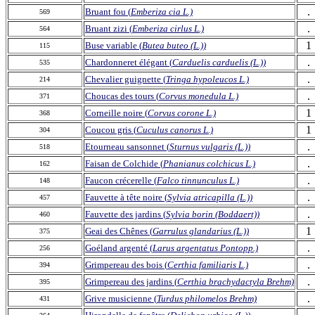
.
Bruant fou (
Emberiza cia L.)
569
.
Bruant zizi (
Emberiza cirlus L.)
564
1
Buse variable (
Butea buteo (L.))
115
.
Chardonneret élégant (
Carduelis carduelis (L.))
535
.
Chevalier guignette (
Tringa hypoleucos L.)
214
.
Choucas des tours (
Corvus monedula L.)
371
1
Corneille noire (
Corvus corone L.)
368
1
Coucou gris (
Cuculus canorus L.)
304
.
Etourneau sansonnet (
Sturnus vulgaris (L.))
518
.
Faisan de Colchide (
Phanianus colchicus L.)
162
.
Faucon crécerelle (
Falco tinnunculus L.)
148
.
Fauvette à tête noire (
Sylvia atricapilla (L.))
457
.
Fauvette des jardins (
Sylvia borin (Boddaert))
460
1
Geai des Chênes (
Garrulus glandarius (L.))
375
.
Goéland argenté (
Larus argentatus Pontopp.)
256
.
Grimpereau des bois (
Certhia familiaris L.)
394
.
Grimpereau des jardins (
Certhia brachydactyla Brehm)
395
.
Grive musicienne (
Turdus philomelos Brehm)
431