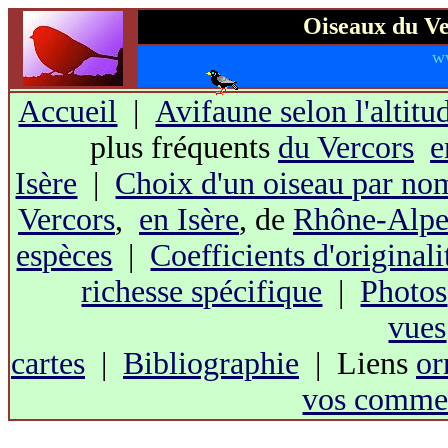
Oiseaux du Ve
w
Accueil
|
Avifaune selon l'altitu
plus fréquents
du Vercors
e
Isère
|
Choix d'un oiseau par no
Vercors
,
en Isère
, de
Rhône-Alpe
espèces
|
Coefficients d'originali
richesse spécifique
|
Photos
vues
cartes
|
Bibliographie
| Liens
or
vos commen