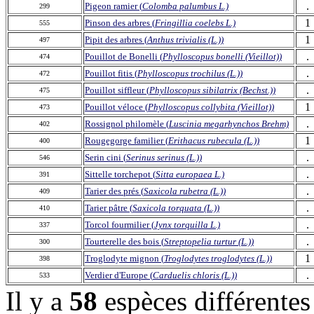
.
Pigeon ramier (
Colomba palumbus L.)
299
1
Pinson des arbres (
Fringillia coelebs L.)
555
1
Pipit des arbres (
Anthus trivialis (L.))
497
.
Pouillot de Bonelli (
Phylloscopus bonelli (Vieillot))
474
.
Pouillot fitis (
Phylloscopus trochilus (L.))
472
.
Pouillot siffleur (
Phylloscopus sibilatrix (Bechst.))
475
1
Pouillot véloce (
Phylloscopus collybita (Vieillot))
473
.
Rossignol philomèle (
Luscinia megarhynchos Brehm)
402
1
Rougegorge familier (
Erithacus rubecula (L.))
400
.
Serin cini (
Serinus serinus (L.))
546
.
Sittelle torchepot (
Sitta europaea L.)
391
.
Tarier des prés (
Saxicola rubetra (L.))
409
.
Tarier pâtre (
Saxicola torquata (L.))
410
.
Torcol fourmilier (
Jynx torquilla L.)
337
.
Tourterelle des bois (
Streptopelia turtur (L.))
300
1
Troglodyte mignon (
Troglodytes troglodytes (L.))
398
.
Verdier d'Europe (
Carduelis chloris (L.))
533
Il y a
58
espèces différente