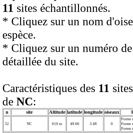
11
sites échantillonnés.
* Cliquez sur un nom d'oisea
espèce.
* Cliquez sur un numéro de l
détaillée du site.
Caractéristiques des
11
site
de
NC
:
n
site
Altitude
latitude
longitude
oiseaux
Forme 
32
NC
610 m
49.66
3.48
0
Forme 
Forme 