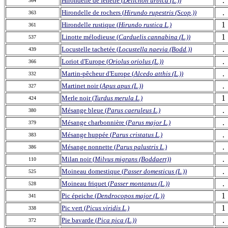
.
Hirondelle de fenêtre (
Delichon urbica (L.))
364
.
Hirondelle de rochers (
Hirundo rupestris (Scop.))
363
1
Hirondelle rustique (
Hirundo rustica L.)
361
1
Linotte mélodieuse (
Carduelis cannabina (L.))
537
.
Locustelle tachetée (
Locustella naevia (Bodd.))
439
.
Loriot d'Europe (
Oriolus oriolus (L.))
366
.
Martin-pêcheur d'Europe (
Alcedo atthis (L.))
332
.
Martinet noir (
Apus apus (L.))
327
1
Merle noir (
Turdus merula L.)
424
.
Mésange bleue (
Parus caeruleus L.)
380
.
Mésange charbonnière (
Parus major L.)
379
.
Mésange huppée (
Parus cristatus L.)
383
.
Mésange nonnette (
Parus palustris L.)
386
.
Milan noir (
Milvus migrans (Boddaert))
110
.
Moineau domestique (
Passer domesticus (L.))
525
.
Moineau friquet (
Passer montanus (L.))
528
1
Pic épeiche (
Dendrocopos major (L.))
341
1
Pic vert (
Picus viridis L.)
338
.
Pie bavarde (
Pica pica (L.))
372