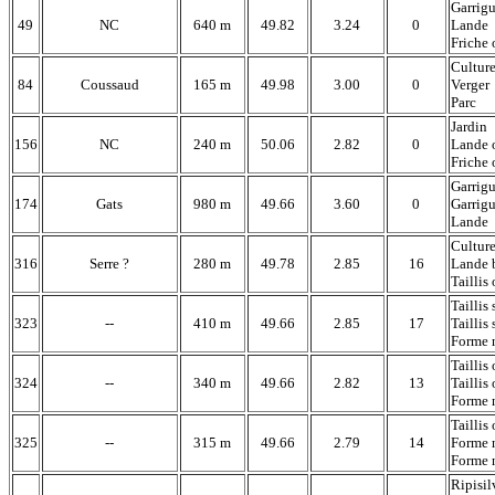
Garrigu
49
NC
640 m
49.82
3.24
0
Lande
Friche 
Cultur
84
Coussaud
165 m
49.98
3.00
0
Verger
Parc
Jardin
156
NC
240 m
50.06
2.82
0
Lande 
Friche 
Garrig
174
Gats
980 m
49.66
3.60
0
Garrigu
Lande
Cultur
316
Serre ?
280 m
49.78
2.85
16
Lande 
Taillis 
Taillis 
323
--
410 m
49.66
2.85
17
Taillis 
Forme 
Taillis 
324
--
340 m
49.66
2.82
13
Taillis 
Forme 
Taillis 
325
--
315 m
49.66
2.79
14
Forme 
Forme 
Ripisil