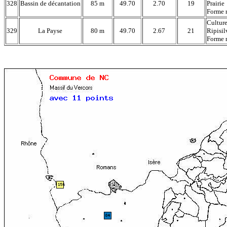
328
Bassin de décantation
85 m
49.70
2.70
19
Prairie
Forme 
Cultur
329
La Payse
80 m
49.70
2.67
21
Ripisil
Forme 