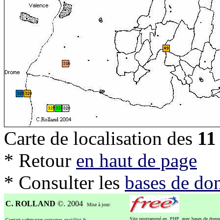
Carte de localisation des
11
* Retour
en haut de page
* Consulter les
bases de do
C. ROLLAND
©. 2004
Mise à jour:
Site programmé en
PHP
, avec bases de don
Contact webmaster
contactez_moi@ici.fr