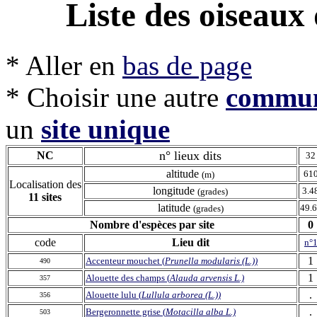
Liste des oiseau
* Aller en
bas de page
* Choisir une autre
commu
un
site unique
n° lieux dits
NC
32
altitude
61
(m)
Localisation des
longitude
3.4
(grades)
11
sites
latitude
49.
(grades)
Nombre d'espèces par site
0
code
Lieu dit
n°
1
Accenteur mouchet (
Prunella modularis (L.))
490
1
Alouette des champs (
Alauda arvensis L.)
357
.
Alouette lulu (
Lullula arborea (L.))
356
.
Bergeronnette grise (
Motacilla alba L.)
503