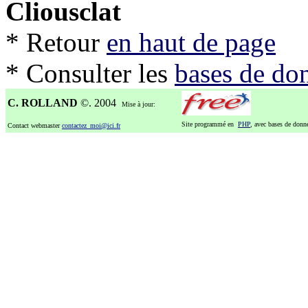
Cliousclat
* Retour
en haut de page
* Consulter les
bases de do
C. ROLLAND
©. 2004
Mise à jour:
Site programmé en
PHP
, avec bases de don
Contact webmaster
contactez_moi@ici.fr