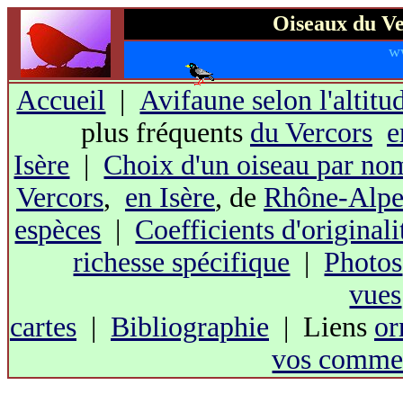
Oiseaux du Ve
w
Accueil
|
Avifaune selon l'altitu
plus fréquents
du Vercors
e
Isère
|
Choix d'un oiseau par no
Vercors
,
en Isère
, de
Rhône-Alpe
espèces
|
Coefficients d'originali
richesse spécifique
|
Photos
vues
cartes
|
Bibliographie
| Liens
or
vos commen