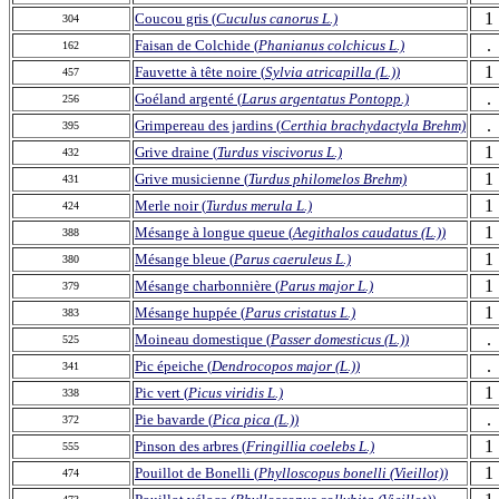
1
Coucou gris (
Cuculus canorus L.)
304
.
Faisan de Colchide (
Phanianus colchicus L.)
162
1
Fauvette à tête noire (
Sylvia atricapilla (L.))
457
.
Goéland argenté (
Larus argentatus Pontopp.)
256
.
Grimpereau des jardins (
Certhia brachydactyla Brehm)
395
1
Grive draine (
Turdus viscivorus L.)
432
1
Grive musicienne (
Turdus philomelos Brehm)
431
1
Merle noir (
Turdus merula L.)
424
1
Mésange à longue queue (
Aegithalos caudatus (L.))
388
1
Mésange bleue (
Parus caeruleus L.)
380
1
Mésange charbonnière (
Parus major L.)
379
1
Mésange huppée (
Parus cristatus L.)
383
.
Moineau domestique (
Passer domesticus (L.))
525
.
Pic épeiche (
Dendrocopos major (L.))
341
1
Pic vert (
Picus viridis L.)
338
.
Pie bavarde (
Pica pica (L.))
372
1
Pinson des arbres (
Fringillia coelebs L.)
555
1
Pouillot de Bonelli (
Phylloscopus bonelli (Vieillot))
474