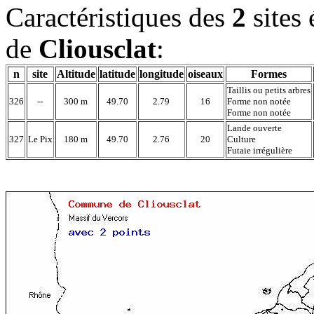
Caractéristiques des
2
sites
de
Cliousclat
:
n
site
Altitude
latitude
longitude
oiseaux
Formes
Taillis ou petits arbres
326
--
300 m
49.70
2.79
16
Forme non notée
Forme non notée
Lande ouverte
327
Le Pix
180 m
49.70
2.76
20
Culture
Futaie irrégulière