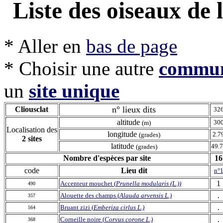
Liste des oiseaux d
* Aller en
bas de page
* Choisir une autre
commu
un
site unique
n° lieux dits
Cliousclat
32
altitude
30
(m)
Localisation des
longitude
2.7
(grades)
2
sites
latitude
49.
(grades)
Nombre d'espèces par site
16
code
Lieu dit
n°
1
Accenteur mouchet (
Prunella modularis (L.))
490
.
Alouette des champs (
Alauda arvensis L.)
357
.
Bruant zizi (
Emberiza cirlus L.)
564
.
Corneille noire (
Corvus corone L.)
368