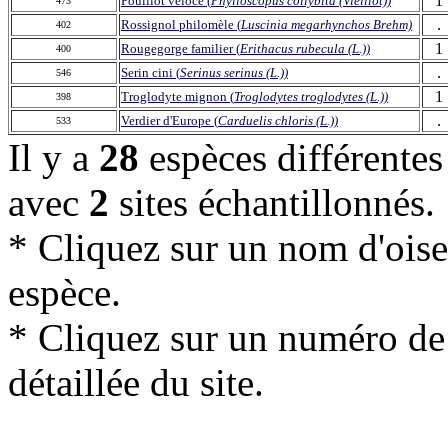
1
Pouillot véloce (
Phylloscopus collybita (Vieillot))
473
.
Rossignol philomèle (
Luscinia megarhynchos Brehm)
402
1
Rougegorge familier (
Erithacus rubecula (L.))
400
.
Serin cini (
Serinus serinus (L.))
546
1
Troglodyte mignon (
Troglodytes troglodytes (L.))
398
.
Verdier d'Europe (
Carduelis chloris (L.))
533
Il y a
28
espèces différente
avec
2
sites échantillonnés.
* Cliquez sur un nom d'oisea
espèce.
* Cliquez sur un numéro de l
détaillée du site.