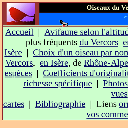
Oiseaux du Ve
w
Accueil
|
Avifaune selon l'altitu
plus fréquents
du Vercors
e
Isère
|
Choix d'un oiseau par no
Vercors
,
en Isère
, de
Rhône-Alpe
espèces
|
Coefficients d'originali
richesse spécifique
|
Photos
vues
cartes
|
Bibliographie
| Liens
or
vos commen