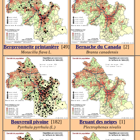
Bergeronnette printanière
[49]
Bernache du Canada
[2]
Motacilla flava L.
Branta canadensis
Bouvreuil pivoine
[182]
Bruant des neiges
[1]
Pyrrhula pyrrhula (L.)
Plectrophenax nivalis