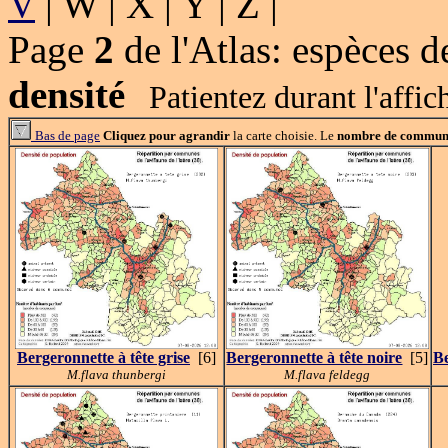
V
| W | X | Y | Z |
Page
2
de l'Atlas: espèces 
densité
Patientez durant l'affich
Bas de page
Cliquez pour agrandir
la carte choisie. Le
nombre de commun
Bergeronnette à tête grise
[6]
Bergeronnette à tête noire
[5]
Be
M.flava thunbergi
M.flava feldegg