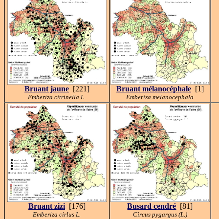
Bruant jaune
[221]
Bruant mélanocéphale
[1]
Emberiza citrinella L.
Emberiza melanocephala
Bruant zizi
[176]
Busard cendré
[81]
Emberiza cirlus L.
Circus pygargus (L.)