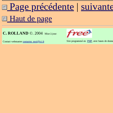
Page précédente
|
suivant
Haut de page
C. ROLLAND
©. 2004
Mise à jour:
Site programmé en
PHP
, avec bases de don
Contact webmaster
contactez_moi@ici.fr