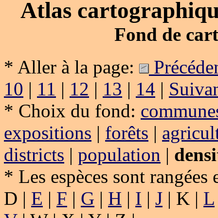
Atlas cartographique
Fond de cart
* Aller à la page:
Précéde
10
|
11
|
12
|
13
|
14
|
Suiva
* Choix du fond:
communes
expositions
|
forêts
|
agricul
districts
|
population
|
densi
* Les espèces sont rangées 
D |
E
|
F
|
G
|
H
|
I
|
J
| K |
L