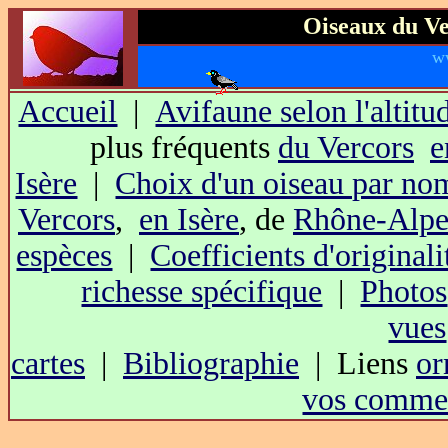
Oiseaux du Ve
w
Accueil
|
Avifaune selon l'altitu
plus fréquents
du Vercors
e
Isère
|
Choix d'un oiseau par no
Vercors
,
en Isère
, de
Rhône-Alpe
espèces
|
Coefficients d'originali
richesse spécifique
|
Photos
vues
cartes
|
Bibliographie
| Liens
or
vos commen