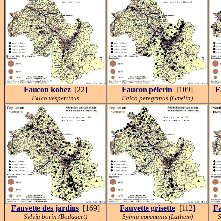
Faucon kobez
[22]
Faucon pèlerin
[109]
F
Falco vespertinus
Falco peregrinus (Gmelin)
Fauvette des jardins
[169]
Fauvette grisette
[112]
Fa
Sylvia borin (Boddaert)
Sylvia communis (Latham)
S