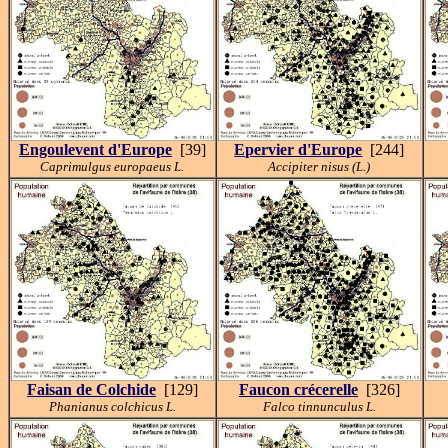
Engoulevent d'Europe
[39]
Epervier d'Europe
[244]
Caprimulgus europaeus L.
Accipiter nisus (L.)
Faisan de Colchide
[129]
Faucon crécerelle
[326]
Phanianus colchicus L.
Falco tinnunculus L.