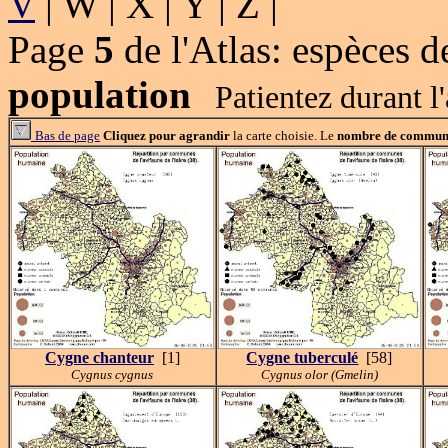
V
| W | X | Y | Z |
Page
5
de l'Atlas: espèces 
population
Patientez durant l'a
Bas de page
Cliquez pour agrandir
la carte choisie. Le
nombre de commun
Cygne chanteur
[1]
Cygne tuberculé
[58]
Cygnus cygnus
Cygnus olor (Gmelin)