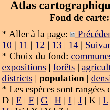
Atlas cartographique
Fond de carte:
* Aller à la page:
Précéde
10
|
11
|
12
|
13
|
14
|
Suiva
* Choix du fond:
communes
expositions
|
forêts
|
agricul
districts
|
population
|
dens
* Les espèces sont rangées 
D |
E
|
F
|
G
|
H
|
I
|
J
| K |
L