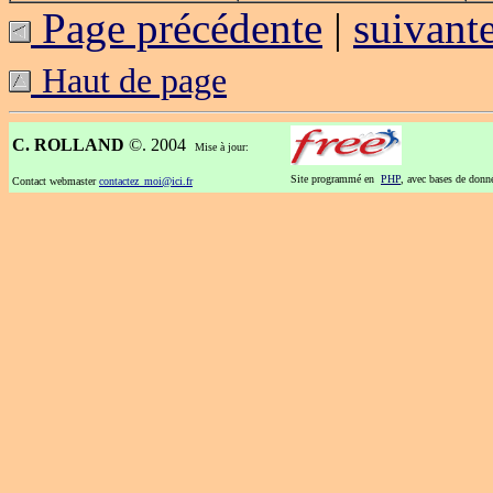
Page précédente
|
suivant
Haut de page
C. ROLLAND
©. 2004
Mise à jour:
Site programmé en
PHP
, avec bases de don
Contact webmaster
contactez_moi@ici.fr