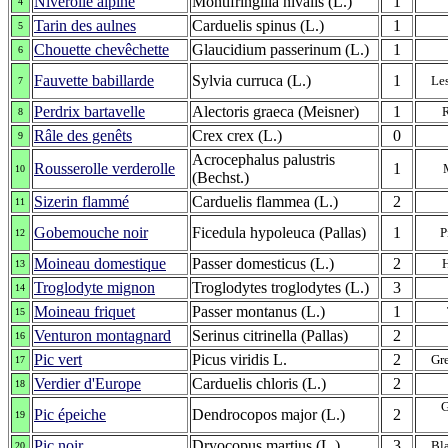
Niverolle alpine
Montifringilla nivalis (L.)
1
4
Tarin des aulnes
Carduelis spinus (L.)
1
5
Chouette chevêchette
Glaucidium passerinum (L.)
1
6
Fauvette babillarde
Sylvia curruca (L.)
1
Le
7
Perdrix bartavelle
Alectoris graeca (Meisner)
1
R
8
Râle des genêts
Crex crex (L.)
0
9
Acrocephalus palustris
Rousserolle verderolle
1
10
(Bechst.)
Sizerin flammé
Carduelis flammea (L.)
2
11
Gobemouche noir
Ficedula hypoleuca (Pallas)
1
P
12
Moineau domestique
Passer domesticus (L.)
2
13
Troglodyte mignon
Troglodytes troglodytes (L.)
3
14
Moineau friquet
Passer montanus (L.)
1
15
Venturon montagnard
Serinus citrinella (Pallas)
2
16
Pic vert
Picus viridis L.
2
Gr
17
Verdier d'Europe
Carduelis chloris (L.)
2
18
G
Pic épeiche
Dendrocopos major (L.)
2
19
Pic noir
Dryocopus martius (L.)
3
Bl
20