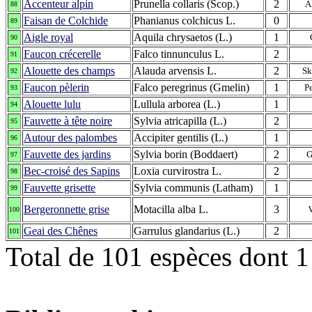
Accenteur alpin
Prunella collaris (Scop.)
2
A
88
Faisan de Colchide
Phanianus colchicus L.
0
89
Aigle royal
Aquila chrysaetos (L.)
1
90
Faucon crécerelle
Falco tinnunculus L.
2
91
Alouette des champs
Alauda arvensis L.
2
Sk
92
Faucon pèlerin
Falco peregrinus (Gmelin)
1
P
93
Alouette lulu
Lullula arborea (L.)
1
94
Fauvette à tête noire
Sylvia atricapilla (L.)
2
95
Autour des palombes
Accipiter gentilis (L.)
1
96
Fauvette des jardins
Sylvia borin (Boddaert)
2
G
97
Bec-croisé des Sapins
Loxia curvirostra L.
2
98
Fauvette grisette
Sylvia communis (Latham)
1
99
Bergeronnette grise
Motacilla alba L.
3
100
Geai des Chênes
Garrulus glandarius (L.)
2
101
Total de 101 espèces dont 1