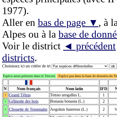
1977).
Aller en
bas de page ▼
, à l
Alpes ou à la
base de donné
Voir le district
◄ précédent
districts
.
Choisissez ici un critère de tri
Espèce aussi présente dans le Vercors
Espèce pas dans la base de données du V
N
Nom français
Nom latin
IFD
Grand Tétras
Tetrao urogallus L.
1
1
Gélinotte des bois
Bonasia bonasia (L.)
2
2
Chouette de Tengmalm
Aegoluis funereus (L.)
2
T
3