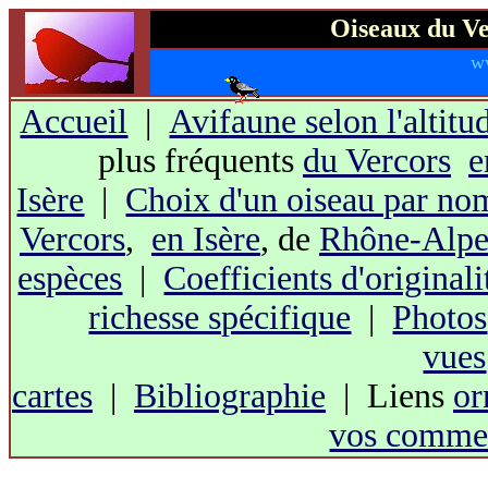
Oiseaux du Ve
w
Accueil
|
Avifaune selon l'altitu
plus fréquents
du Vercors
e
Isère
|
Choix d'un oiseau par no
Vercors
,
en Isère
, de
Rhône-Alpe
espèces
|
Coefficients d'originali
richesse spécifique
|
Photos
vues
cartes
|
Bibliographie
| Liens
or
vos commen