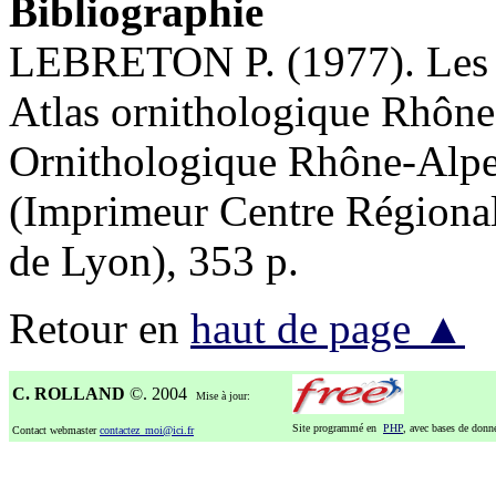
Bibliographie
LEBRETON P. (1977). Les o
Atlas ornithologique Rhône
Ornithologique Rhône-Alpe
(Imprimeur Centre Régiona
de Lyon), 353 p.
Retour en
haut de page ▲
C. ROLLAND
©. 2004
Mise à jour:
Site programmé en
PHP
, avec bases de don
Contact webmaster
contactez_moi@ici.fr