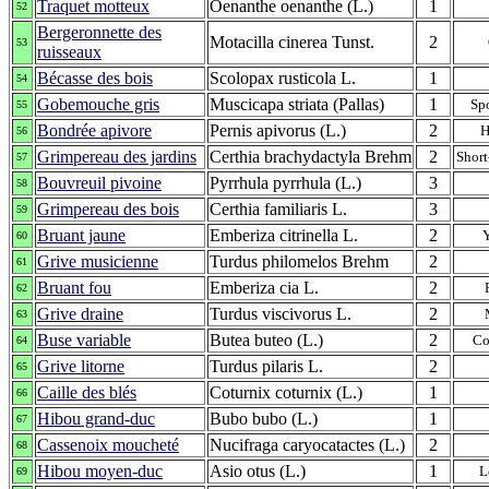
Traquet motteux
Oenanthe oenanthe (L.)
1
52
Bergeronnette des
Motacilla cinerea Tunst.
2
53
ruisseaux
Bécasse des bois
Scolopax rusticola L.
1
54
Gobemouche gris
Muscicapa striata (Pallas)
1
Sp
55
Bondrée apivore
Pernis apivorus (L.)
2
H
56
Grimpereau des jardins
Certhia brachydactyla Brehm
2
Short
57
Bouvreuil pivoine
Pyrrhula pyrrhula (L.)
3
58
Grimpereau des bois
Certhia familiaris L.
3
59
Bruant jaune
Emberiza citrinella L.
2
60
Grive musicienne
Turdus philomelos Brehm
2
61
Bruant fou
Emberiza cia L.
2
62
Grive draine
Turdus viscivorus L.
2
63
Buse variable
Butea buteo (L.)
2
Co
64
Grive litorne
Turdus pilaris L.
2
65
Caille des blés
Coturnix coturnix (L.)
1
66
Hibou grand-duc
Bubo bubo (L.)
1
67
Cassenoix moucheté
Nucifraga caryocatactes (L.)
2
68
Hibou moyen-duc
Asio otus (L.)
1
L
69