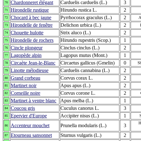
Chardonneret élégant
Carduelis carduelis (L.)
3
70
Hirondelle rustique
Hirundo rustica L.
2
71
Chocard à bec jaune
Pyrrhocorax graculus (L.)
2
A
72
Hirondelle de fenêtre
Delichon urbica (L.)
2
73
Chouette hulotte
Strix aluco (L.)
2
74
Hirondelle de rochers
Hirundo rupestris (Scop.)
1
75
Cincle plongeur
Cinclus cinclus (L.)
2
76
Lagopède alpin
Lagopus mutus (Mont.)
1
77
Circaète Jean-le-Blanc
Circaetus gallicus (Gmelin)
0
S
78
Linotte mélodieuse
Carduelis cannabina (L.)
2
79
Grand corbeau
Corvus corax L.
2
80
Martinet noir
Apus apus (L.)
2
81
Corneille noire
Corvus corone L.
2
82
Martinet à ventre blanc
Apus melba (L.)
1
83
Coucou gris
Cuculus canorus L.
3
84
Epervier d'Europe
Accipiter nisus (L.)
1
85
H
Accenteur mouchet
Prunella modularis (L.)
3
86
Etourneau sansonnet
Sturnus vulgaris (L.)
2
87