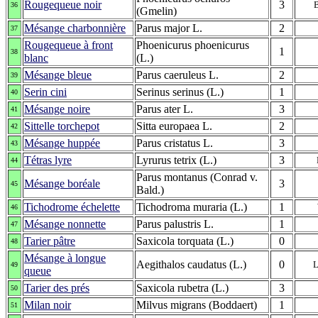
Rougequeue noir
3
36
(Gmelin)
Mésange charbonnière
Parus major L.
2
37
Rougequeue à front
Phoenicurus phoenicurus
1
38
blanc
(L.)
Mésange bleue
Parus caeruleus L.
2
39
Serin cini
Serinus serinus (L.)
1
40
Mésange noire
Parus ater L.
3
41
Sittelle torchepot
Sitta europaea L.
2
42
Mésange huppée
Parus cristatus L.
3
43
Tétras lyre
Lyrurus tetrix (L.)
3
44
Parus montanus (Conrad v.
Mésange boréale
3
45
Bald.)
Tichodrome échelette
Tichodroma muraria (L.)
1
46
Mésange nonnette
Parus palustris L.
1
47
Tarier pâtre
Saxicola torquata (L.)
0
48
Mésange à longue
Aegithalos caudatus (L.)
0
L
49
queue
Tarier des prés
Saxicola rubetra (L.)
3
50
Milan noir
Milvus migrans (Boddaert)
1
51