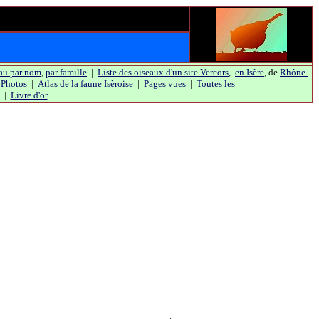
au par nom
,
par famille
|
Liste des oiseaux d'un site Vercors
,
en Isère
, de
Rhône-
|
Photos
|
Atlas de la faune Isèroise
|
Pages vues
|
Toutes les
|
Livre d'or