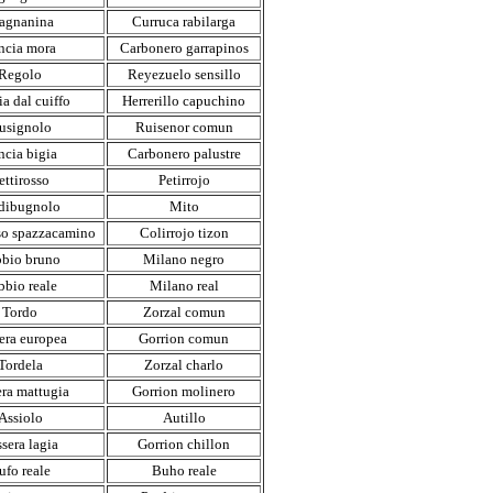
agnanina
Curruca rabilarga
ncia mora
Carbonero garrapinos
Regolo
Reyezuelo sensillo
a dal cuiffo
Herrerillo capuchino
usignolo
Ruisenor comun
ncia bigia
Carbonero palustre
ettirosso
Petirrojo
dibugnolo
Mito
so spazzacamino
Colirrojo tizon
bio bruno
Milano negro
bbio reale
Milano real
Tordo
Zorzal comun
era europea
Gorrion comun
Tordela
Zorzal charlo
era mattugia
Gorrion molinero
Assiolo
Autillo
sera lagia
Gorrion chillon
ufo reale
Buho reale