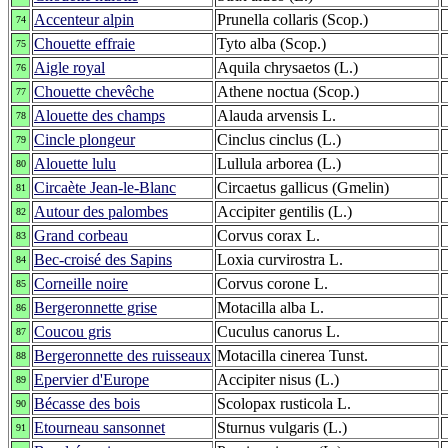
Accenteur alpin
Prunella collaris (Scop.)
74
Chouette effraie
Tyto alba (Scop.)
75
Aigle royal
Aquila chrysaetos (L.)
76
Chouette chevêche
Athene noctua (Scop.)
77
Alouette des champs
Alauda arvensis L.
78
Cincle plongeur
Cinclus cinclus (L.)
79
Alouette lulu
Lullula arborea (L.)
80
Circaète Jean-le-Blanc
Circaetus gallicus (Gmelin)
81
Autour des palombes
Accipiter gentilis (L.)
82
Grand corbeau
Corvus corax L.
83
Bec-croisé des Sapins
Loxia curvirostra L.
84
Corneille noire
Corvus corone L.
85
Bergeronnette grise
Motacilla alba L.
86
Coucou gris
Cuculus canorus L.
87
Bergeronnette des ruisseaux
Motacilla cinerea Tunst.
88
Epervier d'Europe
Accipiter nisus (L.)
89
Bécasse des bois
Scolopax rusticola L.
90
Etourneau sansonnet
Sturnus vulgaris (L.)
91