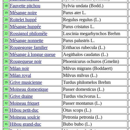
Fauvette pitchou
Sylvia undata (Bodd.)
18
Mésange noire
Parus ater L.
19
Roitelet huppé
Regulus regulus (L.)
20
Mésange huppée
Parus cristatus L.
21
Rossignol philomèle
Luscinia megarhynchos Brehm
22
Mésange nonnette
Parus palustris L.
23
Rougegorge familier
Erithacus rubecula (L.)
24
Mésange à longue queue
Aegithalos caudatus (L.)
25
Rougequeue noir
Phoenicurus ochuros (Gmelin)
26
Milan noir
Milvus migrans (Boddaert)
27
Milan royal
Milvus milvus (L.)
28
Grive musicienne
Turdus philomelos Brehm
29
Moineau domestique
Passer domesticus (L.)
30
Grive draine
Turdus viscivorus L.
31
Moineau friquet
Passer montanus (L.)
32
Hibou petit-duc
Otus scops (L.)
33
Moineau soulcie
Petronia petronia (L.)
34
Hibou grand-duc
Bubo bubo (L.)
35