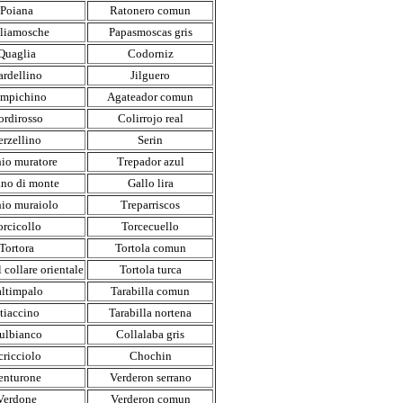
Poiana
Ratonero comun
liamosche
Papasmoscas gris
Quaglia
Codorniz
ardellino
Jilguero
mpichino
Agateador comun
ordirosso
Colirrojo real
erzellino
Serin
hio muratore
Trepador azul
ano di monte
Gallo lira
hio muraiolo
Treparriscos
orcicollo
Torcecuello
Tortora
Tortola comun
 collare orientale
Tortola turca
altimpalo
Tarabilla comun
tiaccino
Tarabilla nortena
ulbianco
Collalaba gris
cricciolo
Chochin
enturone
Verderon serrano
Verdone
Verderon comun