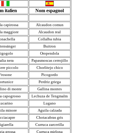
m italien
Nom espagnol
la capirossa
Alcaudon comun
la maggiore
Alcaudon real
nachella
Collalba rubia
stensänger
Buitron
igogolo
Oropendola
alia nera
Papasmoscas cerrojillo
iere piccolo
Chorlitejo chico
Frosone
Picogordo
ortunice
Perdriz griega
lino di monte
Gallina montes
ta capogrosso
Lechuza de Tengmalm
ucarino
Lugano
ila minore
Aguila calzada
cciacapre
Chotacabras gris
igiarella
Curruca zarcerilla
gia grossa
Curruca mirlona