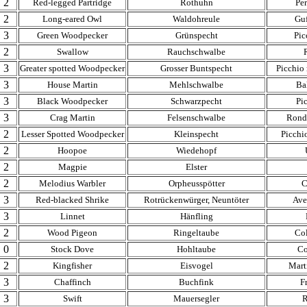
2
Red-legged Partridge
Rothuhn
Per
2
Long-eared Owl
Waldohreule
Gu
3
Green Woodpecker
Grünspecht
Pic
2
Swallow
Rauchschwalbe
3
Greater spotted Woodpecker
Grosser Buntspecht
Picchio
3
House Martin
Mehlschwalbe
Ba
3
Black Woodpecker
Schwarzpecht
Pi
3
Crag Martin
Felsenschwalbe
Rond
2
Lesser Spotted Woodpecker
Kleinspecht
Picchi
2
Hoopoe
Wiedehopf
2
Magpie
Elster
2
Melodius Warbler
Orpheusspötter
C
3
Red-blacked Shrike
Rotrückenwürger, Neuntöter
Ave
3
Linnet
Hänfling
2
Wood Pigeon
Ringeltaube
Co
0
Stock Dove
Hohltaube
Co
2
Kingfisher
Eisvogel
Mart
3
Chaffinch
Buchfink
F
3
Swift
Mauersegler