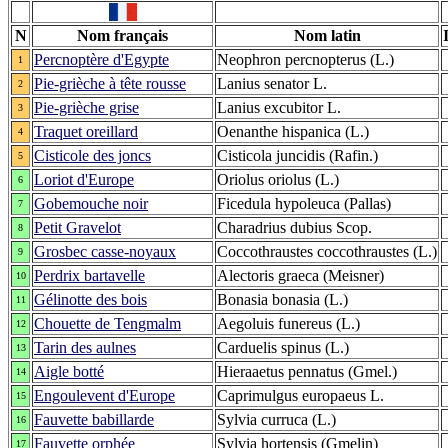
N
Nom français
Nom latin
Percnoptère d'Egypte
Neophron percnopterus (L.)
1
Pie-grièche à tête rousse
Lanius senator L.
2
Pie-grièche grise
Lanius excubitor L.
3
Traquet oreillard
Oenanthe hispanica (L.)
4
Cisticole des joncs
Cisticola juncidis (Rafin.)
5
Loriot d'Europe
Oriolus oriolus (L.)
6
Gobemouche noir
Ficedula hypoleuca (Pallas)
7
Petit Gravelot
Charadrius dubius Scop.
8
Grosbec casse-noyaux
Coccothraustes coccothraustes (L.)
9
Perdrix bartavelle
Alectoris graeca (Meisner)
10
Gélinotte des bois
Bonasia bonasia (L.)
11
Chouette de Tengmalm
Aegoluis funereus (L.)
12
Tarin des aulnes
Carduelis spinus (L.)
13
Aigle botté
Hieraaetus pennatus (Gmel.)
14
Engoulevent d'Europe
Caprimulgus europaeus L.
15
Fauvette babillarde
Sylvia curruca (L.)
16
Fauvette orphée
Sylvia hortensis (Gmelin)
17