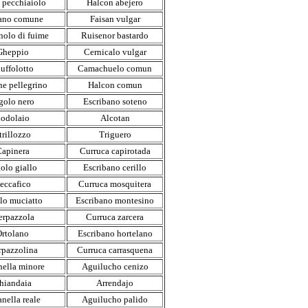
 pecchiaiolo
Halcon abejero
ano comune
Faisan vulgar
nolo di fuime
Ruisenor bastardo
Gheppio
Cernicalo vulgar
uffolotto
Camachuelo comun
ne pellegrino
Halcon comun
golo nero
Escribano soteno
odolaio
Alcotan
trillozzo
Triguero
apinera
Curruca capirotada
olo giallo
Escribano cerillo
eccafico
Curruca mosquitera
lo muciatto
Escribano montesino
erpazzola
Curruca zarcera
rtolano
Escribano hortelano
rpazzolina
Curruca carrasquena
nella minore
Aguilucho cenizo
hiandaia
Arrendajo
nella reale
Aguilucho palido