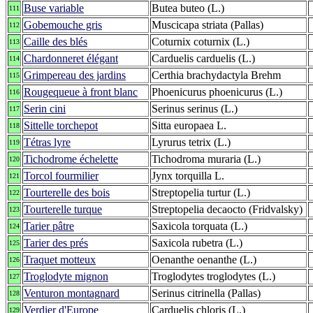
Buse variable
Butea buteo (L.)
111
Gobemouche gris
Muscicapa striata (Pallas)
112
Caille des blés
Coturnix coturnix (L.)
113
Chardonneret élégant
Carduelis carduelis (L.)
114
Grimpereau des jardins
Certhia brachydactyla Brehm
115
Rougequeue à front blanc
Phoenicurus phoenicurus (L.)
116
Serin cini
Serinus serinus (L.)
117
Sittelle torchepot
Sitta europaea L.
118
Tétras lyre
Lyrurus tetrix (L.)
119
Tichodrome échelette
Tichodroma muraria (L.)
120
Torcol fourmilier
Jynx torquilla L.
121
Tourterelle des bois
Streptopelia turtur (L.)
122
Tourterelle turque
Streptopelia decaocto (Fridvalsky)
123
Tarier pâtre
Saxicola torquata (L.)
124
Tarier des prés
Saxicola rubetra (L.)
125
Traquet motteux
Oenanthe oenanthe (L.)
126
Troglodyte mignon
Troglodytes troglodytes (L.)
127
Venturon montagnard
Serinus citrinella (Pallas)
128
Verdier d'Europe
Carduelis chloris (L.)
129