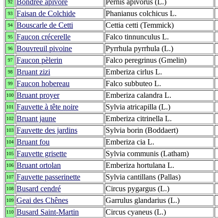
Bondrée apivore
Pernis apivorus (L.)
92
Faisan de Colchide
Phanianus colchicus L.
93
Bouscarle de Cetti
Cettia cetti (Temmick)
94
Faucon crécerelle
Falco tinnunculus L.
95
Bouvreuil pivoine
Pyrrhula pyrrhula (L.)
96
Faucon pèlerin
Falco peregrinus (Gmelin)
97
Bruant zizi
Emberiza cirlus L.
98
Faucon hobereau
Falco subbuteo L.
99
Bruant proyer
Emberiza calandra L.
100
Fauvette à tête noire
Sylvia atricapilla (L.)
101
Bruant jaune
Emberiza citrinella L.
102
Fauvette des jardins
Sylvia borin (Boddaert)
103
Bruant fou
Emberiza cia L.
104
Fauvette grisette
Sylvia communis (Latham)
105
Bruant ortolan
Emberiza hortulana L.
106
Fauvette passerinette
Sylvia cantillans (Pallas)
107
Busard cendré
Circus pygargus (L.)
108
Geai des Chênes
Garrulus glandarius (L.)
109
Busard Saint-Martin
Circus cyaneus (L.)
110