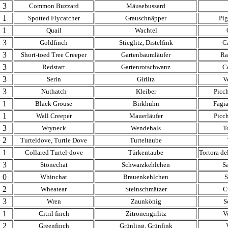
3
Common Buzzard
Mäusebussard
1
Spotted Flycatcher
Grauschnäpper
Pig
1
Quail
Wachtel
3
Goldfinch
Stieglitz, Distelfink
C
3
Short-toed Tree Creeper
Gartenbaumläufer
Ra
3
Redstart
Gartenrotschwanz
C
3
Serin
Girlitz
V
3
Nuthatch
Kleiber
Picc
1
Black Grouse
Birkhuhn
Fagi
1
Wall Creeper
Mauerläufer
Picc
3
Wryneck
Wendehals
T
2
Turteldove, Turtle Dove
Turteltaube
1
Collared Turtel-dove
Türkentaube
Tortora del
3
Stonechat
Schwarzkehlchen
S
0
Whinchat
Brauenkehlchen
S
2
Wheatear
Steinschmätzer
C
3
Wren
Zaunkönig
S
1
Citril finch
Zitronengirlitz
V
2
Greenfinch
Grünling, Grünfink