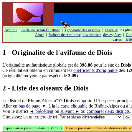
Accueil
|
Avifaune selon l'altitude
|
Typologie des oiseaux
|
Oiseaux
les plus
Alpes
|
Indices de similarité
,
des districts
,
des espèces
|
Coef
cartes
|
Bib
1 - Originalite de l'avifaune de
Diois
L'originalité avifaunistique globale est de
398.86
pour le site de
Diois
Ce résultat est obtenu en cumulant les
coefficients d'originalité
des
12
(originalité moyenne par espèce de
3.09
).
2 - Liste des oiseaux de
Diois
Le district de Rhône-Alpes n°53
Diois
comporte 115 espèces principa
Aller en
bas de page ▼
, à la
la carte cliquable
de Rhône-Alpes ou à l
Voir le district
◄ précédent
ou
suivant ►
ou
comparer deux districts
.
Choisissez ici un critère de tri
Espèce aussi présente dans le Vercors
Espèce pas dans la base de données du V