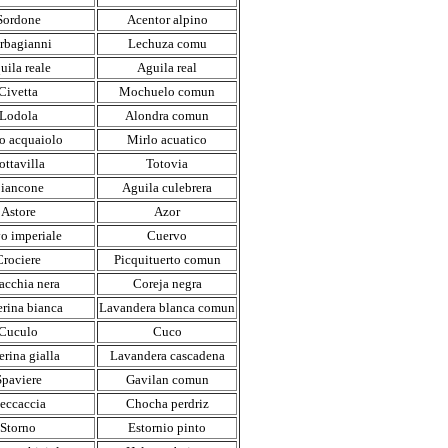
Sordone
Acentor alpino
rbagianni
Lechuza comu
uila reale
Aguila real
Civetta
Mochuelo comun
Lodola
Alondra comun
o acquaiolo
Mirlo acuatico
ottavilla
Totovia
iancone
Aguila culebrera
Astore
Azor
o imperiale
Cuervo
Crociere
Picquituerto comun
cchia nera
Coreja negra
erina bianca
Lavandera blanca comun
Cuculo
Cuco
erina gialla
Lavandera cascadena
Spaviere
Gavilan comun
eccaccia
Chocha perdriz
Storno
Estornio pinto