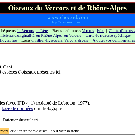
Oiseaux du Vercors et de Rhône-Alpes
www.chocard.com
http://alpesoiseaux.free.fr
 fréquents
du Vercors
en Isère
| Bases de données
Vercors
Isère
|
Choix d'un oise
ficients d'originalité
,
en Rhône-Alpes
en Vercors
|
Carte de richesse spécifique
liographie
| Liens
ornitho
,
digiscopie
,
Vercors
,
divers
|
Ajouter vos commentaires
(n°53).
9
espèces d'oiseaux présentes ici.
les (avec IFD>=1) (Adapté de Lebreton, 1977).
a
base de données
ornithologique
Patientez durant le tri
ercors
cliquez un nom d'oiseau pour voir sa fiche