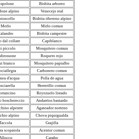
ispolone
Bisbita arboreo
one alpino
Venecejo real
pioncello
Bisbita ribereno alpino
Merlo
Mirlo comun
alandro
Bisbita campestre
 dal collare
Capiblanco
i piccolo
Mosquitero comun
dirossone
Roquero rojo
ui bianco
Mosquitero papialbo
nciallegra
Carbonero comun
inea d'acqua
Polla de agua
nciarella
Herrerillo comun
orrancino
Reyezuelo listado
ro boschereccio
Andarrios bastardo
hino alpestre
Agateador norteno
chio alpino
Chova piquigualda
Taccola
Grajilla
ra scopaiola
Acentor comun
Allocco
Carabo