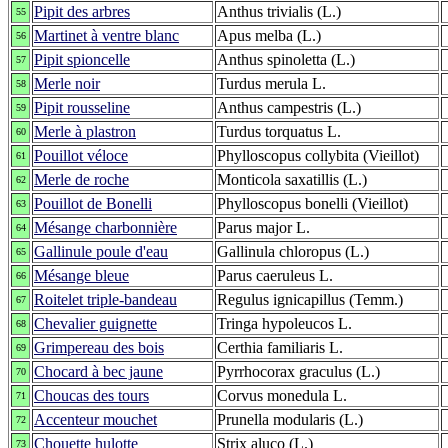
Pipit des arbres
Anthus trivialis (L.)
55
Martinet à ventre blanc
Apus melba (L.)
56
Pipit spioncelle
Anthus spinoletta (L.)
57
Merle noir
Turdus merula L.
58
Pipit rousseline
Anthus campestris (L.)
59
Merle à plastron
Turdus torquatus L.
60
Pouillot véloce
Phylloscopus collybita (Vieillot)
61
Merle de roche
Monticola saxatillis (L.)
62
Pouillot de Bonelli
Phylloscopus bonelli (Vieillot)
63
Mésange charbonnière
Parus major L.
64
Gallinule poule d'eau
Gallinula chloropus (L.)
65
Mésange bleue
Parus caeruleus L.
66
Roitelet triple-bandeau
Regulus ignicapillus (Temm.)
67
Chevalier guignette
Tringa hypoleucos L.
68
Grimpereau des bois
Certhia familiaris L.
69
Chocard à bec jaune
Pyrrhocorax graculus (L.)
70
Choucas des tours
Corvus monedula L.
71
Accenteur mouchet
Prunella modularis (L.)
72
Chouette hulotte
Strix aluco (L.)
73