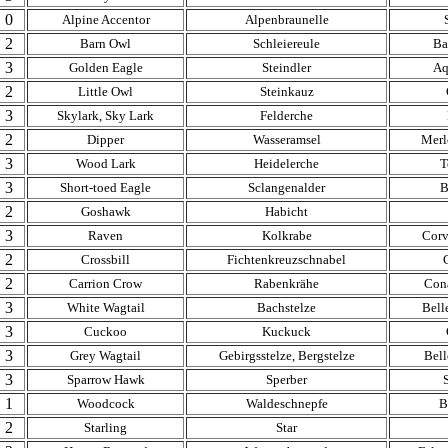
0
Alpine Accentor
Alpenbraunelle
2
Barn Owl
Schleiereule
Ba
3
Golden Eagle
Steindler
Aq
2
Little Owl
Steinkauz
3
Skylark, Sky Lark
Felderche
2
Dipper
Wasseramsel
Merl
3
Wood Lark
Heidelerche
T
3
Short-toed Eagle
Sclangenalder
B
2
Goshawk
Habicht
3
Raven
Kolkrabe
Corv
2
Crossbill
Fichtenkreuzschnabel
2
Carrion Crow
Rabenkrähe
Cona
3
White Wagtail
Bachstelze
Bell
3
Cuckoo
Kuckuck
3
Grey Wagtail
Gebirgsstelze, Bergstelze
Bell
3
Sparrow Hawk
Sperber
1
Woodcock
Waldeschnepfe
B
2
Starling
Star