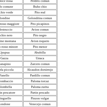
nice rossa
Perdrix comun
fo comune
Buho chio
chio verde
Pito real
Rondine
Golondrina comun
 rosso maggiore
Pito picapinos
lestruccio
Avion comun
cchio nero
Pito negro
ine montana
Avion roquero
o rosso minore
Pito menor
Upupua
Abubilla
Gazza
Urraca
anapino
Zarcero comun
rla piccola
Alcaudon dorsirrojo
Fanello
Pardillo comun
lombaccio
Paloma torcaz
lombella
Paloma zurita
in pescatore
Partin pescado
ringuello
Pinzon vulgar
Rondone
Venecejo comun