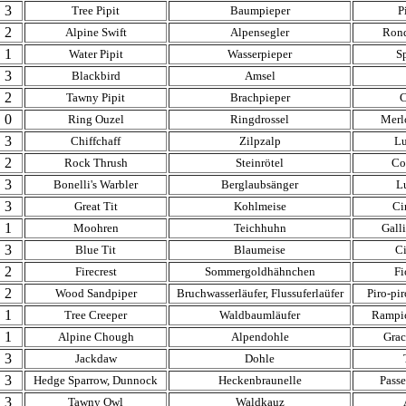
3
Tree Pipit
Baumpieper
P
2
Alpine Swift
Alpensegler
Rond
1
Water Pipit
Wasserpieper
S
3
Blackbird
Amsel
2
Tawny Pipit
Brachpieper
C
0
Ring Ouzel
Ringdrossel
Merlo
3
Chiffchaff
Zilpzalp
Lu
2
Rock Thrush
Steinrötel
Co
3
Bonelli's Warbler
Berglaubsänger
L
3
Great Tit
Kohlmeise
Ci
1
Moohren
Teichhuhn
Gall
3
Blue Tit
Blaumeise
Ci
2
Firecrest
Sommergoldhähnchen
Fi
2
Wood Sandpiper
Bruchwasserläufer, Flussuferlaüfer
Piro-pi
1
Tree Creeper
Waldbaumläufer
Rampic
1
Alpine Chough
Alpendohle
Grac
3
Jackdaw
Dohle
3
Hedge Sparrow, Dunnock
Heckenbraunelle
Passe
3
Tawny Owl
Waldkauz