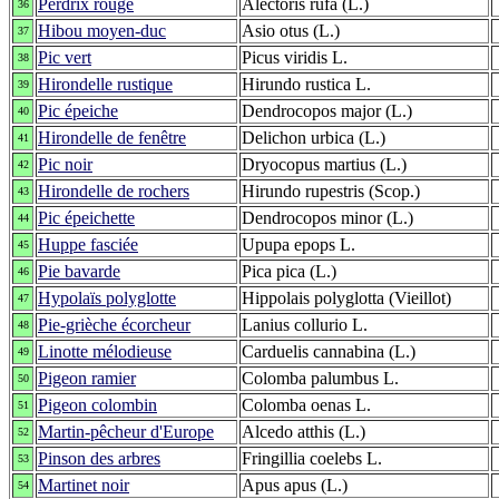
Perdrix rouge
Alectoris rufa (L.)
36
Hibou moyen-duc
Asio otus (L.)
37
Pic vert
Picus viridis L.
38
Hirondelle rustique
Hirundo rustica L.
39
Pic épeiche
Dendrocopos major (L.)
40
Hirondelle de fenêtre
Delichon urbica (L.)
41
Pic noir
Dryocopus martius (L.)
42
Hirondelle de rochers
Hirundo rupestris (Scop.)
43
Pic épeichette
Dendrocopos minor (L.)
44
Huppe fasciée
Upupa epops L.
45
Pie bavarde
Pica pica (L.)
46
Hypolaïs polyglotte
Hippolais polyglotta (Vieillot)
47
Pie-grièche écorcheur
Lanius collurio L.
48
Linotte mélodieuse
Carduelis cannabina (L.)
49
Pigeon ramier
Colomba palumbus L.
50
Pigeon colombin
Colomba oenas L.
51
Martin-pêcheur d'Europe
Alcedo atthis (L.)
52
Pinson des arbres
Fringillia coelebs L.
53
Martinet noir
Apus apus (L.)
54