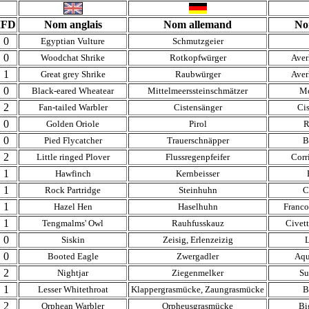
IFD
Nom anglais
Nom allemand
No
0
Egyptian Vulture
Schmutzgeier
0
Woodchat Shrike
Rotkopfwürger
Aver
1
Great grey Shrike
Raubwürger
Aver
0
Black-eared Wheatear
Mittelmeerssteinschmätzer
Mo
2
Fan-tailed Warbler
Cistensänger
Ci
0
Golden Oriole
Pirol
R
0
Pied Flycatcher
Trauerschnäpper
B
2
Little ringed Plover
Flussregenpfeifer
Corr
1
Hawfinch
Kernbeisser
1
Rock Partridge
Steinhuhn
C
1
Hazel Hen
Haselhuhn
Franco
1
Tengmalms' Owl
Rauhfusskauz
Civet
0
Siskin
Zeisig, Erlenzeizig
L
0
Booted Eagle
Zwergadler
Aqu
2
Nightjar
Ziegenmelker
Su
1
Lesser Whitethroat
Klappergrasmücke, Zaungrasmücke
B
2
Orphean Warbler
Orpheusgrasmücke
Bi