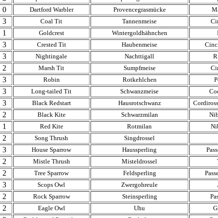
0
Dartford Warbler
Provencegrasmücke
M
3
Coal Tit
Tannenmeise
Ci
1
Goldcrest
Wintergoldhähnchen
3
Crested Tit
Haubenmeise
Cinci
3
Nightingale
Nachttigall
R
2
Marsh Tit
Sumpfmeise
Ci
3
Robin
Rotkehlchen
P
3
Long-tailed Tit
Schwanzmeise
Co
3
Black Redstart
Hausrotschwanz
Cordiros
2
Black Kite
Schwarzmilan
Nib
1
Red Kite
Rotmilan
Ni
2
Song Thrush
Singdrossel
3
House Sparrow
Haussperling
Pass
2
Mistle Thrush
Misteldrossel
2
Tree Sparrow
Feldsperling
Pass
3
Scops Owl
Zwergohreule
2
Rock Sparrow
Steinsperling
Pas
2
Eagle Owl
Uhu
G