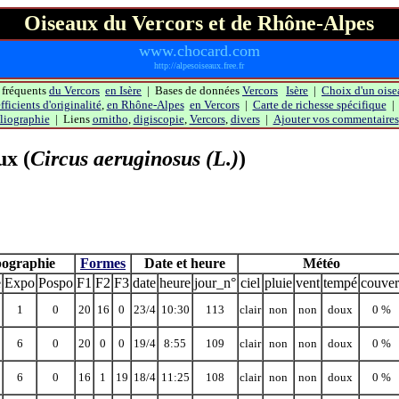
Oiseaux du Vercors et de Rhône-Alpes
www.chocard.com
http://alpesoiseaux.free.fr
 fréquents
du Vercors
en Isère
| Bases de données
Vercors
Isère
|
Choix d'un oise
ficients d'originalité
,
en Rhône-Alpes
en Vercors
|
Carte de richesse spécifique
liographie
| Liens
ornitho
,
digiscopie
,
Vercors
,
divers
|
Ajouter vos commentaires
ux
(
Circus aeruginosus (L.)
)
ographie
Formes
Date et heure
Météo
e
Expo
Pospo
F1
F2
F3
date
heure
jour_n°
ciel
pluie
vent
tempé
couver
1
0
20
16
0
23/4
10:30
113
clair
non
non
doux
0 %
6
0
20
0
0
19/4
8:55
109
clair
non
non
doux
0 %
6
0
16
1
19
18/4
11:25
108
clair
non
non
doux
0 %