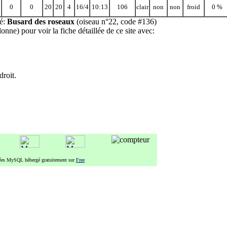
0
0
20
20
4
16/4
10:13
106
clair
non
non
froid
0 %
vé:
Busard des roseaux
(oiseau n°22, code #136)
nne) pour voir la fiche détaillée de ce site avec:
roit.
nées MySQL hébergé gratuitement sur
Free