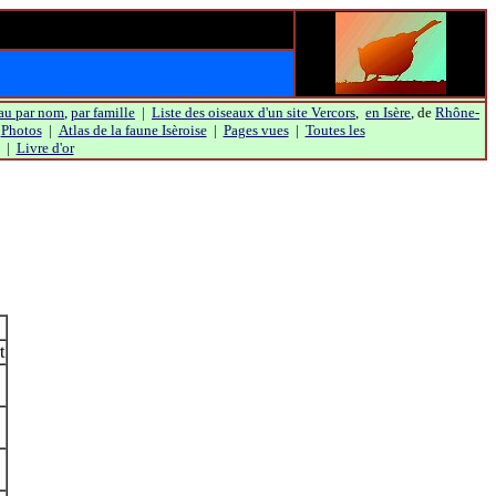
au par nom
,
par famille
|
Liste des oiseaux d'un site Vercors
,
en Isère
, de
Rhône-
|
Photos
|
Atlas de la faune Isèroise
|
Pages vues
|
Toutes les
|
Livre d'or
t