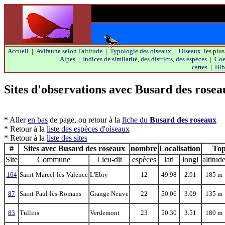
Accueil
|
Avifaune selon l'altitude
|
Typologie des oiseaux
|
Oiseaux
les plus
Alpes
|
Indices de similarité
,
des districts
,
des espèces
|
Coef
cartes
|
Bib
Sites d'observations avec
Busard des rosea
* Aller
en bas
de page, ou retour à la
fiche du
Busard des roseaux
* Retour à la
liste des espèces d'oiseaux
* Retour à la
liste des sites
#
Sites avec Busard des roseaux
nombre
Localisation
Top
Site
Commune
Lieu-dit
espèces
lati
longi
altitud
104
Saint-Marcel-lès-Valence
L'Ebry
12
49.98
2.91
185 m
87
Saint-Paul-lès-Romans
Grange Neuve
22
50.06
3.09
135 m
83
Tullins
Verdemont
23
50.30
3.51
180 m