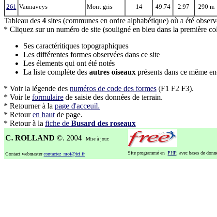
261
Vaunaveys
Mont gris
14
49.74
2.97
290 m
Tableau des
4
sites (communes en ordre alphabétique) où a été obser
* Cliquez sur un numéro de site (souligné en bleu dans la première colo
Ses caractéritiques topographiques
Les différentes formes observées dans ce site
Les élements qui ont été notés
La liste complète des
autres oiseaux
présents dans ce même end
* Voir la légende des
numéros de code des formes
(F1 F2 F3).
* Voir le
formulaire
de saisie des données de terrain.
* Retourner à la
page d'acceuil.
* Retour
en haut
de page.
* Retour à la
fiche de
Busard des roseaux
C. ROLLAND
©. 2004
Mise à jour:
Site programmé en
PHP
, avec bases de don
Contact webmaster
contactez_moi@ici.fr