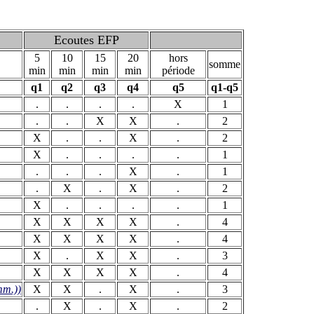
Ecoutes EFP
5
10
15
20
hors
somme
min
min
min
min
période
q1
q2
q3
q4
q5
q1-q5
.
.
.
.
X
1
.
.
X
X
.
2
X
.
.
X
.
2
X
.
.
.
.
1
.
.
.
X
.
1
.
X
.
X
.
2
X
.
.
.
.
1
X
X
X
X
.
4
X
X
X
X
.
4
X
.
X
X
.
3
X
X
X
X
.
4
mm.))
X
X
.
X
.
3
.
X
.
X
.
2