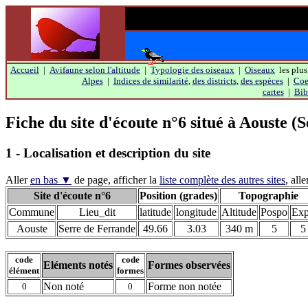
Accueil
|
Avifaune selon l'altitude
|
Typologie des oiseaux
|
Oiseaux
les plus
Alpes
|
Indices de similarité
,
des districts
,
des espèces
|
Coef
cartes
|
Bib
Fiche du site d'écoute n°6 situé à Aouste (
1 - Localisation et description du site
Aller
en bas ▼
de page, afficher la
liste complète des autres sites
, alle
Site d'écoute n°6
Position (grades)
Topographie
Commune
Lieu_dit
latitude
longitude
Altitude
Pospo
Ex
Aouste
Serre de Ferrande
49.66
3.03
340 m
5
5
code
code
Eléments notés
Formes observées
élément
formes
Non noté
Forme non notée
0
0