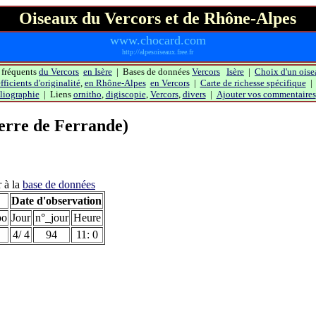
Oiseaux du Vercors et de Rhône-Alpes
www.chocard.com
http://alpesoiseaux.free.fr
 fréquents
du Vercors
en Isère
| Bases de données
Vercors
Isère
|
Choix d'un oise
ficients d'originalité
,
en Rhône-Alpes
en Vercors
|
Carte de richesse spécifique
liographie
| Liens
ornitho
,
digiscopie
,
Vercors
,
divers
|
Ajouter vos commentaires
Serre de Ferrande)
r à la
base de données
Date d'observation
po
Jour
n°_jour
Heure
4/ 4
94
11: 0