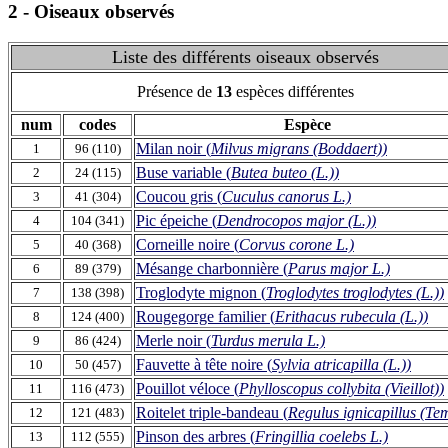
2 - Oiseaux observés
Liste des différents oiseaux observés
Présence de
13
espèces différentes
num
codes
Espèce
Milan noir (
Milvus migrans (Boddaert))
1
96 (110)
Buse variable (
Butea buteo (L.))
2
24 (115)
Coucou gris (
Cuculus canorus L.)
3
41 (304)
Pic épeiche (
Dendrocopos major (L.))
4
104 (341)
Corneille noire (
Corvus corone L.)
5
40 (368)
Mésange charbonnière (
Parus major L.)
6
89 (379)
Troglodyte mignon (
Troglodytes troglodytes (L.))
7
138 (398)
Rougegorge familier (
Erithacus rubecula (L.))
8
124 (400)
Merle noir (
Turdus merula L.)
9
86 (424)
Fauvette à tête noire (
Sylvia atricapilla (L.))
10
50 (457)
Pouillot véloce (
Phylloscopus collybita (Vieillot))
11
116 (473)
Roitelet triple-bandeau (
Regulus ignicapillus (Te
12
121 (483)
Pinson des arbres (
Fringillia coelebs L.)
13
112 (555)