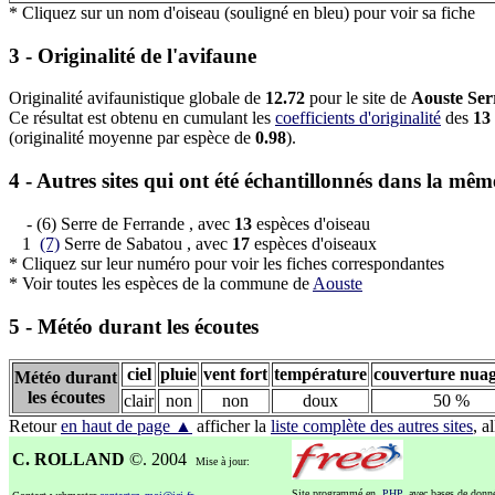
* Cliquez sur un nom d'oiseau (souligné en bleu) pour voir sa fiche
3 - Originalité de l'avifaune
Originalité avifaunistique globale de
12.72
pour le site de
Aouste Ser
Ce résultat est obtenu en cumulant les
coefficients d'originalité
des
13
(originalité moyenne par espèce de
0.98
).
4 - Autres sites qui ont été échantillonnés dans la 
- (6) Serre de Ferrande , avec
13
espèces d'oiseau
1
(7)
Serre de Sabatou , avec
17
espèces d'oiseaux
* Cliquez sur leur numéro pour voir les fiches correspondantes
* Voir toutes les espèces de la commune de
Aouste
5 - Météo durant les écoutes
ciel
pluie
vent fort
température
couverture nua
Météo durant
les écoutes
clair
non
non
doux
50 %
Retour
en haut de page ▲
afficher la
liste complète des autres sites
, a
C. ROLLAND
©. 2004
Mise à jour:
Site programmé en
PHP
, avec bases de don