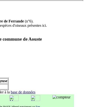
re de Ferrande
(n°6).
espèces d'oiseaux présentes ici.
même commune de
Aouste
geuse
ller à la
base de données
nées MySQL hébergé gratuitement sur
Free