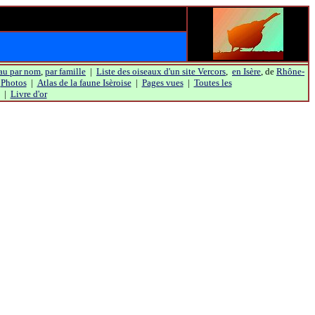
au par nom
,
par famille
|
Liste des oiseaux d'un site Vercors
,
en Isère
, de
Rhône-
|
Photos
|
Atlas de la faune Isèroise
|
Pages vues
|
Toutes les
|
Livre d'or