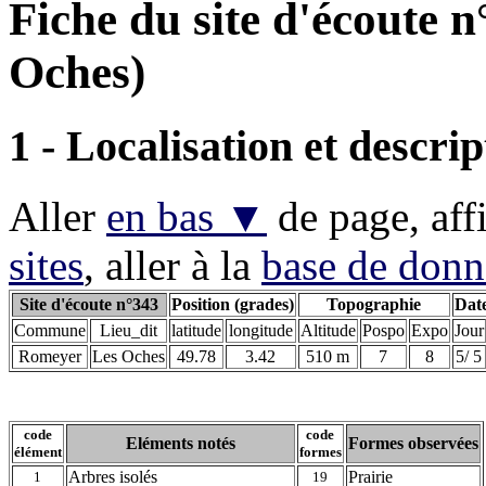
Fiche du site d'écoute 
Oches)
1 - Localisation et descrip
Aller
en bas ▼
de page, aff
sites
, aller à la
base de donn
Site d'écoute n°343
Position (grades)
Topographie
Date
Commune
Lieu_dit
latitude
longitude
Altitude
Pospo
Expo
Jour
Romeyer
Les Oches
49.78
3.42
510 m
7
8
5/ 5
code
code
Eléments notés
Formes observées
élément
formes
Arbres isolés
Prairie
1
19