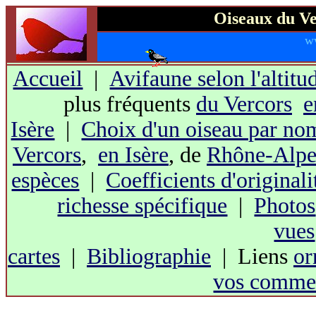
Oiseaux du Ve
w
Accueil
|
Avifaune selon l'altitu
plus fréquents
du Vercors
e
Isère
|
Choix d'un oiseau par no
Vercors
,
en Isère
, de
Rhône-Alpe
espèces
|
Coefficients d'originali
richesse spécifique
|
Photos
vues
cartes
|
Bibliographie
| Liens
or
vos commen