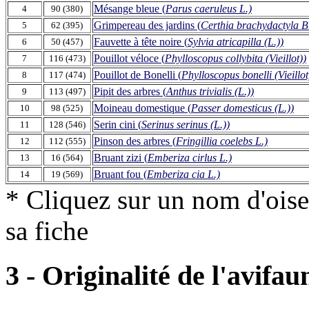
Mésange bleue (
Parus caeruleus L.)
4
90 (380)
Grimpereau des jardins (
Certhia brachydactyla 
5
62 (395)
Fauvette à tête noire (
Sylvia atricapilla (L.))
6
50 (457)
Pouillot véloce (
Phylloscopus collybita (Vieillot))
7
116 (473)
Pouillot de Bonelli (
Phylloscopus bonelli (Vieillot
8
117 (474)
Pipit des arbres (
Anthus trivialis (L.))
9
113 (497)
Moineau domestique (
Passer domesticus (L.))
10
98 (525)
Serin cini (
Serinus serinus (L.))
11
128 (546)
Pinson des arbres (
Fringillia coelebs L.)
12
112 (555)
Bruant zizi (
Emberiza cirlus L.)
13
16 (564)
Bruant fou (
Emberiza cia L.)
14
19 (569)
* Cliquez sur un nom d'oise
sa fiche
3 - Originalité de l'avifau