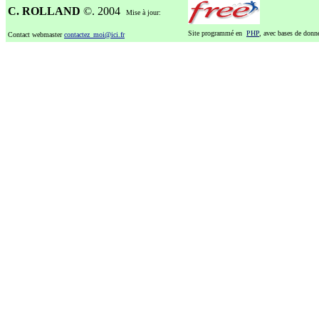
C. ROLLAND
©. 2004
Mise à jour:
Site programmé en
PHP
, avec bases de don
Contact webmaster
contactez_moi@ici.fr