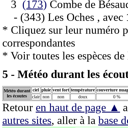
3
(173)
Combe de Bésaud
- (343) Les Oches , avec
* Cliquez sur leur numéro p
correspondantes
* Voir toutes les espèces 
5 - Météo durant les écou
ciel
pluie
vent fort
température
couverture nua
Météo durant
les écoutes
clair
non
non
doux
0 %
Retour
en haut de page ▲
a
autres sites
, aller à la
base d