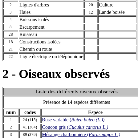
Lignes d'arbres
Culture
2
20
Haies
Lande boisée
3
12
Buissons isolés
4
Escarpement
8
Ruisseau
28
Constructions isolées
18
Chemin ou route
21
Ligne électrique ou téléphonique
22
2 - Oiseaux observés
Liste des différents oiseaux observés
Présence de
14
espèces différentes
num
codes
Espèce
Buse variable (
Butea buteo (L.))
1
24 (115)
Coucou gris (
Cuculus canorus L.)
2
41 (304)
Mésange charbonnière (
Parus major L.)
3
89 (379)