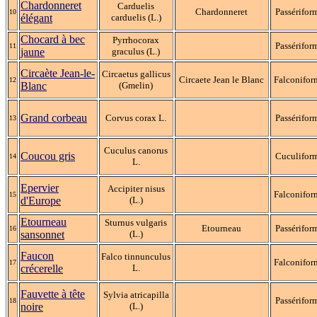
Chardonneret
Carduelis
Chardonneret
Passérifor
10
élégant
carduelis (L.)
Chocard à bec
Pyrrhocorax
Passérifor
11
jaune
graculus (L.)
Circaète Jean-le-
Circaetus gallicus
Circaete Jean le Blanc
Falconifor
12
Blanc
(Gmelin)
Grand corbeau
Corvus corax L.
Passérifor
13
Cuculus canorus
Coucou gris
Cuculifor
14
L.
Epervier
Accipiter nisus
Falconifor
15
d'Europe
(L.)
Etourneau
Sturnus vulgaris
Etourneau
Passérifor
16
sansonnet
(L.)
Faucon
Falco tinnunculus
Falconifor
17
crécerelle
L.
Fauvette à tête
Sylvia atricapilla
Passérifor
18
noire
(L.)