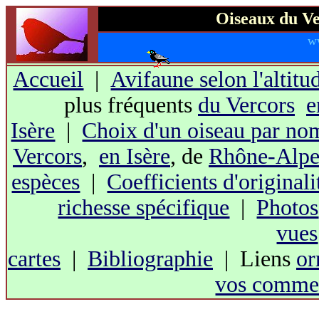
Oiseaux du Ve
w
Accueil
|
Avifaune selon l'altitu
plus fréquents
du Vercors
e
Isère
|
Choix d'un oiseau par no
Vercors
,
en Isère
, de
Rhône-Alpe
espèces
|
Coefficients d'originali
richesse spécifique
|
Photos
vues
cartes
|
Bibliographie
| Liens
or
vos commen