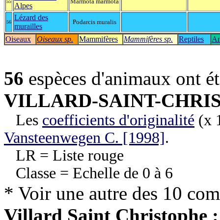
Marmota marmota
55
Alpes
Lézard des
Podarcis muralis
56
murailles
Oiseaux
Oiseaux sp.
Mammifères
Mammifères sp.
Reptiles
Am
56
espèces d'animaux ont é
VILLARD-SAINT-CHRI
Les
coefficients d'originalité
(x 1
Vansteenwegen C. [1998]
.
LR = Liste rouge
Classe = Echelle de 0 à 6
* Voir une autre des 10 co
Villard Saint Christophe :