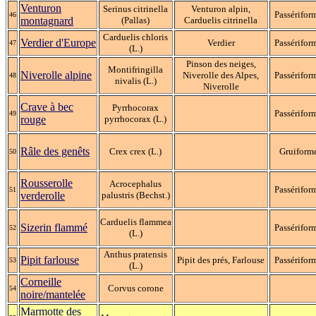
Venturon
Serinus citrinella
Venturon alpin,
Passérifor
46
montagnard
(Pallas)
Carduelis citrinella
Carduelis chloris
Verdier d'Europe
Verdier
Passérifor
47
(L.)
Pinson des neiges,
Montifringilla
Niverolle alpine
Niverolle des Alpes,
Passérifor
48
nivalis (L.)
Niverolle
Crave à bec
Pyrrhocorax
Passérifor
49
rouge
pyrrhocorax (L.)
Râle des genêts
Crex crex (L.)
Gruiform
50
Rousserolle
Acrocephalus
Passérifor
51
verderolle
palustris (Bechst.)
Carduelis flammea
Sizerin flammé
Passérifor
52
(L.)
Anthus pratensis
Pipit farlouse
Pipit des prés, Farlouse
Passérifor
53
(L.)
Corneille
Corvus corone
54
noire/mantelée
Marmotte des