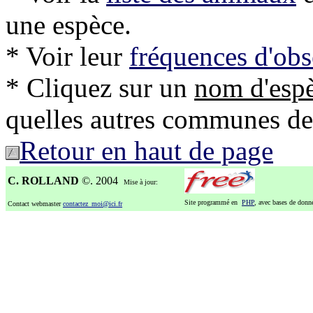
une espèce.
* Voir leur
fréquences d'obs
* Cliquez sur un
nom d'esp
quelles autres communes de l'
Retour en haut de page
C. ROLLAND
©. 2004
Mise à jour:
Site programmé en
PHP
, avec bases de don
Contact webmaster
contactez_moi@ici.fr