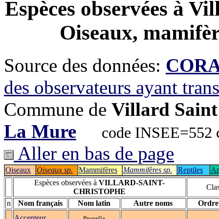
Espèces observées à
Vil
Oiseaux, mamifère
Source des données:
CORA-
des observateurs ayant tran
Commune de
Villard Sain
La Mure
code INSEE=552 co
Aller en bas de page
Oiseaux
Oiseaux sp.
Mammifères
Mammifères sp.
Reptiles
Am
Espèces observées à
VILLARD-SAINT-
Clas
CHRISTOPHE
n
Nom français
Nom latin
Autre noms
Ordre
Accenteur
Prunella