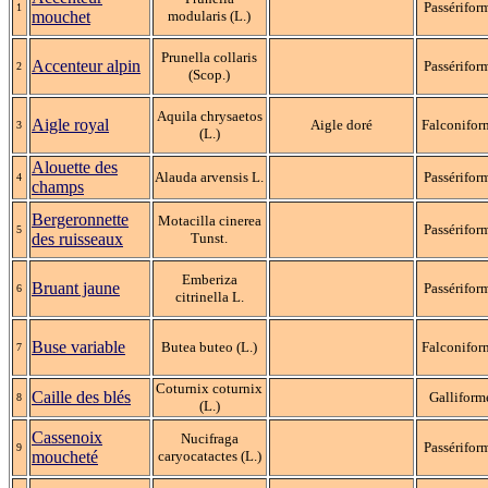
Passérifor
1
mouchet
modularis (L.)
Prunella collaris
Accenteur alpin
Passérifor
2
(Scop.)
Aquila chrysaetos
Aigle royal
Aigle doré
Falconifor
3
(L.)
Alouette des
Alauda arvensis L.
Passérifor
4
champs
Bergeronnette
Motacilla cinerea
Passérifor
5
des ruisseaux
Tunst.
Emberiza
Bruant jaune
Passérifor
6
citrinella L.
Buse variable
Butea buteo (L.)
Falconifor
7
Coturnix coturnix
Caille des blés
Galliform
8
(L.)
Cassenoix
Nucifraga
Passérifor
9
moucheté
caryocatactes (L.)