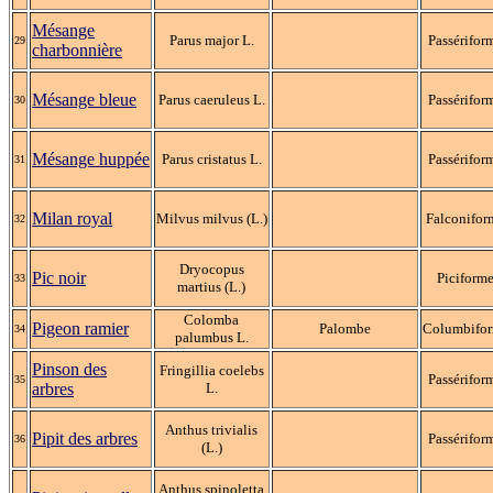
Mésange
Parus major L.
Passérifor
29
charbonnière
Mésange bleue
Parus caeruleus L.
Passérifor
30
Mésange huppée
Parus cristatus L.
Passérifor
31
Milan royal
Milvus milvus (L.)
Falconifor
32
Dryocopus
Pic noir
Piciform
33
martius (L.)
Colomba
Pigeon ramier
Palombe
Columbifo
34
palumbus L.
Pinson des
Fringillia coelebs
Passérifor
35
arbres
L.
Anthus trivialis
Pipit des arbres
Passérifor
36
(L.)
Anthus spinoletta