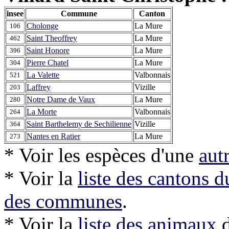
insee
Commune
Canton
Cholonge
La Mure
106
Saint Theoffrey
La Mure
462
Saint Honore
La Mure
396
Pierre Chatel
La Mure
304
La Valette
Valbonnais
521
Laffrey
Vizille
203
Notre Dame de Vaux
La Mure
280
La Morte
Valbonnais
264
Saint Barthelemy de Sechilienne
Vizille
364
Nantes en Ratier
La Mure
273
* Voir les espèces d'une
aut
* Voir la
liste des cantons 
des communes
.
* Voir la
liste des animaux
d