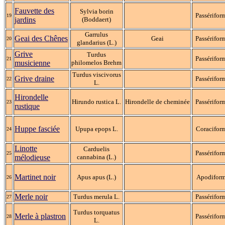
Fauvette des
Sylvia borin
Passérifor
19
jardins
(Boddaert)
Garrulus
Geai des Chênes
Geai
Passérifor
20
glandarius (L.)
Grive
Turdus
Passérifor
21
musicienne
philomelos Brehm
Turdus viscivorus
Grive draine
Passérifor
22
L.
Hirondelle
Hirundo rustica L.
Hirondelle de cheminée
Passérifor
23
rustique
Huppe fasciée
Upupa epops L.
Coracifor
24
Linotte
Carduelis
Passérifor
25
mélodieuse
cannabina (L.)
Martinet noir
Apus apus (L.)
Apodifor
26
Merle noir
Turdus merula L.
Passérifor
27
Turdus torquatus
Merle à plastron
Passérifor
28
L.