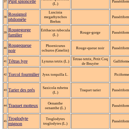
Pipit spioncelle
Passérifor
37
(L.)
Luscinia
Rossignol
megarhynchos
Passérifor
38
philomèle
Brehm
Rougegorge
Erithacus rubecula
Rouge-gorge
Passérifor
39
familier
(L.)
Rougequeue
Phoenicurus
Rouge-queue noir
Passérifor
40
noir
ochuros (Gmelin)
Tetrao tetrix, Petit Coq
Tétras lyre
Lyrurus tetrix (L.)
Galliform
41
de Bruyère
Torcol fourmilier
Jynx torquilla L.
Piciform
42
Saxicola rubetra
Tarier des prés
Traquet tarier
Passérifor
43
(L.)
Oenanthe
Traquet motteux
Passérifor
44
oenanthe (L.)
Troglodyte
Troglodytes
Passérifor
45
mignon
troglodytes (L.)