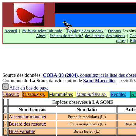
Accueil
|
Avifaune selon l'altitude
|
Typologie des oiseaux
|
Oiseaux
les plus
Alpes
|
Indices de similarité
,
des districts
,
des espèces
|
Coef
cartes
|
Bib
Source des données:
CORA-38 (2004)
, consultez ici la liste des ob
Commune de
La Sone
, dans le canton de
Saint Marcellin
code INSE
Aller en bas de page
Oiseaux
Oiseaux sp.
Mammifères
Mammifères sp.
Reptiles
Am
Espèces observées à
LA SONE
n
Nom français
Nom latin
Autr
Accenteur mouchet
Prunella modularis (L.)
1
Busard des roseaux
Circus aeruginosus (L.)
Busard
2
Buse variable
Butea buteo (L.)
3