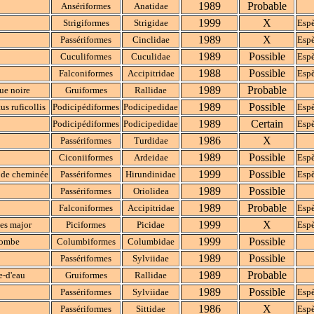
1989
Probable
Ansériformes
Anatidae
1999
X
Strigiformes
Strigidae
Espè
1989
X
Passériformes
Cinclidae
Espè
1989
Possible
Cuculiformes
Cuculidae
Espè
1988
Possible
Falconiformes
Accipitridae
Espè
1989
Probable
ue noire
Gruiformes
Rallidae
1989
Possible
s ruficollis
Podicipédiformes
Podicipedidae
Espè
1989
Certain
Podicipédiformes
Podicipedidae
Espè
1986
X
Passériformes
Turdidae
1989
Possible
Ciconiiformes
Ardeidae
Espè
1999
Possible
 de cheminée
Passériformes
Hirundinidae
Espè
1989
Possible
Passériformes
Oriolidea
1989
Probable
Falconiformes
Accipitridae
Espè
1999
X
es major
Piciformes
Picidae
Espè
1999
Possible
lombe
Columbiformes
Columbidae
1989
Possible
Passériformes
Sylviidae
1989
Probable
e-d'eau
Gruiformes
Rallidae
1989
Possible
Passériformes
Sylviidae
Espè
1986
X
Passériformes
Sittidae
Espè