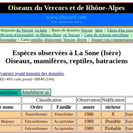
Oiseaux du Vercors et de Rhône-Alpes
www.chocard.com
http://alpesoiseaux.free.fr
 fréquents
du Vercors
en Isère
| Bases de données
Vercors
Isère
|
Choix d'un oise
ficients d'originalité
,
en Rhône-Alpes
en Vercors
|
Carte de richesse spécifique
liographie
| Liens
ornitho
,
digiscopie
,
Vercors
,
divers
|
Ajouter vos commentaires
Espèces observées à
La Sone
(Isère)
Oiseaux, mamifères, reptiles, batraciens
servateurs ayant transmi des données
.
E=495 code postal=38840 (104)
phibiens
Amphibiens sp.
Classification
Observation
Nidification
e noms
Ordre
Famille
année
nicheur
1986
X
Passériformes
Prunellidae
Espè
1989
Possible
 Harpaye
Falconiformes
Accipitridae
Espè
1989
Probable
Falconiformes
Accipitridae
Espè