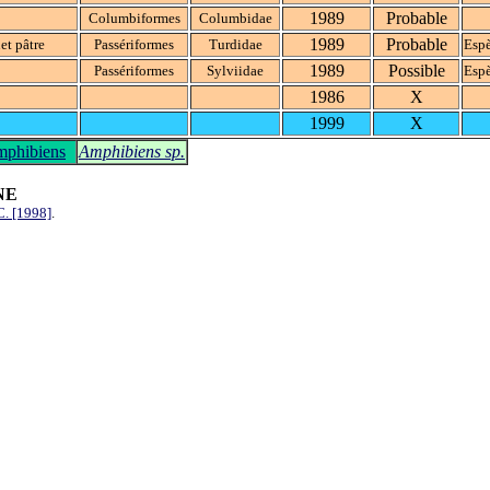
1989
Probable
Columbiformes
Columbidae
1989
Probable
et pâtre
Passériformes
Turdidae
Espè
1989
Possible
Passériformes
Sylviidae
Espè
1986
X
1999
X
phibiens
Amphibiens sp.
NE
. [1998]
.