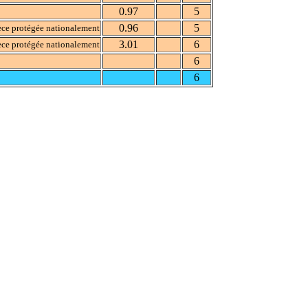
0.97
5
0.96
5
ce protégée nationalement
3.01
6
ce protégée nationalement
6
6