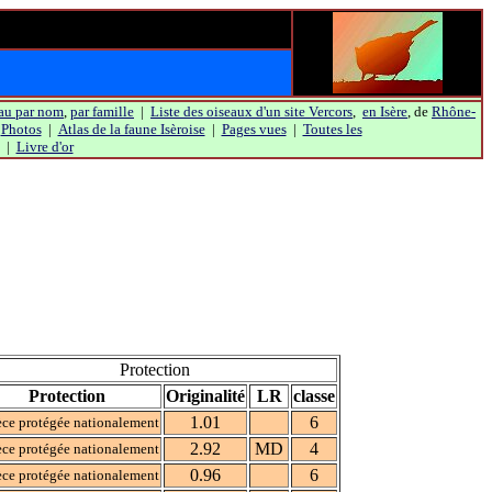
au par nom
,
par famille
|
Liste des oiseaux d'un site Vercors
,
en Isère
, de
Rhône-
|
Photos
|
Atlas de la faune Isèroise
|
Pages vues
|
Toutes les
|
Livre d'or
Protection
Protection
Originalité
LR
classe
1.01
6
ce protégée nationalement
2.92
MD
4
ce protégée nationalement
0.96
6
ce protégée nationalement