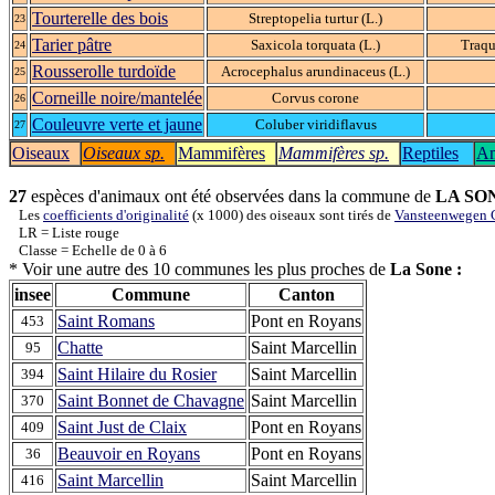
Tourterelle des bois
Streptopelia turtur (L.)
23
Tarier pâtre
Saxicola torquata (L.)
Traqu
24
Rousserolle turdoïde
Acrocephalus arundinaceus (L.)
25
Corneille noire/mantelée
Corvus corone
26
Couleuvre verte et jaune
Coluber viridiflavus
27
Oiseaux
Oiseaux sp.
Mammifères
Mammifères sp.
Reptiles
Am
27
espèces d'animaux ont été observées dans la commune de
LA SO
Les
coefficients d'originalité
(x 1000) des oiseaux sont tirés de
Vansteenwegen C
LR = Liste rouge
Classe = Echelle de 0 à 6
* Voir une autre des 10 communes les plus proches de
La Sone :
insee
Commune
Canton
Saint Romans
Pont en Royans
453
Chatte
Saint Marcellin
95
Saint Hilaire du Rosier
Saint Marcellin
394
Saint Bonnet de Chavagne
Saint Marcellin
370
Saint Just de Claix
Pont en Royans
409
Beauvoir en Royans
Pont en Royans
36
Saint Marcellin
Saint Marcellin
416