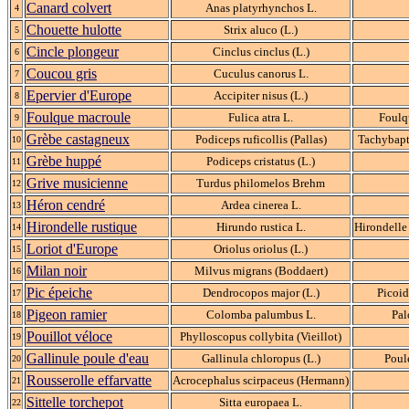
Canard colvert
Anas platyrhynchos L.
4
Chouette hulotte
Strix aluco (L.)
5
Cincle plongeur
Cinclus cinclus (L.)
6
Coucou gris
Cuculus canorus L.
7
Epervier d'Europe
Accipiter nisus (L.)
8
Foulque macroule
Fulica atra L.
Foulq
9
Grèbe castagneux
Podiceps ruficollis (Pallas)
Tachybaptu
10
Grèbe huppé
Podiceps cristatus (L.)
11
Grive musicienne
Turdus philomelos Brehm
12
Héron cendré
Ardea cinerea L.
13
Hirondelle rustique
Hirundo rustica L.
Hirondelle
14
Loriot d'Europe
Oriolus oriolus (L.)
15
Milan noir
Milvus migrans (Boddaert)
16
Pic épeiche
Dendrocopos major (L.)
Picoid
17
Pigeon ramier
Colomba palumbus L.
Pa
18
Pouillot véloce
Phylloscopus collybita (Vieillot)
19
Gallinule poule d'eau
Gallinula chloropus (L.)
Poul
20
Rousserolle effarvatte
Acrocephalus scirpaceus (Hermann)
21
Sittelle torchepot
Sitta europaea L.
22