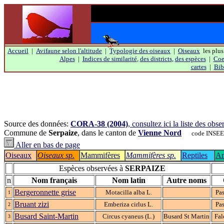
Accueil
|
Avifaune selon l'altitude
|
Typologie des oiseaux
|
Oiseaux
les plus
Alpes
|
Indices de similarité
,
des districts
,
des espèces
|
Coef
cartes
|
Bib
Source des données:
CORA-38 (2004)
, consultez ici la liste des ob
Commune de
Serpaize
, dans le canton de
Vienne Nord
code INSEE=4
Aller en bas de page
Oiseaux
Oiseaux sp.
Mammifères
Mammifères sp.
Reptiles
Am
Espèces observées à
SERPAIZE
n
Nom français
Nom latin
Autre noms
Bergeronnette grise
Motacilla alba L.
Pas
1
Bruant zizi
Emberiza cirlus L.
Pas
2
Busard Saint-Martin
Circus cyaneus (L.)
Busard St Martin
Fal
3