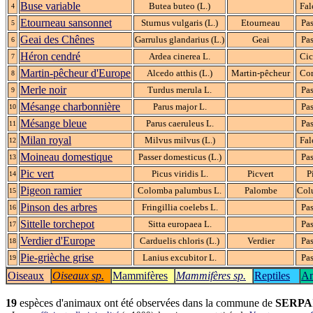
Buse variable
Butea buteo (L.)
Fal
4
Etourneau sansonnet
Sturnus vulgaris (L.)
Etourneau
Pas
5
Geai des Chênes
Garrulus glandarius (L.)
Geai
Pas
6
Héron cendré
Ardea cinerea L.
Cic
7
Martin-pêcheur d'Europe
Alcedo atthis (L.)
Martin-pêcheur
Cor
8
Merle noir
Turdus merula L.
Pas
9
Mésange charbonnière
Parus major L.
Pas
10
Mésange bleue
Parus caeruleus L.
Pas
11
Milan royal
Milvus milvus (L.)
Fal
12
Moineau domestique
Passer domesticus (L.)
Pas
13
Pic vert
Picus viridis L.
Picvert
P
14
Pigeon ramier
Colomba palumbus L.
Palombe
Col
15
Pinson des arbres
Fringillia coelebs L.
Pas
16
Sittelle torchepot
Sitta europaea L.
Pas
17
Verdier d'Europe
Carduelis chloris (L.)
Verdier
Pas
18
Pie-grièche grise
Lanius excubitor L.
Pas
19
Oiseaux
Oiseaux sp.
Mammifères
Mammifères sp.
Reptiles
Am
19
espèces d'animaux ont été observées dans la commune de
SERPA