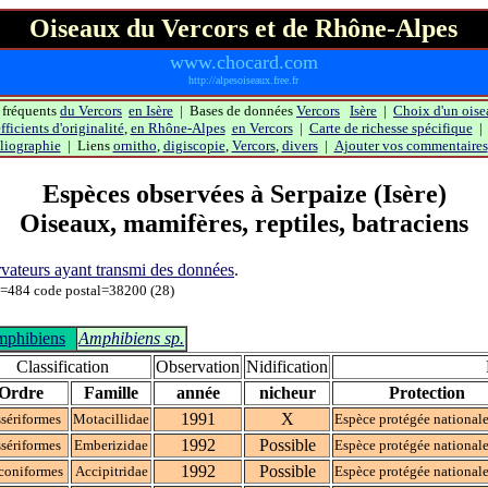
Oiseaux du Vercors et de Rhône-Alpes
www.chocard.com
http://alpesoiseaux.free.fr
 fréquents
du Vercors
en Isère
| Bases de données
Vercors
Isère
|
Choix d'un oise
ficients d'originalité
,
en Rhône-Alpes
en Vercors
|
Carte de richesse spécifique
liographie
| Liens
ornitho
,
digiscopie
,
Vercors
,
divers
|
Ajouter vos commentaires
Espèces observées à
Serpaize
(Isère)
Oiseaux, mamifères, reptiles, batraciens
servateurs ayant transmi des données
.
84 code postal=38200 (28)
phibiens
Amphibiens sp.
Classification
Observation
Nidification
Ordre
Famille
année
nicheur
Protection
1991
X
sériformes
Motacillidae
Espèce protégée national
1992
Possible
sériformes
Emberizidae
Espèce protégée national
1992
Possible
coniformes
Accipitridae
Espèce protégée national