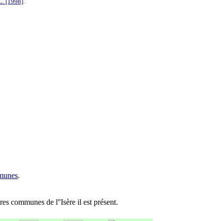
. [1998]
.
mmunes
.
res communes de l''Isère il est présent.