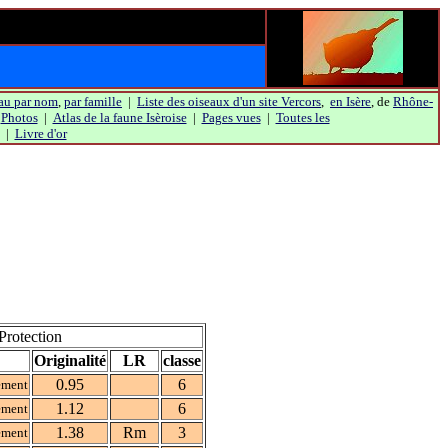
au par nom
,
par famille
|
Liste des oiseaux d'un site Vercors
,
en Isère
, de
Rhône-
|
Photos
|
Atlas de la faune Isèroise
|
Pages vues
|
Toutes les
|
Livre d'or
Protection
Originalité
LR
classe
0.95
6
ement
1.12
6
ement
1.38
Rm
3
ement