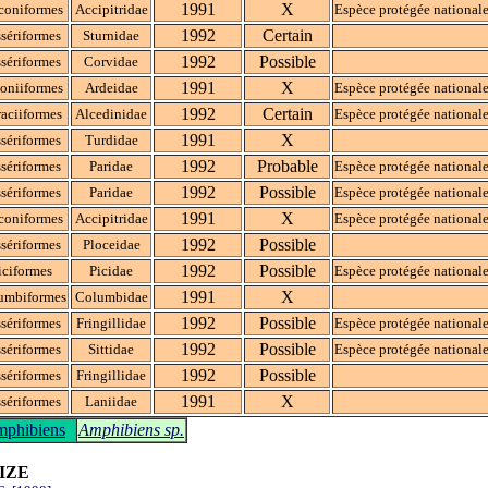
1991
X
coniformes
Accipitridae
Espèce protégée national
1992
Certain
sériformes
Sturnidae
1992
Possible
sériformes
Corvidae
1991
X
oniiformes
Ardeidae
Espèce protégée national
1992
Certain
aciiformes
Alcedinidae
Espèce protégée national
1991
X
sériformes
Turdidae
1992
Probable
sériformes
Paridae
Espèce protégée national
1992
Possible
sériformes
Paridae
Espèce protégée national
1991
X
coniformes
Accipitridae
Espèce protégée national
1992
Possible
sériformes
Ploceidae
1992
Possible
iciformes
Picidae
Espèce protégée national
1991
X
umbiformes
Columbidae
1992
Possible
sériformes
Fringillidae
Espèce protégée national
1992
Possible
sériformes
Sittidae
Espèce protégée national
1992
Possible
sériformes
Fringillidae
1991
X
sériformes
Laniidae
phibiens
Amphibiens sp.
IZE