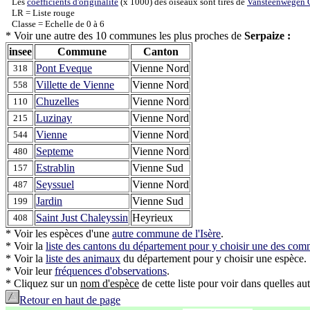
Les
coefficients d'originalité
(x 1000) des oiseaux sont tirés de
Vansteenwegen C
LR = Liste rouge
Classe = Echelle de 0 à 6
* Voir une autre des 10 communes les plus proches de
Serpaize :
insee
Commune
Canton
Pont Eveque
Vienne Nord
318
Villette de Vienne
Vienne Nord
558
Chuzelles
Vienne Nord
110
Luzinay
Vienne Nord
215
Vienne
Vienne Nord
544
Septeme
Vienne Nord
480
Estrablin
Vienne Sud
157
Seyssuel
Vienne Nord
487
Jardin
Vienne Sud
199
Saint Just Chaleyssin
Heyrieux
408
* Voir les espèces d'une
autre commune de l'Isère
.
* Voir la
liste des cantons du département pour y choisir une des co
* Voir la
liste des animaux
du département pour y choisir une espèce.
* Voir leur
fréquences d'observations
.
* Cliquez sur un
nom d'espèce
de cette liste pour voir dans quelles aut
Retour en haut de page