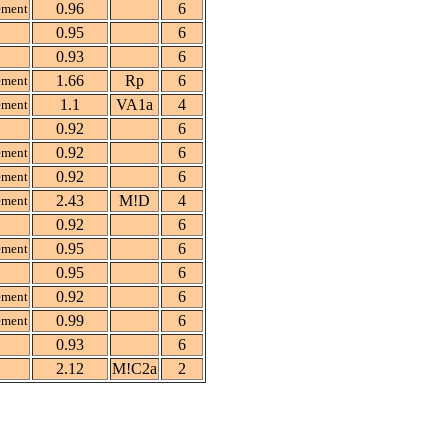
0.96
6
ement
0.95
6
0.93
6
1.66
Rp
6
ement
1.1
VA1a
4
ement
0.92
6
0.92
6
ement
0.92
6
ement
2.43
M!D
4
ement
0.92
6
0.95
6
ement
0.95
6
0.92
6
ement
0.99
6
ement
0.93
6
2.12
M!C2a
2