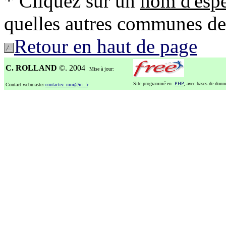
* Cliquez sur un
nom d'esp
quelles autres communes de l'
Retour en haut de page
C. ROLLAND
©. 2004
Mise à jour:
Site programmé en
PHP
, avec bases de don
Contact webmaster
contactez_moi@ici.fr