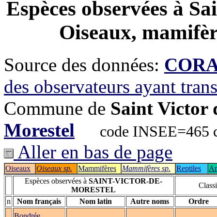
Espèces observées à
Sai
Oiseaux, mamifère
Source des données:
CORA-
des observateurs ayant tran
Commune de
Saint Victor 
Morestel
code INSEE=465 co
Aller en bas de page
Oiseaux
Oiseaux sp.
Mammifères
Mammifères sp.
Reptiles
Am
Espèces observées à
SAINT-VICTOR-DE-
Classi
MORESTEL
n
Nom français
Nom latin
Autre noms
Ordre
Bondrée