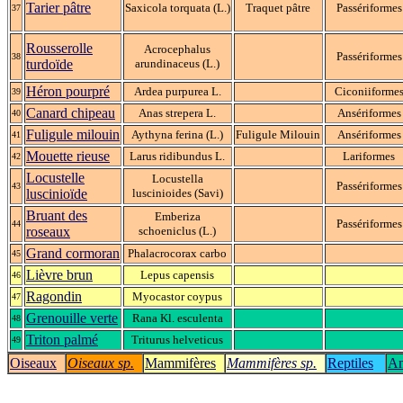
Tarier pâtre
Saxicola torquata (L.)
Traquet pâtre
Passériformes
37
Rousserolle
Acrocephalus
Passériformes
38
turdoïde
arundinaceus (L.)
Héron pourpré
Ardea purpurea L.
Ciconiiforme
39
Canard chipeau
Anas strepera L.
Ansériformes
40
Fuligule milouin
Aythyna ferina (L.)
Fuligule Milouin
Ansériformes
41
Mouette rieuse
Larus ridibundus L.
Lariformes
42
Locustelle
Locustella
Passériformes
43
luscinioïde
luscinioides (Savi)
Bruant des
Emberiza
Passériformes
44
roseaux
schoeniclus (L.)
Grand cormoran
Phalacrocorax carbo
45
Lièvre brun
Lepus capensis
46
Ragondin
Myocastor coypus
47
Grenouille verte
Rana Kl. esculenta
48
Triton palmé
Triturus helveticus
49
Oiseaux
Oiseaux sp.
Mammifères
Mammifères sp.
Reptiles
Am