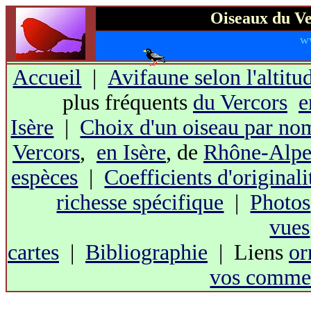
Oiseaux du Ve
w
Accueil
|
Avifaune selon l'altitu
plus fréquents
du Vercors
e
Isère
|
Choix d'un oiseau par no
Vercors
,
en Isère
, de
Rhône-Alpe
espèces
|
Coefficients d'originali
richesse spécifique
|
Photos
vues
cartes
|
Bibliographie
| Liens
or
vos commen