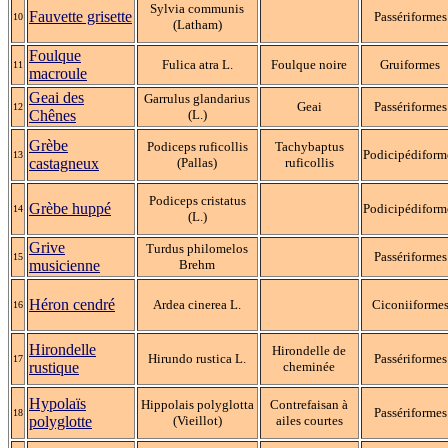
Sylvia communis
Fauvette grisette
Passériformes
10
(Latham)
Foulque
Fulica atra L.
Foulque noire
Gruiformes
11
macroule
Geai des
Garrulus glandarius
Geai
Passériformes
12
Chênes
(L.)
Grèbe
Podiceps ruficollis
Tachybaptus
Podicipédiform
13
castagneux
(Pallas)
ruficollis
Podiceps cristatus
Grèbe huppé
Podicipédiform
14
(L.)
Grive
Turdus philomelos
Passériformes
15
musicienne
Brehm
Héron cendré
Ardea cinerea L.
Ciconiiforme
16
Hirondelle
Hirondelle de
Hirundo rustica L.
Passériformes
17
rustique
cheminée
Hypolaïs
Hippolais polyglotta
Contrefaisan à
Passériformes
18
polyglotte
(Vieillot)
ailes courtes