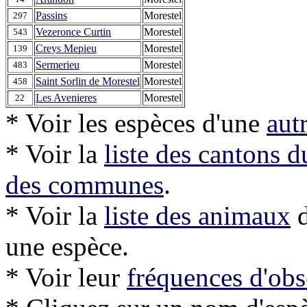
Passins
Morestel
297
Vezeronce Curtin
Morestel
543
Creys Mepieu
Morestel
139
Sermerieu
Morestel
483
Saint Sorlin de Morestel
Morestel
458
Les Avenieres
Morestel
22
* Voir les espèces d'une
aut
* Voir la
liste des cantons 
des communes
.
* Voir la
liste des animaux
d
une espèce.
* Voir leur
fréquences d'obs