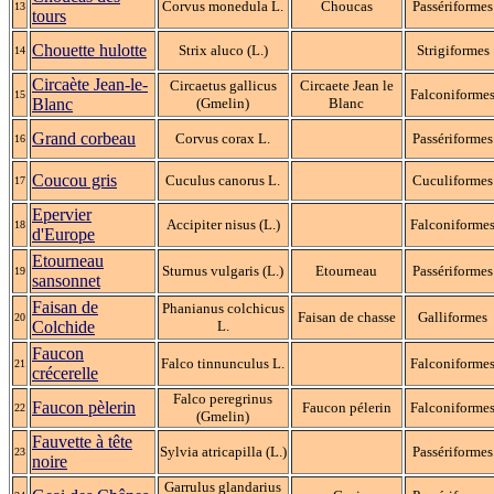
Corvus monedula L.
Choucas
Passériformes
13
tours
Chouette hulotte
Strix aluco (L.)
Strigiformes
14
Circaète Jean-le-
Circaetus gallicus
Circaete Jean le
Falconiforme
15
Blanc
(Gmelin)
Blanc
Grand corbeau
Corvus corax L.
Passériformes
16
Coucou gris
Cuculus canorus L.
Cuculiformes
17
Epervier
Accipiter nisus (L.)
Falconiforme
18
d'Europe
Etourneau
Sturnus vulgaris (L.)
Etourneau
Passériformes
19
sansonnet
Faisan de
Phanianus colchicus
Faisan de chasse
Galliformes
20
Colchide
L.
Faucon
Falco tinnunculus L.
Falconiforme
21
crécerelle
Falco peregrinus
Faucon pèlerin
Faucon pélerin
Falconiforme
22
(Gmelin)
Fauvette à tête
Sylvia atricapilla (L.)
Passériformes
23
noire
Garrulus glandarius