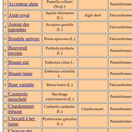
Prunella collaris
Accenteur alpin
Passériformes
2
(Scop.)
Aquila chrysaetos
Aigle royal
Aigle doré
Falconiforme
3
(L.)
Autour des
Accipiter gentilis
Falconiforme
4
palombes
(L.)
Bondrée apivore
Pernis apivorus (L.)
Falconiforme
5
Bouvreuil
Pyrrhula pyrrhula
Passériformes
6
pivoine
(L.)
Bruant zizi
Emberiza cirlus L.
Passériformes
7
Emberiza citrinella
Bruant jaune
Passériformes
8
L.
Buse variable
Butea buteo (L.)
Falconiforme
9
Cassenoix
Nucifraga
Passériformes
10
moucheté
caryocatactes (L.)
Chardonneret
Carduelis carduelis
Chardonneret
Passériformes
11
élégant
(L.)
Chocard à bec
Pyrrhocorax graculus
Passériformes
12
jaune
(L.)
Choucas des