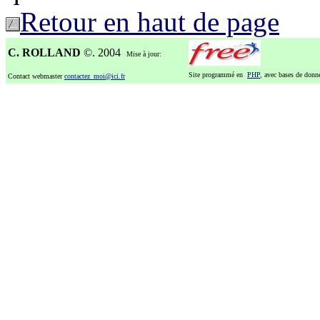
Retour en haut de page
C. ROLLAND
©. 2004
Mise à jour:
Site programmé en
PHP
, avec bases de don
Contact webmaster
contactez_moi@ici.fr