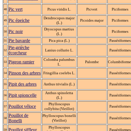
Pic vert
Picus viridis L.
Picvert
Piciformes
48
Dendrocopos major
Pic épeiche
Picoides major
Piciformes
49
(L.)
Dryocopus martius
Pic noir
Piciformes
50
(L.)
Pie bavarde
Pica pica (L.)
Passériformes
51
Pie-grièche
Lanius collurio L.
Passériformes
52
écorcheur
Colomba palumbus
Pigeon ramier
Palombe
Columbiforme
53
L.
Pinson des arbres
Fringillia coelebs L.
Passériformes
54
Pipit des arbres
Anthus trivialis (L.)
Passériformes
55
Anthus spinoletta
Pipit spioncelle
Passériformes
56
(L.)
Phylloscopus
Pouillot véloce
Passériformes
57
collybita (Vieillot)
Pouillot de
Phylloscopus bonelli
Passériformes
58
Bonelli
(Vieillot)
Phylloscopus
Pouillot siffleur
Passériformes
59