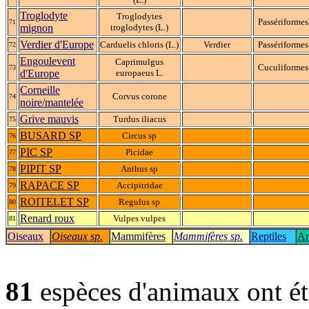
Troglodyte
Troglodytes
Passériformes
71
mignon
troglodytes (L.)
Verdier d'Europe
Carduelis chloris (L.)
Verdier
Passériformes
72
Engoulevent
Caprimulgus
Cuculiformes
73
d'Europe
europaeus L.
Corneille
Corvus corone
74
noire/mantelée
Grive mauvis
Turdus iliacus
75
BUSARD SP
Circus sp
76
PIC SP
Picidae
77
PIPIT SP
Anthus sp
78
RAPACE SP
Accipitridae
79
ROITELET SP
Regulus sp
80
Renard roux
Vulpes vulpes
81
Oiseaux
Oiseaux sp.
Mammifères
Mammifères sp.
Reptiles
Am
81
espèces d'animaux ont é