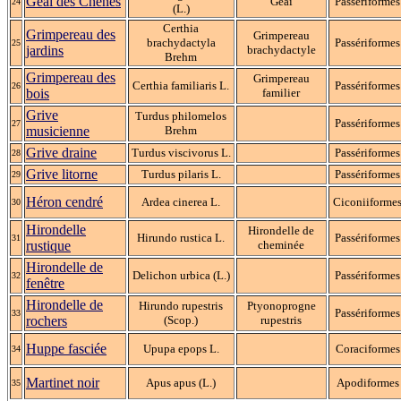
Geai des Chênes
Geai
Passériformes
24
(L.)
Certhia
Grimpereau des
Grimpereau
brachydactyla
Passériformes
25
jardins
brachydactyle
Brehm
Grimpereau des
Grimpereau
Certhia familiaris L.
Passériformes
26
bois
familier
Grive
Turdus philomelos
Passériformes
27
musicienne
Brehm
Grive draine
Turdus viscivorus L.
Passériformes
28
Grive litorne
Turdus pilaris L.
Passériformes
29
Héron cendré
Ardea cinerea L.
Ciconiiforme
30
Hirondelle
Hirondelle de
Hirundo rustica L.
Passériformes
31
rustique
cheminée
Hirondelle de
Delichon urbica (L.)
Passériformes
32
fenêtre
Hirondelle de
Hirundo rupestris
Ptyonoprogne
Passériformes
33
rochers
(Scop.)
rupestris
Huppe fasciée
Upupa epops L.
Coraciformes
34
Martinet noir
Apus apus (L.)
Apodiformes
35