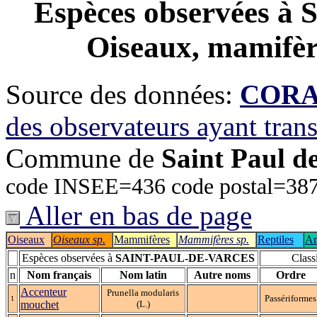
Espèces observées à
S
Oiseaux, mamifère
Source des données:
CORA-
des observateurs ayant tran
Commune de
Saint Paul d
code INSEE=436 code postal=387
Aller en bas de page
Oiseaux
Oiseaux sp.
Mammifères
Mammifères sp.
Reptiles
Am
Espèces observées à
SAINT-PAUL-DE-VARCES
Class
n
Nom français
Nom latin
Autre noms
Ordre
Accenteur
Prunella modularis
Passériformes
1
mouchet
(L.)