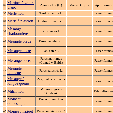
Martinet à ventre
Apus melba (L.)
Martinet alpin
Apodiformes
36
blanc
Merle noir
Turdus merula L.
Passériformes
37
Merle à plastron
Turdus torquatus L.
Passériformes
38
Mésange
Parus major L.
Passériformes
39
charbonnière
Mésange bleue
Parus caeruleus L.
Passériformes
40
Mésange noire
Parus ater L.
Passériformes
41
Parus montanus
Mésange boréale
Passériformes
42
(Conrad v. Bald.)
Mésange
Parus palustris L.
Passériformes
43
nonnette
Mésange à
Aegithalos caudatus
Passériformes
44
longue queue
(L.)
Milvus migrans
Milan noir
Falconiforme
45
(Boddaert)
Moineau
Passer domesticus
Passériformes
46
domestique
(L.)
Moineau friquet
Passer montanus (L.)
Passériformes
47