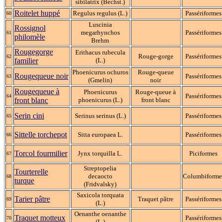
sibilatrix (Bechst.)
Roitelet huppé
Regulus regulus (L.)
Passériformes
60
Luscinia
Rossignol
megarhynchos
Passériformes
61
philomèle
Brehm
Rougegorge
Erithacus rubecula
Rouge-gorge
Passériformes
62
familier
(L.)
Phoenicurus ochuros
Rouge-queue
Rougequeue noir
Passériformes
63
(Gmelin)
noir
Rougequeue à
Phoenicurus
Rouge-queue à
Passériformes
64
front blanc
phoenicurus (L.)
front blanc
Serin cini
Serinus serinus (L.)
Passériformes
65
Sittelle torchepot
Sitta europaea L.
Passériformes
66
Torcol fourmilier
Jynx torquilla L.
Piciformes
67
Streptopelia
Tourterelle
decaocto
Columbiforme
68
turque
(Fridvalsky)
Saxicola torquata
Tarier pâtre
Traquet pâtre
Passériformes
69
(L.)
Oenanthe oenanthe
Traquet motteux
Passériformes
70
(L.)