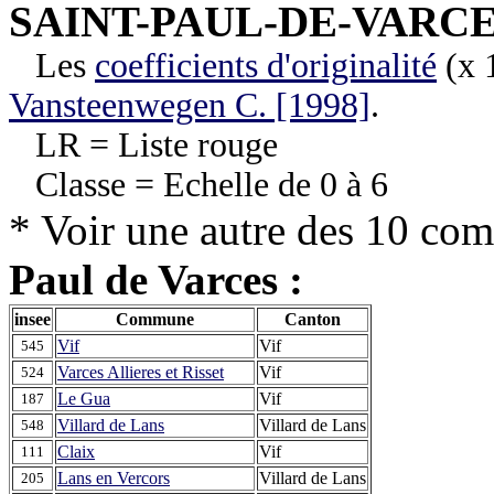
SAINT-PAUL-DE-VARC
Les
coefficients d'originalité
(x 1
Vansteenwegen C. [1998]
.
LR = Liste rouge
Classe = Echelle de 0 à 6
* Voir une autre des 10 co
Paul de Varces :
insee
Commune
Canton
Vif
Vif
545
Varces Allieres et Risset
Vif
524
Le Gua
Vif
187
Villard de Lans
Villard de Lans
548
Claix
Vif
111
Lans en Vercors
Villard de Lans
205