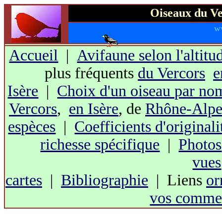
Oiseaux du Ve
w
Accueil
|
Avifaune selon l'altitu
plus fréquents
du Vercors
e
Isère
|
Choix d'un oiseau par no
Vercors
,
en Isère
, de
Rhône-Alpe
espèces
|
Coefficients d'originali
richesse spécifique
|
Photos
vues
cartes
|
Bibliographie
| Liens
or
vos commen