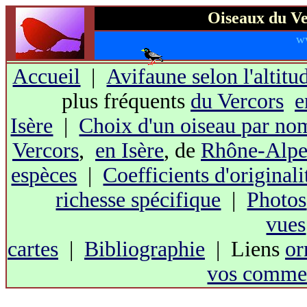
Oiseaux du Ve
w
Accueil
|
Avifaune selon l'altitu
plus fréquents
du Vercors
e
Isère
|
Choix d'un oiseau par no
Vercors
,
en Isère
, de
Rhône-Alpe
espèces
|
Coefficients d'originali
richesse spécifique
|
Photos
vues
cartes
|
Bibliographie
| Liens
or
vos commen