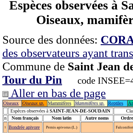
Espèces observées à
Sa
Oiseaux, mamifère
Source des données:
CORA-
des observateurs ayant tran
Commune de
Saint Jean d
Tour du Pin
code INSEE=401
Aller en bas de page
Oiseaux
Oiseaux sp.
Mammifères
Mammifères sp.
Reptiles
Am
Espèces observées à
SAINT-JEAN-DE-SOUDAIN
Cla
n
Nom français
Nom latin
Autre noms
Ordr
Bondrée apivore
Pernis apivorus (L.)
Falconifo
1