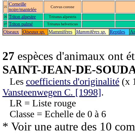
Corneille
Corvus corone
25
noire/mantelée
Triton alpestre
Triturus alpestris
26
Triton palmé
Triturus helveticus
27
Oiseaux
Oiseaux sp.
Mammifères
Mammifères sp.
Reptiles
Am
27
espèces d'animaux ont é
SAINT-JEAN-DE-SOUD
Les
coefficients d'originalité
(x 1
Vansteenwegen C. [1998]
.
LR = Liste rouge
Classe = Echelle de 0 à 6
* Voir une autre des 10 co