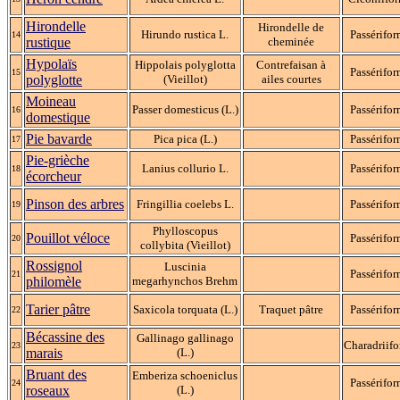
Hirondelle
Hirondelle de
Hirundo rustica L.
Passérifo
14
rustique
cheminée
Hypolaïs
Hippolais polyglotta
Contrefaisan à
Passérifo
15
polyglotte
(Vieillot)
ailes courtes
Moineau
Passer domesticus (L.)
Passérifo
16
domestique
Pie bavarde
Pica pica (L.)
Passérifo
17
Pie-grièche
Lanius collurio L.
Passérifo
18
écorcheur
Pinson des arbres
Fringillia coelebs L.
Passérifo
19
Phylloscopus
Pouillot véloce
Passérifo
20
collybita (Vieillot)
Rossignol
Luscinia
Passérifo
21
philomèle
megarhynchos Brehm
Tarier pâtre
Saxicola torquata (L.)
Traquet pâtre
Passérifo
22
Bécassine des
Gallinago gallinago
Charadriif
23
marais
(L.)
Bruant des
Emberiza schoeniclus
Passérifo
24
roseaux
(L.)