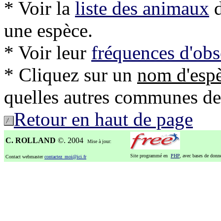
* Voir la
liste des animaux
d
une espèce.
* Voir leur
fréquences d'obs
* Cliquez sur un
nom d'esp
quelles autres communes de l'
Retour en haut de page
C. ROLLAND
©. 2004
Mise à jour:
Site programmé en
PHP
, avec bases de don
Contact webmaster
contactez_moi@ici.fr