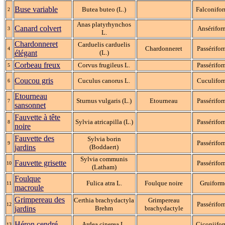
Buse variable
Butea buteo (L.)
Falconifo
2
Anas platyrhynchos
Canard colvert
Ansérifor
3
L.
Chardonneret
Carduelis carduelis
Chardonneret
Passérifo
4
élégant
(L.)
Corbeau freux
Corvus frugileus L.
Passérifo
5
Coucou gris
Cuculus canorus L.
Cuculifor
6
Etourneau
Sturnus vulgaris (L.)
Etourneau
Passérifo
7
sansonnet
Fauvette à tête
Sylvia atricapilla (L.)
Passérifo
8
noire
Fauvette des
Sylvia borin
Passérifo
9
jardins
(Boddaert)
Sylvia communis
Fauvette grisette
Passérifo
10
(Latham)
Foulque
Fulica atra L.
Foulque noire
Gruiform
11
macroule
Grimpereau des
Certhia brachydactyla
Grimpereau
Passérifo
12
jardins
Brehm
brachydactyle
Héron cendré
Ardea cinerea L.
Ciconiifo
13