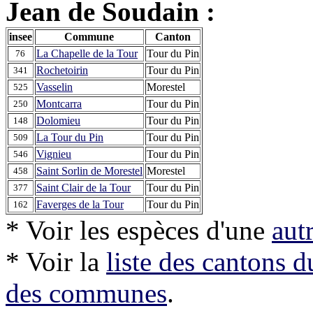
Jean de Soudain :
insee
Commune
Canton
La Chapelle de la Tour
Tour du Pin
76
Rochetoirin
Tour du Pin
341
Vasselin
Morestel
525
Montcarra
Tour du Pin
250
Dolomieu
Tour du Pin
148
La Tour du Pin
Tour du Pin
509
Vignieu
Tour du Pin
546
Saint Sorlin de Morestel
Morestel
458
Saint Clair de la Tour
Tour du Pin
377
Faverges de la Tour
Tour du Pin
162
* Voir les espèces d'une
aut
* Voir la
liste des cantons 
des communes
.