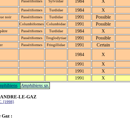
1984
X
Passériformes
Sylviidae
1984
X
Passériformes
Turdidae
1991
Possible
ue noir
Passériformes
Turdidae
1991
Possible
Columbiformes
Columbidae
1984
X
pâtre
Passériformes
Turdidae
1991
Possible
Passériformes
Troglodytiae
1991
Certain
er
Passériformes
Fringillidae
1984
X
1991
X
1991
X
1991
X
phibiens
Amphibiens sp.
-ANDRE-LE-GAZ
. [1998]
.
e Gaz :