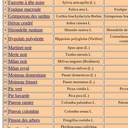
Fauvette à tête noire
Sylvia atricapilla (L.)
4
Foulque macroule
Fulica atra L.
Foulque 
5
Grimpereau des jardins
Certhia brachydactyla Brehm
Grimpereau br
6
Héron cendré
Ardea cinerea L.
7
Hirondelle rustique
Hirundo rustica L.
Hirondelle d
8
Contrefaisa
Hypolaïs polyglotte
Hippolais polyglotta (Vieillot)
9
court
Martinet noir
Apus apus (L.)
10
Merle noir
Turdus merula L.
11
Milan noir
Milvus migrans (Boddaert)
12
Milan royal
Milvus milvus (L.)
13
Moineau domestique
Passer domesticus (L.)
14
Moineau friquet
Passer montanus (L.)
15
Pic vert
Picus viridis L.
Picve
16
Pie bavarde
Pica pica (L.)
17
Pigeon ramier
Colomba palumbus L.
Palom
18
Pigeon colombin
Colomba oenas L.
19
Pinson des arbres
Fringillia coelebs L.
20
Phylloscopus collybita