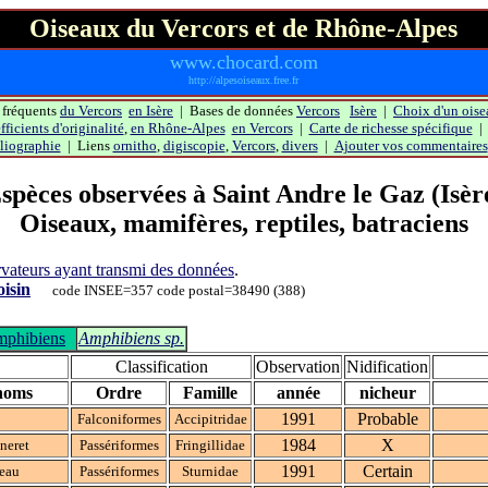
Oiseaux du Vercors et de Rhône-Alpes
www.chocard.com
http://alpesoiseaux.free.fr
 fréquents
du Vercors
en Isère
| Bases de données
Vercors
Isère
|
Choix d'un oise
ficients d'originalité
,
en Rhône-Alpes
en Vercors
|
Carte de richesse spécifique
liographie
| Liens
ornitho
,
digiscopie
,
Vercors
,
divers
|
Ajouter vos commentaires
spèces observées à
Saint Andre le Gaz
(Isèr
Oiseaux, mamifères, reptiles, batraciens
servateurs ayant transmi des données
.
isin
code INSEE=357 code postal=38490 (388)
phibiens
Amphibiens sp.
Classification
Observation
Nidification
noms
Ordre
Famille
année
nicheur
1991
Probable
Falconiformes
Accipitridae
1984
X
neret
Passériformes
Fringillidae
1991
Certain
eau
Passériformes
Sturnidae