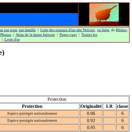
au par nom
,
par famille
|
Liste des oiseaux d'un site Vercors
,
en Isère
, de
Rhône-
|
Photos
|
Atlas de la faune Isèroise
|
Pages vues
|
Toutes les
|
Livre d'or
e)
Protection
Protection
Originalité
LR
classe
0.96
6
Espèce protégée nationalement
0.92
6
Espèce protégée nationalement
0.95
6