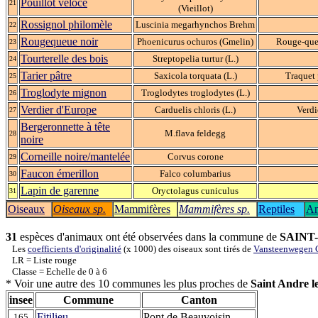
Pouillot véloce
21
(Vieillot)
Rossignol philomèle
Luscinia megarhynchos Brehm
22
Rougequeue noir
Phoenicurus ochuros (Gmelin)
Rouge-que
23
Tourterelle des bois
Streptopelia turtur (L.)
24
Tarier pâtre
Saxicola torquata (L.)
Traquet 
25
Troglodyte mignon
Troglodytes troglodytes (L.)
26
Verdier d'Europe
Carduelis chloris (L.)
Verdi
27
Bergeronnette à tête
M.flava feldegg
28
noire
Corneille noire/mantelée
Corvus corone
29
Faucon émerillon
Falco columbarius
30
Lapin de garenne
Oryctolagus cuniculus
31
Oiseaux
Oiseaux sp.
Mammifères
Mammifères sp.
Reptiles
Am
31
espèces d'animaux ont été observées dans la commune de
SAINT
Les
coefficients d'originalité
(x 1000) des oiseaux sont tirés de
Vansteenwegen C
LR = Liste rouge
Classe = Echelle de 0 à 6
* Voir une autre des 10 communes les plus proches de
Saint Andre l
insee
Commune
Canton
Fitilieu
Pont de Beauvoisin
165