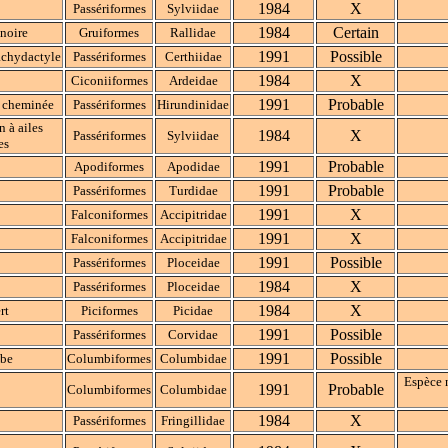
1984
X
Passériformes
Sylviidae
1984
Certain
noire
Gruiformes
Rallidae
1991
Possible
achydactyle
Passériformes
Certhiidae
1984
X
Ciconiiformes
Ardeidae
1991
Probable
e cheminée
Passériformes
Hirundinidae
n à ailes
1984
X
Passériformes
Sylviidae
es
1991
Probable
Apodiformes
Apodidae
1991
Probable
Passériformes
Turdidae
1991
X
Falconiformes
Accipitridae
1991
X
Falconiformes
Accipitridae
1991
Possible
Passériformes
Ploceidae
1984
X
Passériformes
Ploceidae
1984
X
rt
Piciformes
Picidae
1991
Possible
Passériformes
Corvidae
1991
Possible
be
Columbiformes
Columbidae
Espèce 
1991
Probable
Columbiformes
Columbidae
1984
X
Passériformes
Fringillidae