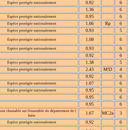
0.92
6
Espèce protégée nationalement
1.36
6
0.95
6
Espèce protégée nationalement
1.66
Rp
6
Espèce protégée nationalement
0.93
5
Espèce protégée nationalement
1.08
6
Espèce protégée nationalement
0.93
6
Espèce protégée nationalement
0.92
6
1.38
5
Espèce protégée nationalement
2.43
M!D
4
Espèce protégée nationalement
0.92
6
1.07
6
Espèce protégée nationalement
0.95
6
Espèce protégée nationalement
0.95
6
0.95
6
non chassable sur l'ensemble du département de l
1.67
MC2a
3
Isère
0.92
6
Espèce protégée nationalement