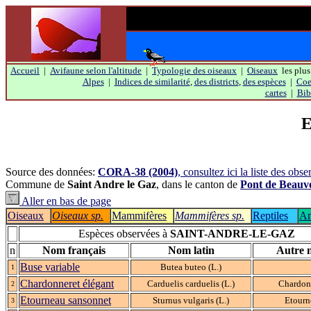
Accueil
|
Avifaune selon l'altitude
|
Typologie des oiseaux
|
Oiseaux
les plus
Alpes
|
Indices de similarité
,
des districts
,
des espèces
|
Coef
cartes
|
Bib
E
Source des données:
CORA-38 (2004)
, consultez ici la liste des ob
Commune de
Saint Andre le Gaz
, dans le canton de
Pont de Beauvo
Aller en bas de page
Oiseaux
Oiseaux sp.
Mammifères
Mammifères sp.
Reptiles
Am
Espèces observées à
SAINT-ANDRE-LE-GAZ
n
Nom français
Nom latin
Autre 
Buse variable
Butea buteo (L.)
1
Chardonneret élégant
Carduelis carduelis (L.)
Chardon
2
Etourneau sansonnet
Sturnus vulgaris (L.)
Etourn
3