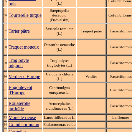
Columbiforme
55
bois
(L.)
Streptopelia
Tourterelle turque
decaocto
Columbiforme
56
(Fridvalsky)
Saxicola torquata
Tarier pâtre
Traquet pâtre
Passériformes
57
(L.)
Oenanthe oenanthe
Traquet motteux
Passériformes
58
(L.)
Troglodyte
Troglodytes
Passériformes
59
mignon
troglodytes (L.)
Carduelis chloris
Verdier d'Europe
Verdier
Passériformes
60
(L.)
Engoulevent
Caprimulgus
Cuculiformes
61
d'Europe
europaeus L.
Rousserolle
Acrocephalus
Passériformes
62
turdoïde
arundinaceus (L.)
Mouette rieuse
Larus ridibundus L.
Lariformes
63
Grand cormoran
Phalacrocorax carbo
64
Corneille