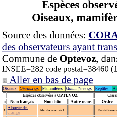
Espèces observ
Oiseaux, mamifère
Source des données:
CORA-
des observateurs ayant tran
Commune de
Optevoz
, dan
INSEE=282 code postal=38460 (
Aller en bas de page
Oiseaux
Oiseaux sp.
Mammifères
Mammifères sp.
Reptiles
Am
Espèces observées à
OPTEVOZ
Classi
n
Nom français
Nom latin
Autre noms
Ordre
Alouette des
Alauda arvensis L.
Passériformes
1
champs