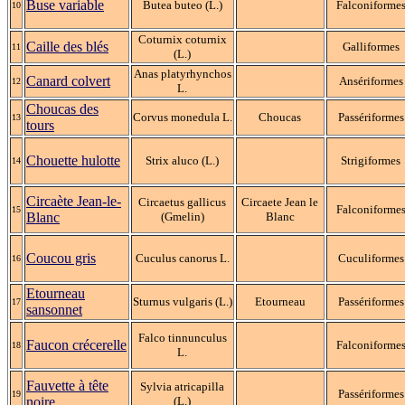
Buse variable
Butea buteo (L.)
Falconiforme
10
Coturnix coturnix
Caille des blés
Galliformes
11
(L.)
Anas platyrhynchos
Canard colvert
Ansériformes
12
L.
Choucas des
Corvus monedula L.
Choucas
Passériformes
13
tours
Chouette hulotte
Strix aluco (L.)
Strigiformes
14
Circaète Jean-le-
Circaetus gallicus
Circaete Jean le
Falconiforme
15
Blanc
(Gmelin)
Blanc
Coucou gris
Cuculus canorus L.
Cuculiformes
16
Etourneau
Sturnus vulgaris (L.)
Etourneau
Passériformes
17
sansonnet
Falco tinnunculus
Faucon crécerelle
Falconiforme
18
L.
Fauvette à tête
Sylvia atricapilla
Passériformes
19
noire
(L.)