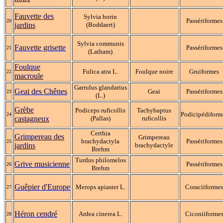
Fauvette des
Sylvia borin
Passériformes
20
jardins
(Boddaert)
Sylvia communis
Fauvette grisette
Passériformes
21
(Latham)
Foulque
Fulica atra L.
Foulque noire
Gruiformes
22
macroule
Garrulus glandarius
Geai des Chênes
Geai
Passériformes
23
(L.)
Grèbe
Podiceps ruficollis
Tachybaptus
Podicipédiform
24
castagneux
(Pallas)
ruficollis
Certhia
Grimpereau des
Grimpereau
brachydactyla
Passériformes
25
jardins
brachydactyle
Brehm
Turdus philomelos
Grive musicienne
Passériformes
26
Brehm
Guêpier d'Europe
Merops apiaster L.
Coraciiforme
27
Héron cendré
Ardea cinerea L.
Ciconiiforme
28