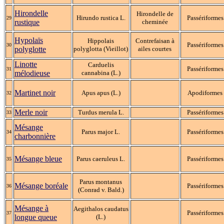
Hirondelle
Hirondelle de
Hirundo rustica L.
Passériformes
29
rustique
cheminée
Hypolaïs
Hippolais
Contrefaisan à
Passériformes
30
polyglotte
polyglotta (Vieillot)
ailes courtes
Linotte
Carduelis
Passériformes
31
mélodieuse
cannabina (L.)
Martinet noir
Apus apus (L.)
Apodiformes
32
Merle noir
Turdus merula L.
Passériformes
33
Mésange
Parus major L.
Passériformes
34
charbonnière
Mésange bleue
Parus caeruleus L.
Passériformes
35
Parus montanus
Mésange boréale
Passériformes
36
(Conrad v. Bald.)
Mésange à
Aegithalos caudatus
Passériformes
37
longue queue
(L.)