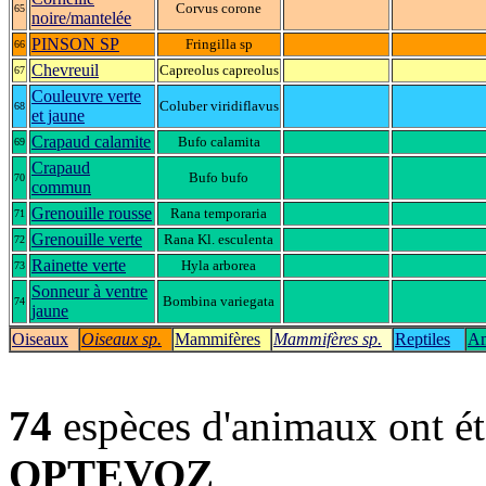
Corvus corone
65
noire/mantelée
PINSON SP
Fringilla sp
66
Chevreuil
Capreolus capreolus
67
Couleuvre verte
Coluber viridiflavus
68
et jaune
Crapaud calamite
Bufo calamita
69
Crapaud
Bufo bufo
70
commun
Grenouille rousse
Rana temporaria
71
Grenouille verte
Rana Kl. esculenta
72
Rainette verte
Hyla arborea
73
Sonneur à ventre
Bombina variegata
74
jaune
Oiseaux
Oiseaux sp.
Mammifères
Mammifères sp.
Reptiles
Am
74
espèces d'animaux ont é
OPTEVOZ