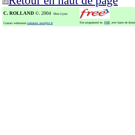
Retour en haut de page
C. ROLLAND
©. 2004
Mise à jour:
Site programmé en
PHP
, avec bases de don
Contact webmaster
contactez_moi@ici.fr