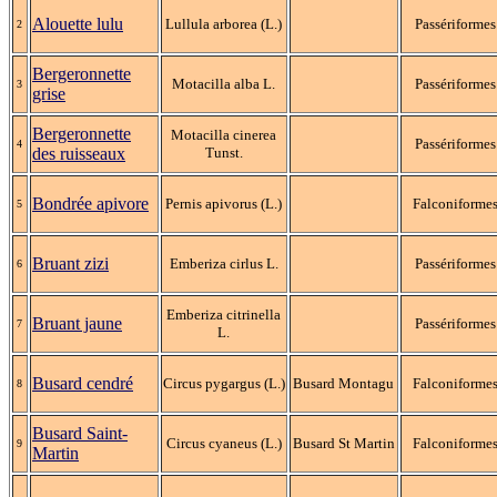
Alouette lulu
Lullula arborea (L.)
Passériformes
2
Bergeronnette
Motacilla alba L.
Passériformes
3
grise
Bergeronnette
Motacilla cinerea
Passériformes
4
des ruisseaux
Tunst.
Bondrée apivore
Pernis apivorus (L.)
Falconiforme
5
Bruant zizi
Emberiza cirlus L.
Passériformes
6
Emberiza citrinella
Bruant jaune
Passériformes
7
L.
Busard cendré
Circus pygargus (L.)
Busard Montagu
Falconiforme
8
Busard Saint-
Circus cyaneus (L.)
Busard St Martin
Falconiforme
9
Martin