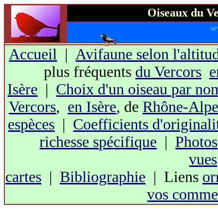
Oiseaux du Ve
w
Accueil
|
Avifaune selon l'altitu
plus fréquents
du Vercors
e
Isère
|
Choix d'un oiseau par no
Vercors
,
en Isère
, de
Rhône-Alpe
espèces
|
Coefficients d'originali
richesse spécifique
|
Photos
vues
cartes
|
Bibliographie
| Liens
or
vos commen