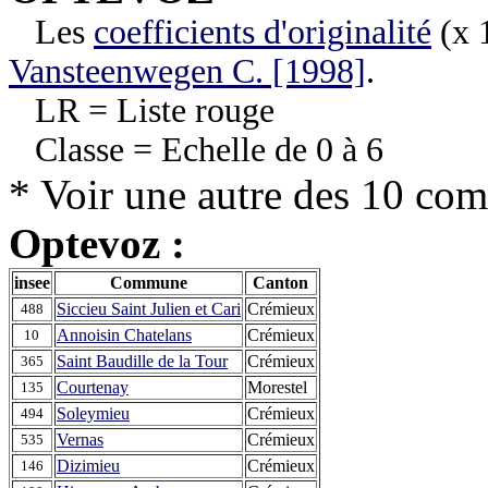
Les
coefficients d'originalité
(x 1
Vansteenwegen C. [1998]
.
LR = Liste rouge
Classe = Echelle de 0 à 6
* Voir une autre des 10 co
Optevoz :
insee
Commune
Canton
Siccieu Saint Julien et Cari
Crémieux
488
Annoisin Chatelans
Crémieux
10
Saint Baudille de la Tour
Crémieux
365
Courtenay
Morestel
135
Soleymieu
Crémieux
494
Vernas
Crémieux
535
Dizimieu
Crémieux
146