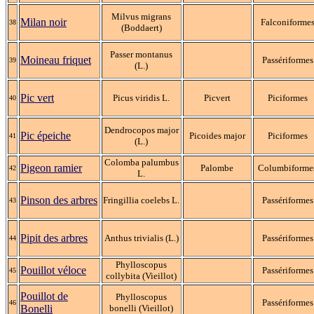
Milvus migrans
Milan noir
Falconiforme
38
(Boddaert)
Passer montanus
Moineau friquet
Passériformes
39
(L.)
Pic vert
Picus viridis L.
Picvert
Piciformes
40
Dendrocopos major
Pic épeiche
Picoides major
Piciformes
41
(L.)
Colomba palumbus
Pigeon ramier
Palombe
Columbiforme
42
L.
Pinson des arbres
Fringillia coelebs L.
Passériformes
43
Pipit des arbres
Anthus trivialis (L.)
Passériformes
44
Phylloscopus
Pouillot véloce
Passériformes
45
collybita (Vieillot)
Pouillot de
Phylloscopus
Passériformes
46
Bonelli
bonelli (Vieillot)