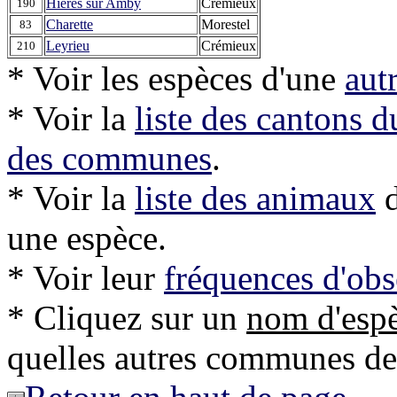
Hieres sur Amby
Crémieux
190
Charette
Morestel
83
Leyrieu
Crémieux
210
* Voir les espèces d'une
aut
* Voir la
liste des cantons 
des communes
.
* Voir la
liste des animaux
d
une espèce.
* Voir leur
fréquences d'obs
* Cliquez sur un
nom d'esp
quelles autres communes de l'