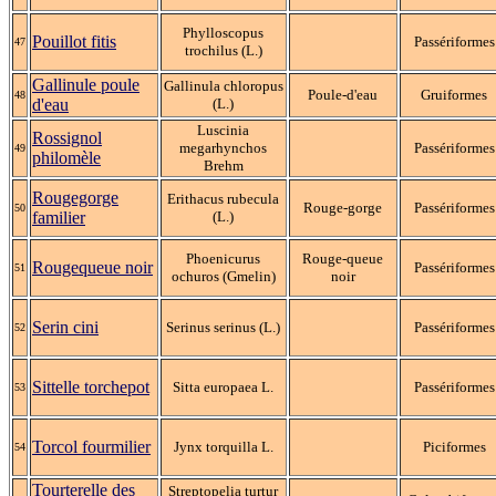
Phylloscopus
Pouillot fitis
Passériformes
47
trochilus (L.)
Gallinule poule
Gallinula chloropus
Poule-d'eau
Gruiformes
48
d'eau
(L.)
Luscinia
Rossignol
megarhynchos
Passériformes
49
philomèle
Brehm
Rougegorge
Erithacus rubecula
Rouge-gorge
Passériformes
50
familier
(L.)
Phoenicurus
Rouge-queue
Rougequeue noir
Passériformes
51
ochuros (Gmelin)
noir
Serin cini
Serinus serinus (L.)
Passériformes
52
Sittelle torchepot
Sitta europaea L.
Passériformes
53
Torcol fourmilier
Jynx torquilla L.
Piciformes
54
Tourterelle des
Streptopelia turtur