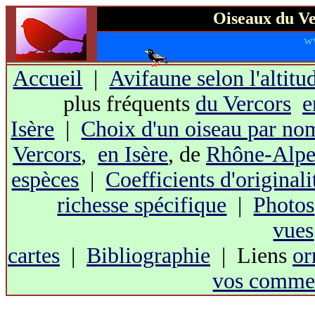
Oiseaux du Ve
w
Accueil
|
Avifaune selon l'altitu
plus fréquents
du Vercors
e
Isère
|
Choix d'un oiseau par no
Vercors
,
en Isère
, de
Rhône-Alpe
espèces
|
Coefficients d'originali
richesse spécifique
|
Photos
vues
cartes
|
Bibliographie
| Liens
or
vos commen