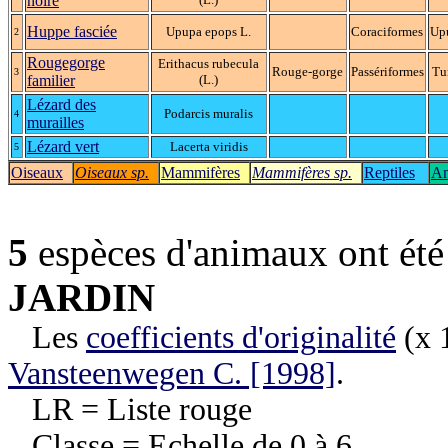
noire
Huppe fasciée
Upupa epops L.
Coraciformes
Up
2
Rougegorge
Erithacus rubecula
Rouge-gorge
Passériformes
Tu
3
familier
(L.)
Lézard des
Podarcis muralis
4
murailles
Lézard vert
Lacerta viridis
5
Oiseaux
Oiseaux sp.
Mammifères
Mammifères sp.
Reptiles
Am
5
espèces d'animaux ont ét
JARDIN
Les
coefficients d'originalité
(x 1
Vansteenwegen C. [1998]
.
LR = Liste rouge
Classe = Echelle de 0 à 6