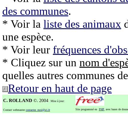
des communes
.
* Voir la
liste des animaux
d
une espèce.
* Voir leur
fréquences d'obs
* Cliquez sur un
nom d'esp
quelles autres communes de l'
Retour en haut de page
C. ROLLAND
©. 2004
Mise à jour:
Site programmé en
PHP
, avec bases de don
Contact webmaster
contactez_moi@ici.fr