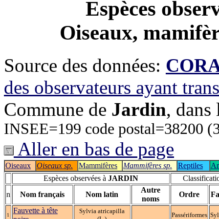
Espèces obser
Oiseaux, mamifère
Source des données:
CORA-
des observateurs ayant tran
Commune de
Jardin
, dans
INSEE=199 code postal=38200 (
Aller en bas de page
Oiseaux
Oiseaux sp.
Mammifères
Mammifères sp.
Reptiles
Am
Espèces observées à
JARDIN
Classificati
Autre
n
Nom français
Nom latin
Ordre
Fa
noms
Fauvette à tête
Sylvia atricapilla
Passériformes
Syl
1
(L.)