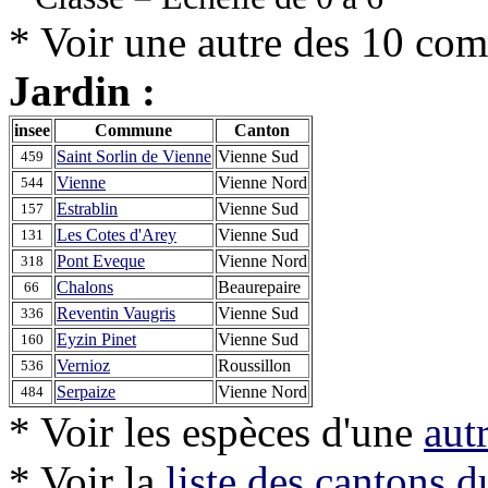
* Voir une autre des 10 co
Jardin :
insee
Commune
Canton
Saint Sorlin de Vienne
Vienne Sud
459
Vienne
Vienne Nord
544
Estrablin
Vienne Sud
157
Les Cotes d'Arey
Vienne Sud
131
Pont Eveque
Vienne Nord
318
Chalons
Beaurepaire
66
Reventin Vaugris
Vienne Sud
336
Eyzin Pinet
Vienne Sud
160
Vernioz
Roussillon
536
Serpaize
Vienne Nord
484
* Voir les espèces d'une
aut
* Voir la
liste des cantons 